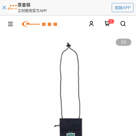
摩曼頓
開啟APP
立刻使用官方APP
0
1
/
5