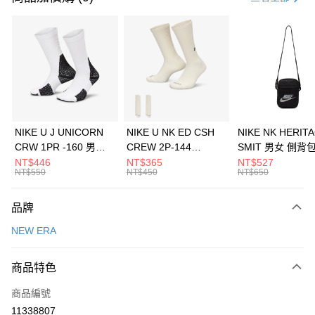
信用卡分期付款
3 期 0 利率 每期
NT$426
21家銀行
合作金庫商業銀行
第一商業銀行
LINE Pay
華南商業銀行
彰化商業銀行
Apple Pay
上海商業儲蓄銀行
台北富邦商業銀行
國泰世華商業銀行
兆豐國際商業銀行
悠遊付
臺灣中小企業銀行
台中商業銀行
NIKE U J UNICORN
NIKE U NK ED CSH
NIKE NK HERIT
匯豐（台灣）商業銀行
華泰商業銀行
CRW 1PR -160 男女
CREW 2P-144
SMIT 男女 側背
全盈+PAY
聯邦商業銀行
遠東國際商業銀行
中統襪 FZ3393100
EMBRDY 男女 短統襪
BA5871010
NT$446
NT$365
NT$527
元大商業銀行
永豐商業銀行
NT$550
NT$450
NT$650
AFTEE先享後付
FZ3073133
玉山商業銀行
星展（台灣）商業銀行
相關說明
台新國際商業銀行
中國信託商業銀行
品牌
【關於「AFTEE先享後付」】
台灣樂天信用卡公司
AFTEE先享後付是「在收到商品之後才付款」的支付方式。 讓您購物簡單
運送方式
NEW ERA
便利好安心！
１．簡單：不需註冊會員、不需綁卡、不需儲值。
7-11取貨(快速到店)
２．便利：只要手機號碼，簡訊認證，即可結帳。
商品特色
每筆NT$100，滿NT$1,500(含以上)免運費
３．安心：先確認商品／服務後，再付款。
商品編號
宅配
【「AFTEE先享後付」結帳流程】
１．於結帳方式選擇「AFTEE先享後付」後，將跳轉至「AFTEE先享後付」
11338807
每筆NT$100，滿NT$1,500(含以上)免運費