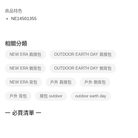
結帳頁面，進行簡訊認證並確認金額後，即可完成結帳。
２．訂單成立數日內，您將收到繳費通知簡訊。
商品特色
付款後門市自取
３．收到繳費通知簡訊後14天內，點擊此簡訊中的連結，可透過四大超商／
NE14501355
每筆NT$100，滿NT$1,500(含以上)免運費
ATM／網路銀行／等多元方式進行付款，方視為交易完成。
※ 請注意：結帳手續完成當下不需立刻繳費，但若您需要取消訂單，請聯絡
購買商品的店家。未經商家同意取消之訂單仍視為有效，需透過AFTEE先享
後付繳納相關費用。
※ 交易是否成功請以「AFTEE先享後付 」之結帳頁面顯示為準，若有關於
相關分類
是否繳費成功／繳費後需取消欲退款等相關疑問，請聯繫「AFTEE先享後付
客戶支援中心」
https://netprotections.freshdesk.com/support/home
NEW ERA 肩揹包
OUTDOOR EARTH DAY 肩揹包
【注意事項】
NEW ERA 側背包
OUTDOOR EARTH DAY 側背包
１．透過由恩沛科技股份有限公司提供之「AFTEE先享後付」服務完成之交
易，需依本服務之必要範圍內提供個人資料，並將交易相關給付款項請求債
權轉讓予恩沛科技股份有限公司。
NEW ERA 背包
戶外 肩揹包
戶外 側背包
２．關於個人資料處理事宜，請瀏覽以下網址：
https://aftee.tw/terms/#terms3
戶外 背包
揹包 outdoor
outdoor earth day
３．未成年的使用者請事先徵得法定代理人或監護人之同意方可使用
「AFTEE先享後付」，若未經同意申辦者引起之損失，本公司不負相關責
任。
一 必買清單 一
４．使用「AFTEE先享後付」時，將依據個別帳號之用戶狀況，依本公司即
時審查核予不同之上限額度；若仍有額度不足之情形，本公司將視審查結果
請求用戶進行身份認證。
５．嚴禁一人註冊多個帳號或使用他人資訊註冊。若發現惡意使用之情形，
恩沛科技股份有限公司將有權停止該用戶之使用額度並採取法律行動。