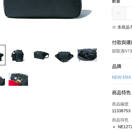
數量
※ 本商品
付款與運
超取滿NT$
付款方式
品牌
信用卡一
NEW ERA
信用卡分
商品特色
3 期 
商品編號
合作金
LINE Pay
11338753
華南商
Apple Pay
上海商
商品特色
國泰世
NE127
悠遊付
臺灣中