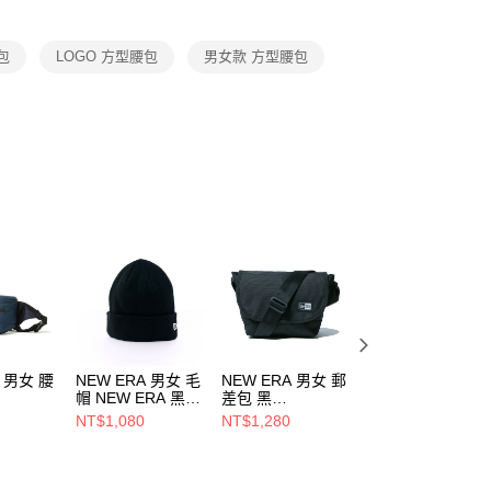
項】
恩沛科技股份有限公司提供之「AFTEE先享後付」服務完成之
包
LOGO 方型腰包
男女款 方型腰包
依本服務之必要範圍內提供個人資料，並將交易相關給付款項請
讓予恩沛科技股份有限公司。
個人資料處理事宜，請瀏覽以下網址：
ee.tw/terms/#terms3
年的使用者請事先徵得法定代理人或監護人之同意方可使用
E先享後付」，若未經同意申辦者引起之損失，本公司不負相關責
AFTEE先享後付」時，將依據個別帳號之用戶狀況，依本公司
核予不同之上限額度；若仍有額度不足之情形，本公司將視審查
用戶進行身份認證。
一人註冊多個帳號或使用他人資訊註冊。若發現惡意使用之情
科技股份有限公司將有權停止該用戶之使用額度並採取法律行
A 男女 腰
NEW ERA 男女 毛
NEW ERA 男女 郵
NEW ERA 男女
帽 NEW ERA 黑
差包 黑
NE 帽子收納包 6
R NE
NE70534802
NE12728236
頂 黑
NT$1,080
NT$1,280
NT$1,480
479
NE10030709