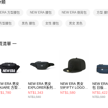
分類
【注意事
１．透過由
 ERA 方型腰包
NEW ERA 腰包
NEW ERA 側背包
方型 腰
交易，需
求債權轉
２．關於
 方型腰包
黑色 腰包
女性 腰包
男女 黑色
https://aft
３．未成
「AFTE
任。
買清單 一
４．使用「
即時審查
結果請求
５．嚴禁
形，恩沛
動。
EW ERA 男女
NEW ERA 男女
NEW ERA 男女
NEW ER
QUARE 方型腰
EXPLORER系列
59FIFTY LOGO
包 日版
 黑/文字標
腰包 黑
道奇 黑
EXPLORE
$1,780
NT$1,343
NT$1,580
NT$1,422
12872991
NE12728355
NE70029810
NE14201
NT$1,580
NT$1,580