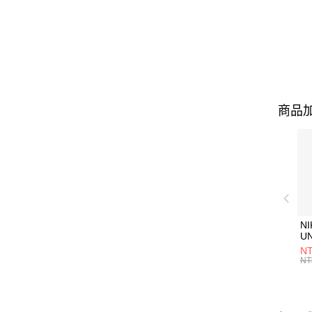
商品加
NI
U
1P
NT
統
NT