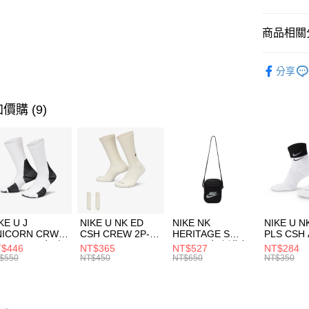
匯豐（
全盈+PAY
聯邦商
商品相關分
元大商
AFTEE先
玉山商
品牌
NE
相關說明
分享
台新國
【關於「A
運動配件
台灣樂
AFTEE
便利好安
運動類型
運送方式
價購 (9)
１．簡單
２．便利
7-11取貨
３．安心
每筆NT$1
【「AFT
宅配
１．於結帳
付」結帳
每筆NT$1
２．訂單
３．收到繳
付款後門
KE U J
NIKE U NK ED
NIKE NK
NIKE U N
／ATM／
NICORN CRW
CSH CREW 2P-
HERITAGE S
PLS CSH 
每筆NT$1
※ 請注意
R -160 男女 中
144 EMBRDY 男
SMIT 男女 側背包
144 DBL
$446
NT$365
NT$527
NT$284
絡購買商品
襪 FZ3393100
女 短統襪
BA5871010
襪 DH405
$550
NT$450
NT$650
NT$350
先享後付
FZ3073133
※ 交易是
是否繳費成
付客戶支