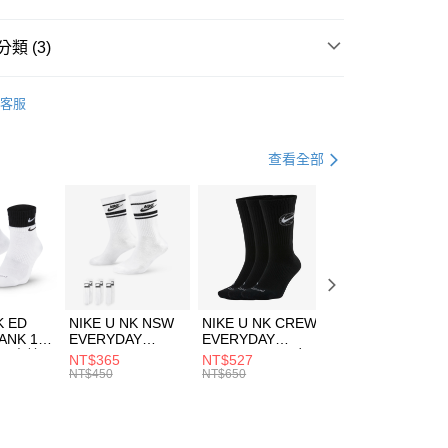
台灣）商業銀行
華泰商業銀行
業銀行
遠東國際商業銀行
類 (3)
業銀行
永豐商業銀行
享後付
業銀行
星展（台灣）商業銀行
W ERA
客服
際商業銀行
中國信託商業銀行
FTEE先享後付」】
包袋
側背包
天信用卡公司
先享後付是「在收到商品之後才付款」的支付方式。 讓您購物簡單
心！
休閒戶外
配件
查看全部
：不需註冊會員、不需綁卡、不需儲值。
：只要手機號碼，簡訊認證，即可結帳。
(快速到店)
：先確認商品／服務後，再付款。
00，滿NT$1,500(含以上)免運費
EE先享後付」結帳流程】
方式選擇「AFTEE先享後付」後，將跳轉至「AFTEE先享後
頁面，進行簡訊認證並確認金額後，即可完成結帳。
00，滿NT$1,500(含以上)免運費
成立數日內，您將收到繳費通知簡訊。
費通知簡訊後14天內，點擊此簡訊中的連結，可透過四大超商
市自取
K ED
NIKE U NK NSW
NIKE U NK CREW
NIKE U NK
網路銀行／等多元方式進行付款，方視為交易完成。
ANK 1P
EVERYDAY
EVERYDAY
EVERYDAY LTW
00，滿NT$1,500(含以上)免運費
：結帳手續完成當下不需立刻繳費，但若您需要取消訂單，請聯
 男 中統
ESSENTIAL CR
BBALL 3PR 男女
ANKLE 3PR 男女
NT$365
NT$527
NT$365
的店家。未經商家同意取消之訂單仍視為有效，需透過AFTEE
8104
男女 短統襪
長統襪
踝襪 SX7677010
NT$450
NT$650
NT$450
繳納相關費用。
DX5089103
DA2123010
否成功請以「AFTEE先享後付 」之結帳頁面顯示為準，若有關於
功／繳費後需取消欲退款等相關疑問，請聯繫「AFTEE先享後
援中心」
https://netprotections.freshdesk.com/support/home