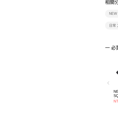
相關
NEW
日常
一 必
N
S
包
NT
NE