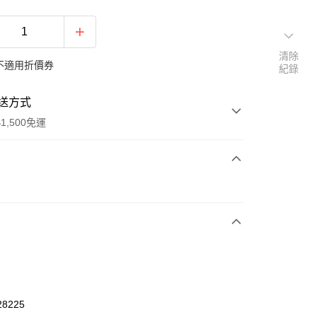
清除
不適用折價券
紀錄
送方式
1,500免運
次付款
期付款
0 利率 每期
NT$593
21家銀行
庫商業銀行
第一商業銀行
業銀行
彰化商業銀行
業儲蓄銀行
台北富邦商業銀行
華商業銀行
兆豐國際商業銀行
28225
小企業銀行
台中商業銀行