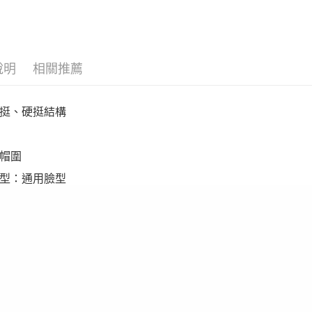
說明
相關推薦
挺、硬挺結構
帽圍
型：通用臉型