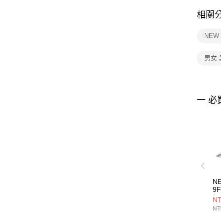
相關
NEW
男女 
一 必
N
9
帽
NT
G
NT
海
NE