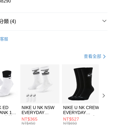
88290
小企業銀行
台中商業銀行
台灣）商業銀行
華泰商業銀行
業銀行
遠東國際商業銀行
類 (4)
業銀行
永豐商業銀行
享後付
業銀行
星展（台灣）商業銀行
W ERA
客服
際商業銀行
中國信託商業銀行
FTEE先享後付」】
帽款
休閒帽
天信用卡公司
先享後付是「在收到商品之後才付款」的支付方式。 讓您購物簡單
心！
休閒戶外
配件
查看全部
：不需註冊會員、不需綁卡、不需儲值。
：只要手機號碼，簡訊認證，即可結帳。
夏日休閒帽款｜最低5折
(快速到店)
：先確認商品／服務後，再付款。
00，滿NT$1,500(含以上)免運費
EE先享後付」結帳流程】
方式選擇「AFTEE先享後付」後，將跳轉至「AFTEE先享後
頁面，進行簡訊認證並確認金額後，即可完成結帳。
00，滿NT$1,500(含以上)免運費
成立數日內，您將收到繳費通知簡訊。
費通知簡訊後14天內，點擊此簡訊中的連結，可透過四大超商
市自取
K ED
NIKE U NK NSW
NIKE U NK CREW
NIKE U NK
網路銀行／等多元方式進行付款，方視為交易完成。
ANK 1P
EVERYDAY
EVERYDAY
EVERYDAY LTW
00，滿NT$1,500(含以上)免運費
：結帳手續完成當下不需立刻繳費，但若您需要取消訂單，請聯
 男 中統
ESSENTIAL CR
BBALL 3PR 男女
ANKLE 3PR 男女
NT$365
NT$527
NT$365
的店家。未經商家同意取消之訂單仍視為有效，需透過AFTEE
8104
男女 短統襪
長統襪
踝襪 SX7677010
NT$450
NT$650
NT$450
繳納相關費用。
DX5089103
DA2123010
否成功請以「AFTEE先享後付 」之結帳頁面顯示為準，若有關於
功／繳費後需取消欲退款等相關疑問，請聯繫「AFTEE先享後