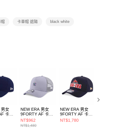
援中心」
https://netprotections.freshdesk.com/support/home
項】
恩沛科技股份有限公司提供之「AFTEE先享後付」服務完成之
車帽
卡車帽 遮陽
black white
依本服務之必要範圍內提供個人資料，並將交易相關給付款項請
讓予恩沛科技股份有限公司。
個人資料處理事宜，請瀏覽以下網址：
ee.tw/terms/#terms3
年的使用者請事先徵得法定代理人或監護人之同意方可使用
E先享後付」，若未經同意申辦者引起之損失，本公司不負相關責
AFTEE先享後付」時，將依據個別帳號之用戶狀況，依本公司
核予不同之上限額度；若仍有額度不足之情形，本公司將視審查
用戶進行身份認證。
一人註冊多個帳號或使用他人資訊註冊。若發現惡意使用之情
科技股份有限公司將有權停止該用戶之使用額度並採取法律行
A 男女
NEW ERA 男女
NEW ERA 男女
NEW ERA 男女
AF 卡車
9FORTY AF 卡車
9FORTY AF 卡車
9FORTY AF 卡車
UN
帽 MLB METAL
帽 OUTDOOR
帽 NHL TEAM
NT$962
NT$1,780
NT$897
C 新英格
BADGE FW25 紐
FISH NET NEW
LOGO 底特律紅
NT$1,480
NT$1,380
海邊藍
約洋基 海豚灰
ERA 黑
黑/紅
510
NE14700494
NE14700508
NE14700341