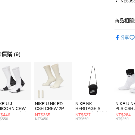
NE605
悠遊付
臺灣中
匯豐（
全盈+PAY
聯邦商
商品相關分
元大商
AFTEE先
玉山商
品牌
NE
相關說明
分享
台新國
【關於「A
運動配件
台灣樂
AFTEE
便利好安
運動類型
運送方式
價購 (9)
１．簡單
２．便利
促銷活動
7-11取貨
３．安心
每筆NT$1
【「AFT
宅配
１．於結帳
付」結帳
每筆NT$1
２．訂單
３．收到繳
付款後門
KE U J
NIKE U NK ED
NIKE NK
NIKE U N
／ATM／
NICORN CRW
CSH CREW 2P-
HERITAGE S
PLS CSH 
每筆NT$1
※ 請注意
R -160 男女 中
144 EMBRDY 男
SMIT 男女 側背包
144 DBL
$446
NT$365
NT$527
NT$284
絡購買商品
襪 FZ3393100
女 短統襪
BA5871010
襪 DH405
$550
NT$450
NT$650
NT$350
先享後付
FZ3073133
※ 交易是
是否繳費成