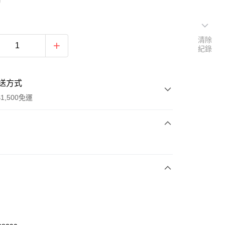
清除
紀錄
送方式
1,500免運
次付款
期付款
0 利率 每期
NT$460
21家銀行
庫商業銀行
第一商業銀行
業銀行
彰化商業銀行
業儲蓄銀行
台北富邦商業銀行
華商業銀行
兆豐國際商業銀行