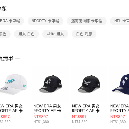
付客戶支
分類
【注意事
１．透過由
 ERA 卡車帽
9FORTY 卡車帽
邁阿密海豚 卡車帽
NFL 卡
交易，需
求債權轉
２．關於
黑色
男女 白色
white 男女
白色 海豚
https://aft
３．未成
「AFTE
任。
買清單 一
４．使用「
即時審查
結果請求
５．嚴禁
形，恩沛
動。
EW ERA 男女
NEW ERA 男女
NEW ERA 男女
NEW ER
FORTY AF 卡車
9FORTY AF 卡車
9FORTY AF 卡車
9FORTY 
 NFL FUN
帽 NFL CLASSIC
帽 NFL CLASSIC
帽 NFL F
$897
NT$897
NT$897
NT$897
RAPHIC 邁阿密
BLACK WHITE 達
BLACK WHITE 費
GRAPHI
$1,380
NT$1,380
NT$1,380
NT$1,380
豚 白
拉斯牛仔 黑
城老鷹 灰
蘭愛國者 
14700512
NE60588289
NE60588288
NE14700