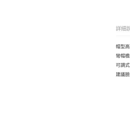
詳細
帽型高
彎帽檐
可調式
建議臉