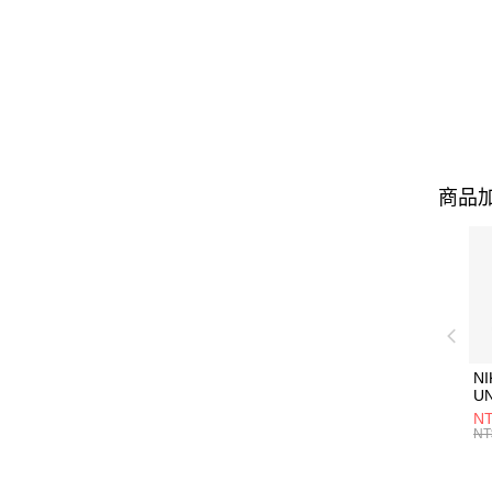
商品加
NI
U
1P
NT
統
NT