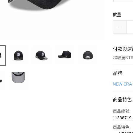
數量
付款與運
超取滿NT$
付款方式
品牌
信用卡一
NEW ERA
信用卡分
商品特色
3 期 
商品編號
合作金
LINE Pay
11338719
華南商
Apple Pay
上海商
商品特色
國泰世