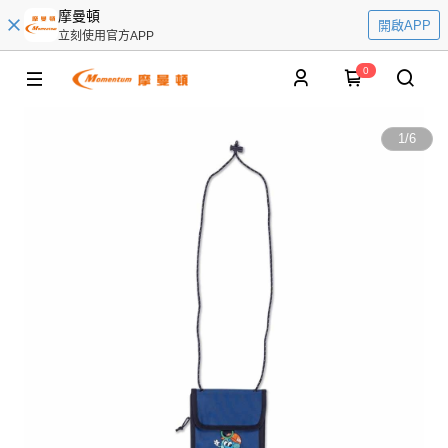
摩曼頓
開啟APP
立刻使用官方APP
0
1
/
6