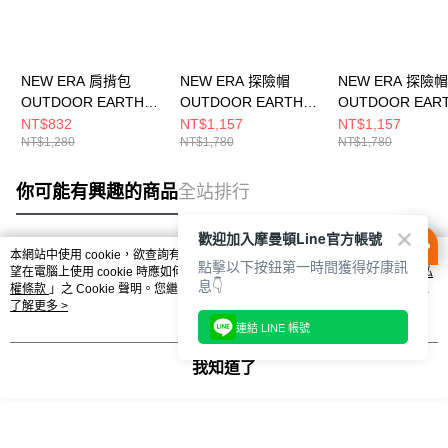
NEW ERA 肩揹包
NEW ERA 探險帽
NEW ERA 探險帽
OUTDOOR EARTH
OUTDOOR EARTH
OUTDOOR EAR
DAY NE 黑
DAY NE 石灰
DAY NE 黑
NT$832
NT$1,157
NT$1,157
NT$1,280
NT$1,780
NT$1,780
NE14501355
NE14499875
NE14499876
你可能有興趣的商品
全站排行
歡迎加入摩曼頓Line官方帳號
本網站中使用 cookie，欲查詢有關本網站使用 cookie 方式之詳情，及若您不希
點擊以下按鈕第一時間獲得好康訊
熱門標籤
望在電腦上使用 cookie 時應如何變更電腦的 cookie 設定，請參閱本網站「
隱私
息👇
權條款
」之 Cookie 聲明。您繼續使用本網站即表示您同意本公司得按本網站使
用條款之 Cookie 聲明使用 cookie。
了解更多 >
連結 LINE 帳號
我知道了