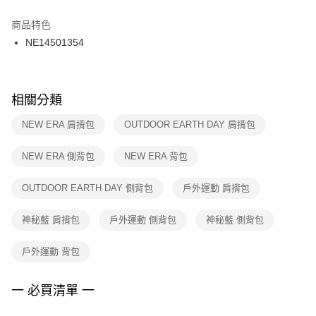
結帳頁面，進行簡訊認證並確認金額後，即可完成結帳。
２．訂單成立數日內，您將收到繳費通知簡訊。
商品特色
付款後門市自取
３．收到繳費通知簡訊後14天內，點擊此簡訊中的連結，可透過四大超商／
NE14501354
每筆NT$100，滿NT$1,500(含以上)免運費
ATM／網路銀行／等多元方式進行付款，方視為交易完成。
※ 請注意：結帳手續完成當下不需立刻繳費，但若您需要取消訂單，請聯絡
購買商品的店家。未經商家同意取消之訂單仍視為有效，需透過AFTEE先享
後付繳納相關費用。
※ 交易是否成功請以「AFTEE先享後付 」之結帳頁面顯示為準，若有關於
相關分類
是否繳費成功／繳費後需取消欲退款等相關疑問，請聯繫「AFTEE先享後付
客戶支援中心」
https://netprotections.freshdesk.com/support/home
NEW ERA 肩揹包
OUTDOOR EARTH DAY 肩揹包
【注意事項】
NEW ERA 側背包
NEW ERA 背包
１．透過由恩沛科技股份有限公司提供之「AFTEE先享後付」服務完成之交
易，需依本服務之必要範圍內提供個人資料，並將交易相關給付款項請求債
權轉讓予恩沛科技股份有限公司。
OUTDOOR EARTH DAY 側背包
戶外運動 肩揹包
２．關於個人資料處理事宜，請瀏覽以下網址：
https://aftee.tw/terms/#terms3
神秘藍 肩揹包
戶外運動 側背包
神秘藍 側背包
３．未成年的使用者請事先徵得法定代理人或監護人之同意方可使用
「AFTEE先享後付」，若未經同意申辦者引起之損失，本公司不負相關責
任。
戶外運動 背包
４．使用「AFTEE先享後付」時，將依據個別帳號之用戶狀況，依本公司即
時審查核予不同之上限額度；若仍有額度不足之情形，本公司將視審查結果
請求用戶進行身份認證。
一 必買清單 一
５．嚴禁一人註冊多個帳號或使用他人資訊註冊。若發現惡意使用之情形，
恩沛科技股份有限公司將有權停止該用戶之使用額度並採取法律行動。