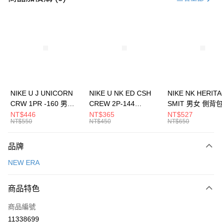
信用卡分期付款
3 期 0 利率 每期
NT$426
21家銀行
合作金庫商業銀行
第一商業銀行
LINE Pay
華南商業銀行
彰化商業銀行
Apple Pay
上海商業儲蓄銀行
台北富邦商業銀行
國泰世華商業銀行
兆豐國際商業銀行
悠遊付
臺灣中小企業銀行
台中商業銀行
NIKE U J UNICORN
NIKE U NK ED CSH
NIKE NK HERIT
匯豐（台灣）商業銀行
華泰商業銀行
CRW 1PR -160 男女
CREW 2P-144
SMIT 男女 側背
全盈+PAY
聯邦商業銀行
遠東國際商業銀行
中統襪 FZ3393100
EMBRDY 男女 短統襪
BA5871010
NT$446
NT$365
NT$527
元大商業銀行
永豐商業銀行
NT$550
NT$450
NT$650
AFTEE先享後付
FZ3073133
玉山商業銀行
星展（台灣）商業銀行
相關說明
台新國際商業銀行
中國信託商業銀行
品牌
【關於「AFTEE先享後付」】
台灣樂天信用卡公司
AFTEE先享後付是「在收到商品之後才付款」的支付方式。 讓您購物簡單
運送方式
NEW ERA
便利好安心！
１．簡單：不需註冊會員、不需綁卡、不需儲值。
7-11取貨(快速到店)
２．便利：只要手機號碼，簡訊認證，即可結帳。
商品特色
每筆NT$100，滿NT$1,500(含以上)免運費
３．安心：先確認商品／服務後，再付款。
商品編號
宅配
【「AFTEE先享後付」結帳流程】
１．於結帳方式選擇「AFTEE先享後付」後，將跳轉至「AFTEE先享後付」
11338699
每筆NT$100，滿NT$1,500(含以上)免運費