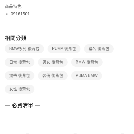
２．訂單成立數日內，您將收到繳費通知簡訊。
商品特色
付款後門市自取
３．收到繳費通知簡訊後14天內，點擊此簡訊中的連結，可透過四大超商／
09161501
每筆NT$100，滿NT$1,500(含以上)免運費
ATM／網路銀行／等多元方式進行付款，方視為交易完成。
※ 請注意：結帳手續完成當下不需立刻繳費，但若您需要取消訂單，請聯絡
購買商品的店家。未經商家同意取消之訂單仍視為有效，需透過AFTEE先享
後付繳納相關費用。
※ 交易是否成功請以「AFTEE先享後付 」之結帳頁面顯示為準，若有關於
相關分類
是否繳費成功／繳費後需取消欲退款等相關疑問，請聯繫「AFTEE先享後付
客戶支援中心」
https://netprotections.freshdesk.com/support/home
BMW系列 後背包
PUMA 後背包
聯名 後背包
【注意事項】
日常 後背包
男女 後背包
BMW 後背包
１．透過由恩沛科技股份有限公司提供之「AFTEE先享後付」服務完成之交
易，需依本服務之必要範圍內提供個人資料，並將交易相關給付款項請求債
權轉讓予恩沛科技股份有限公司。
攜帶 後背包
裝備 後背包
PUMA BMW
２．關於個人資料處理事宜，請瀏覽以下網址：
https://aftee.tw/terms/#terms3
女性 後背包
３．未成年的使用者請事先徵得法定代理人或監護人之同意方可使用
「AFTEE先享後付」，若未經同意申辦者引起之損失，本公司不負相關責
任。
一 必買清單 一
４．使用「AFTEE先享後付」時，將依據個別帳號之用戶狀況，依本公司即
時審查核予不同之上限額度；若仍有額度不足之情形，本公司將視審查結果
請求用戶進行身份認證。
５．嚴禁一人註冊多個帳號或使用他人資訊註冊。若發現惡意使用之情形，
恩沛科技股份有限公司將有權停止該用戶之使用額度並採取法律行動。