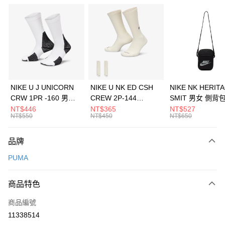
信用卡分期付款
3 期 0 利率 每期
NT$804
21家銀行
合作金庫商業銀行
第一商業銀行
LINE Pay
華南商業銀行
彰化商業銀行
Apple Pay
上海商業儲蓄銀行
台北富邦商業銀行
國泰世華商業銀行
兆豐國際商業銀行
悠遊付
臺灣中小企業銀行
台中商業銀行
NIKE U J UNICORN
NIKE U NK ED CSH
NIKE NK HERIT
匯豐（台灣）商業銀行
華泰商業銀行
CRW 1PR -160 男女
CREW 2P-144
SMIT 男女 側背
全盈+PAY
聯邦商業銀行
遠東國際商業銀行
中統襪 FZ3393100
EMBRDY 男女 短統襪
BA5871010
NT$446
NT$365
NT$527
元大商業銀行
永豐商業銀行
NT$550
NT$450
NT$650
AFTEE先享後付
FZ3073133
玉山商業銀行
星展（台灣）商業銀行
相關說明
台新國際商業銀行
中國信託商業銀行
品牌
【關於「AFTEE先享後付」】
台灣樂天信用卡公司
AFTEE先享後付是「在收到商品之後才付款」的支付方式。 讓您購物簡單
運送方式
PUMA
便利好安心！
１．簡單：不需註冊會員、不需綁卡、不需儲值。
7-11取貨(快速到店)
２．便利：只要手機號碼，簡訊認證，即可結帳。
商品特色
每筆NT$100，滿NT$1,500(含以上)免運費
３．安心：先確認商品／服務後，再付款。
商品編號
宅配
【「AFTEE先享後付」結帳流程】
１．於結帳方式選擇「AFTEE先享後付」後，將跳轉至「AFTEE先享後付」
11338514
每筆NT$100，滿NT$1,500(含以上)免運費
結帳頁面，進行簡訊認證並確認金額後，即可完成結帳。