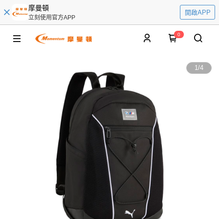
摩曼頓
開啟APP
立刻使用官方APP
0
1
/
4