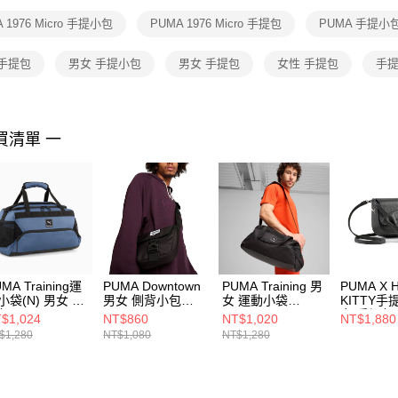
１．透過由
 1976 Micro 手提小包
PUMA 1976 Micro 手提包
PUMA 手提小
交易，需
求債權轉
２．關於
 手提包
男女 手提小包
男女 手提包
女性 手提包
手提
https://aft
３．未成
「AFTE
任。
買清單 一
４．使用「
即時審查
結果請求
５．嚴禁
形，恩沛
動。
MA Training運
PUMA Downtown
PUMA Training 男
PUMA X 
小袋(N) 男女 手
男女 側背小包
女 運動小袋
KITTY手
包 09091904
09076301
09091901
女 手提包
$1,024
NT$860
NT$1,020
NT$1,880
09158601
$1,280
NT$1,080
NT$1,280