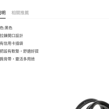
說明
相關推薦
色:黑色
拉鍊開口設計
有信用卡插袋
把設有軟墊，舒適好提
肩背帶，靈活多用途