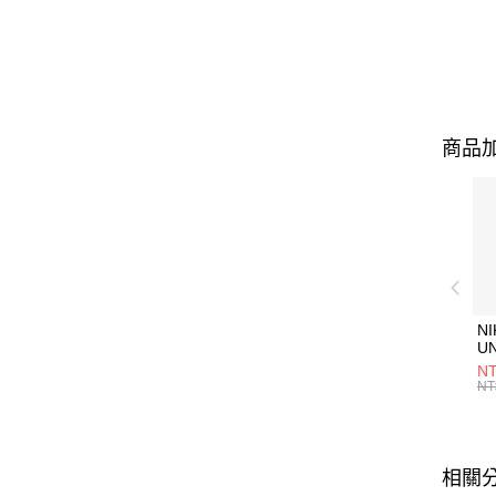
商品加
NI
U
1P
NT
統
NT
相關