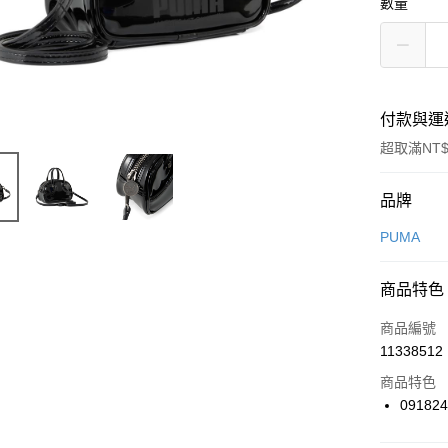
數量
付款與運
超取滿NT$
付款方式
品牌
信用卡一
PUMA
信用卡分
商品特色
3 期 
商品編號
合作金
LINE Pay
11338512
華南商
Apple Pay
上海商
商品特色
國泰世
09182
悠遊付
臺灣中
匯豐（