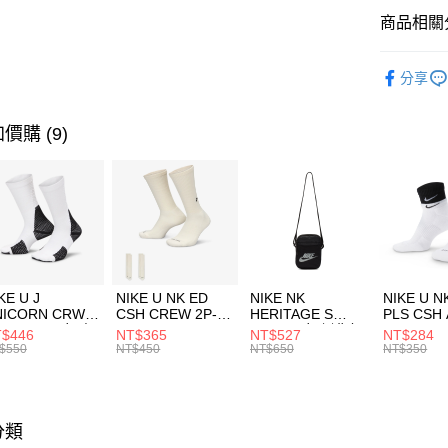
全盈+PAY
聯邦商
商品相關分
元大商
AFTEE先
玉山商
品牌
P
相關說明
分享
台新國
【關於「A
運動配件
台灣樂
AFTEE
便利好安
運動類型
運送方式
價購 (9)
１．簡單
２．便利
7-11取貨
３．安心
每筆NT$1
【「AFT
宅配
１．於結帳
付」結帳
每筆NT$1
２．訂單
３．收到繳
付款後門
KE U J
NIKE U NK ED
NIKE NK
NIKE U N
／ATM／
NICORN CRW
CSH CREW 2P-
HERITAGE S
PLS CSH 
每筆NT$1
※ 請注意
R -160 男女 中
144 EMBRDY 男
SMIT 男女 側背包
144 DBL
$446
NT$365
NT$527
NT$284
絡購買商品
襪 FZ3393100
女 短統襪
BA5871010
襪 DH405
$550
NT$450
NT$650
NT$350
先享後付
FZ3073133
※ 交易是
是否繳費成
付客戶支
分類
【注意事