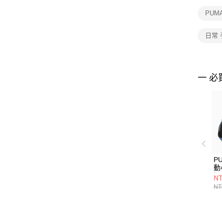
PUMA
日常
一 必
PU
動
提
NT
NT