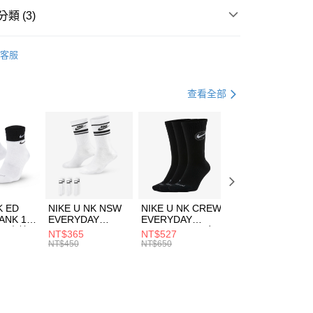
業銀行
遠東國際商業銀行
類 (3)
業銀行
永豐商業銀行
享後付
業銀行
星展（台灣）商業銀行
UMA
配件
客服
際商業銀行
中國信託商業銀行
FTEE先享後付」】
包袋
手提包
天信用卡公司
先享後付是「在收到商品之後才付款」的支付方式。 讓您購物簡單
心！
休閒戶外
配件
查看全部
：不需註冊會員、不需綁卡、不需儲值。
：只要手機號碼，簡訊認證，即可結帳。
(快速到店)
：先確認商品／服務後，再付款。
00，滿NT$1,500(含以上)免運費
EE先享後付」結帳流程】
方式選擇「AFTEE先享後付」後，將跳轉至「AFTEE先享後
頁面，進行簡訊認證並確認金額後，即可完成結帳。
00，滿NT$1,500(含以上)免運費
成立數日內，您將收到繳費通知簡訊。
費通知簡訊後14天內，點擊此簡訊中的連結，可透過四大超商
市自取
K ED
NIKE U NK NSW
NIKE U NK CREW
NIKE U NK
網路銀行／等多元方式進行付款，方視為交易完成。
ANK 1P
EVERYDAY
EVERYDAY
EVERYDAY LTW
00，滿NT$1,500(含以上)免運費
：結帳手續完成當下不需立刻繳費，但若您需要取消訂單，請聯
 男 中統
ESSENTIAL CR
BBALL 3PR 男女
ANKLE 3PR 男女
NT$365
NT$527
NT$365
的店家。未經商家同意取消之訂單仍視為有效，需透過AFTEE
8104
男女 短統襪
長統襪
踝襪 SX7677010
NT$450
NT$650
NT$450
繳納相關費用。
DX5089103
DA2123010
否成功請以「AFTEE先享後付 」之結帳頁面顯示為準，若有關於
功／繳費後需取消欲退款等相關疑問，請聯繫「AFTEE先享後
援中心」
https://netprotections.freshdesk.com/support/home
項】