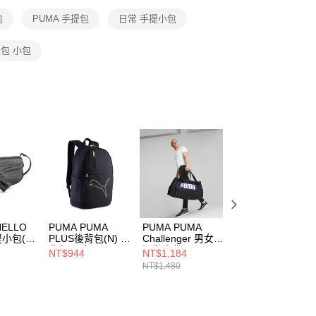
恩沛科技股份有限公司提供之「AFTEE先享後付」服務完成之
包
PUMA 手提包
日常 手提小包
依本服務之必要範圍內提供個人資料，並將交易相關給付款項請
讓予恩沛科技股份有限公司。
個人資料處理事宜，請瀏覽以下網址：
包 小包
ee.tw/terms/#terms3
年的使用者請事先徵得法定代理人或監護人之同意方可使用
E先享後付」，若未經同意申辦者引起之損失，本公司不負相關責
AFTEE先享後付」時，將依據個別帳號之用戶狀況，依本公司
核予不同之上限額度；若仍有額度不足之情形，本公司將視審查
用戶進行身份認證。
一人註冊多個帳號或使用他人資訊註冊。若發現惡意使用之情
科技股份有限公司將有權停止該用戶之使用額度並採取法律行
HELLO
PUMA PUMA
PUMA PUMA
PUMA Sonic系列
提小包(F)
PLUS後背包(N) 後
Challenger 男女
男女 腰包
背包 男女
運動中袋
09181601
NT$944
NT$1,184
NT$1,460
09118008
07953102
NT$1,480
NT$2,080