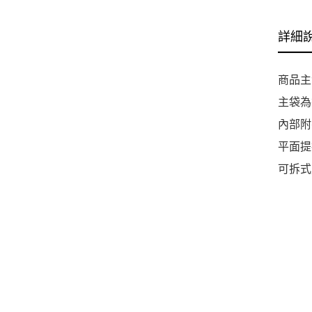
詳細
商品主
主袋為
內部附
平面提
可拆式