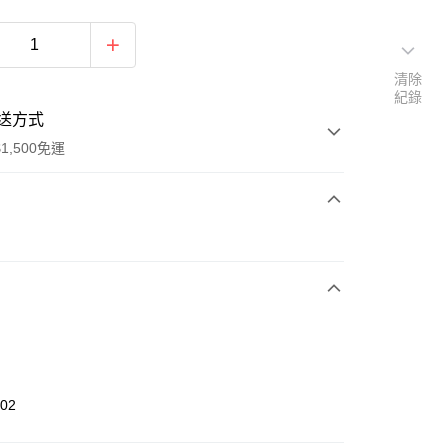
清除
紀錄
送方式
1,500免運
次付款
期付款
0 利率 每期
NT$421
21家銀行
庫商業銀行
第一商業銀行
業銀行
彰化商業銀行
業儲蓄銀行
台北富邦商業銀行
華商業銀行
兆豐國際商業銀行
402
小企業銀行
台中商業銀行
台灣）商業銀行
華泰商業銀行