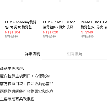
PUMA Academy後背
PUMA PHASE CLASS
PUMA PHASE P
包(N) 男女 後背包
後背包(N) 男女 後背包
後背包(N) 男女 
09069735
09117802
09116101
NT$1,104
NT$1,020
NT$940
NT$1,380
NT$1,280
NT$1,180
詳細說明
相關推薦
商品主色:藍色
雙向拉鍊主袋開口，方便取物
前方拉鍊口袋，快速收納必需品
兩個側邊網袋可收納雨傘和水壺
主要隔層有柔軟襯裡