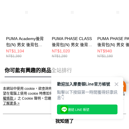
PUMA Academy後背
PUMA PHASE CLASS
PUMA PHASE P
包(N) 男女 後背包
後背包(N) 男女 後背包
後背包(N) 男女 
09069735
09117802
09116101
NT$1,104
NT$1,020
NT$940
NT$1,380
NT$1,280
NT$1,180
你可能有興趣的商品
全站排行
歡迎加入摩曼頓Line官方帳號
本網站中使用 cookie，欲查詢有關本網站使用 cookie 方式之詳情，及若您不希
點擊以下按鈕第一時間獲得好康訊
熱門標籤
望在電腦上使用 cookie 時應如何變更電腦的 cookie 設定，請參閱本網站「
隱私
息👇
權條款
」之 Cookie 聲明。您繼續使用本網站即表示您同意本公司得按本網站使
用條款之 Cookie 聲明使用 cookie。
了解更多 >
連結 LINE 帳號
我知道了