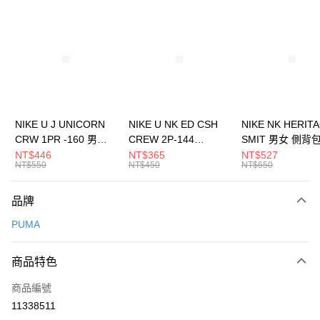
信用卡分期付款
3 期 0 利率 每期
NT$314
21家銀行
合作金庫商業銀行
第一商業銀行
LINE Pay
華南商業銀行
彰化商業銀行
Apple Pay
上海商業儲蓄銀行
台北富邦商業銀行
國泰世華商業銀行
兆豐國際商業銀行
悠遊付
臺灣中小企業銀行
台中商業銀行
NIKE U J UNICORN
NIKE U NK ED CSH
NIKE NK HERIT
匯豐（台灣）商業銀行
華泰商業銀行
CRW 1PR -160 男女
CREW 2P-144
SMIT 男女 側背
全盈+PAY
聯邦商業銀行
遠東國際商業銀行
中統襪 FZ3393100
EMBRDY 男女 短統襪
BA5871010
NT$446
NT$365
NT$527
元大商業銀行
永豐商業銀行
NT$550
NT$450
NT$650
AFTEE先享後付
FZ3073133
玉山商業銀行
星展（台灣）商業銀行
相關說明
台新國際商業銀行
中國信託商業銀行
品牌
【關於「AFTEE先享後付」】
台灣樂天信用卡公司
AFTEE先享後付是「在收到商品之後才付款」的支付方式。 讓您購物簡單
運送方式
PUMA
便利好安心！
１．簡單：不需註冊會員、不需綁卡、不需儲值。
7-11取貨(快速到店)
２．便利：只要手機號碼，簡訊認證，即可結帳。
商品特色
每筆NT$100，滿NT$1,500(含以上)免運費
３．安心：先確認商品／服務後，再付款。
商品編號
宅配
【「AFTEE先享後付」結帳流程】
１．於結帳方式選擇「AFTEE先享後付」後，將跳轉至「AFTEE先享後付」
11338511
每筆NT$100，滿NT$1,500(含以上)免運費
結帳頁面，進行簡訊認證並確認金額後，即可完成結帳。