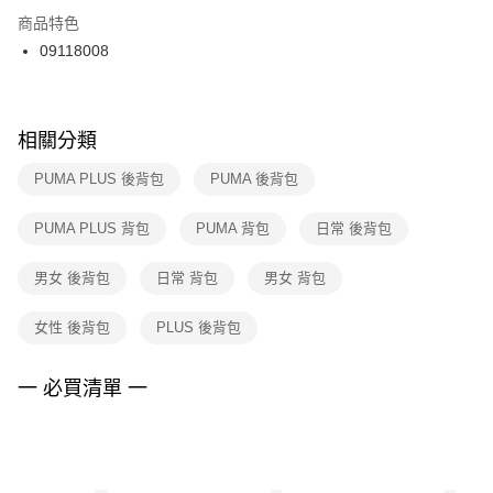
２．訂單成立數日內，您將收到繳費通知簡訊。
商品特色
付款後門市自取
３．收到繳費通知簡訊後14天內，點擊此簡訊中的連結，可透過四大超商／
09118008
每筆NT$100，滿NT$1,500(含以上)免運費
ATM／網路銀行／等多元方式進行付款，方視為交易完成。
※ 請注意：結帳手續完成當下不需立刻繳費，但若您需要取消訂單，請聯絡
購買商品的店家。未經商家同意取消之訂單仍視為有效，需透過AFTEE先享
後付繳納相關費用。
※ 交易是否成功請以「AFTEE先享後付 」之結帳頁面顯示為準，若有關於
相關分類
是否繳費成功／繳費後需取消欲退款等相關疑問，請聯繫「AFTEE先享後付
客戶支援中心」
https://netprotections.freshdesk.com/support/home
PUMA PLUS 後背包
PUMA 後背包
【注意事項】
PUMA PLUS 背包
PUMA 背包
日常 後背包
１．透過由恩沛科技股份有限公司提供之「AFTEE先享後付」服務完成之交
易，需依本服務之必要範圍內提供個人資料，並將交易相關給付款項請求債
權轉讓予恩沛科技股份有限公司。
男女 後背包
日常 背包
男女 背包
２．關於個人資料處理事宜，請瀏覽以下網址：
https://aftee.tw/terms/#terms3
女性 後背包
PLUS 後背包
３．未成年的使用者請事先徵得法定代理人或監護人之同意方可使用
「AFTEE先享後付」，若未經同意申辦者引起之損失，本公司不負相關責
任。
一 必買清單 一
４．使用「AFTEE先享後付」時，將依據個別帳號之用戶狀況，依本公司即
時審查核予不同之上限額度；若仍有額度不足之情形，本公司將視審查結果
請求用戶進行身份認證。
５．嚴禁一人註冊多個帳號或使用他人資訊註冊。若發現惡意使用之情形，
恩沛科技股份有限公司將有權停止該用戶之使用額度並採取法律行動。