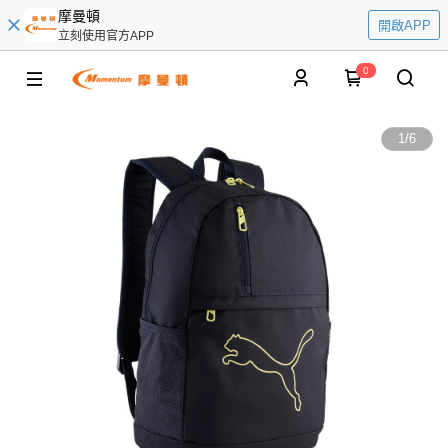
摩曼頓
開啟APP
立刻使用官方APP
0
1
/
6