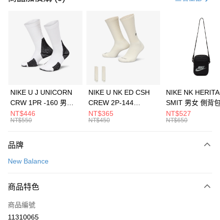
信用卡分期付款
3 期 0 利率 每期
NT$1,426
21家銀行
合作金庫商業銀行
第一商業銀行
LINE Pay
華南商業銀行
彰化商業銀行
Apple Pay
上海商業儲蓄銀行
台北富邦商業銀行
國泰世華商業銀行
兆豐國際商業銀行
悠遊付
臺灣中小企業銀行
台中商業銀行
NIKE U J UNICORN
NIKE U NK ED CSH
NIKE NK HERIT
匯豐（台灣）商業銀行
華泰商業銀行
CRW 1PR -160 男女
CREW 2P-144
SMIT 男女 側背
全盈+PAY
聯邦商業銀行
遠東國際商業銀行
中統襪 FZ3393100
EMBRDY 男女 短統襪
BA5871010
NT$446
NT$365
NT$527
元大商業銀行
永豐商業銀行
NT$550
NT$450
NT$650
AFTEE先享後付
FZ3073133
玉山商業銀行
星展（台灣）商業銀行
相關說明
台新國際商業銀行
中國信託商業銀行
品牌
【關於「AFTEE先享後付」】
台灣樂天信用卡公司
AFTEE先享後付是「在收到商品之後才付款」的支付方式。 讓您購物簡單
運送方式
New Balance
便利好安心！
１．簡單：不需註冊會員、不需綁卡、不需儲值。
7-11取貨(快速到店)
２．便利：只要手機號碼，簡訊認證，即可結帳。
商品特色
每筆NT$100，滿NT$1,500(含以上)免運費
３．安心：先確認商品／服務後，再付款。
商品編號
宅配
【「AFTEE先享後付」結帳流程】
１．於結帳方式選擇「AFTEE先享後付」後，將跳轉至「AFTEE先享後付」
11310065
每筆NT$100，滿NT$1,500(含以上)免運費