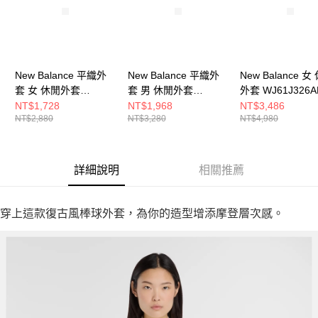
New Balance 平織外
New Balance 平織外
New Balance 女
套 女 休閒外套
套 男 休閒外套
外套 WJ61J326A
WJ53517BK-F
MJ53527BK-F
NT$1,728
NT$1,968
NT$3,486
NT$2,880
NT$3,280
NT$4,980
詳細說明
相關推薦
穿上這款復古風棒球外套，為你的造型增添摩登層次感。