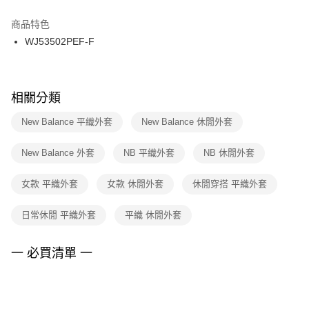
結帳頁面，進行簡訊認證並確認金額後，即可完成結帳。
２．訂單成立數日內，您將收到繳費通知簡訊。
商品特色
付款後門市自取
３．收到繳費通知簡訊後14天內，點擊此簡訊中的連結，可透過四大超商／
WJ53502PEF-F
每筆NT$100，滿NT$1,500(含以上)免運費
ATM／網路銀行／等多元方式進行付款，方視為交易完成。
※ 請注意：結帳手續完成當下不需立刻繳費，但若您需要取消訂單，請聯絡
購買商品的店家。未經商家同意取消之訂單仍視為有效，需透過AFTEE先享
後付繳納相關費用。
※ 交易是否成功請以「AFTEE先享後付 」之結帳頁面顯示為準，若有關於
相關分類
是否繳費成功／繳費後需取消欲退款等相關疑問，請聯繫「AFTEE先享後付
客戶支援中心」
https://netprotections.freshdesk.com/support/home
New Balance 平織外套
New Balance 休閒外套
【注意事項】
New Balance 外套
NB 平織外套
NB 休閒外套
１．透過由恩沛科技股份有限公司提供之「AFTEE先享後付」服務完成之交
易，需依本服務之必要範圍內提供個人資料，並將交易相關給付款項請求債
權轉讓予恩沛科技股份有限公司。
女款 平織外套
女款 休閒外套
休閒穿搭 平織外套
２．關於個人資料處理事宜，請瀏覽以下網址：
https://aftee.tw/terms/#terms3
日常休閒 平織外套
平織 休閒外套
３．未成年的使用者請事先徵得法定代理人或監護人之同意方可使用
「AFTEE先享後付」，若未經同意申辦者引起之損失，本公司不負相關責
任。
一 必買清單 一
４．使用「AFTEE先享後付」時，將依據個別帳號之用戶狀況，依本公司即
時審查核予不同之上限額度；若仍有額度不足之情形，本公司將視審查結果
請求用戶進行身份認證。
５．嚴禁一人註冊多個帳號或使用他人資訊註冊。若發現惡意使用之情形，
恩沛科技股份有限公司將有權停止該用戶之使用額度並採取法律行動。