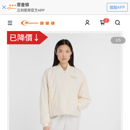
摩曼頓
開啟APP
立刻使用官方APP
0
1
/
5