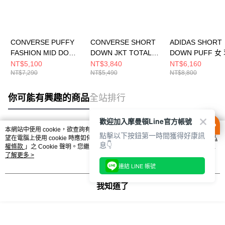
CONVERSE PUFFY
CONVERSE SHORT
ADIDAS SHORT
FASHION MID DOWN
DOWN JKT TOTALLY
DOWN PUFF 女
JKT EGRET 女 羽絨外
FUDGED 女 羽絨外套
外套 KV2690
NT$5,100
NT$3,840
NT$6,160
NT$7,290
NT$5,490
NT$8,800
套 WCJ135-W2Y
WCJ097-J9T
你可能有興趣的商品
全站排行
歡迎加入摩曼頓Line官方帳號
本網站中使用 cookie，欲查詢有關本網站使用 cookie 方式之詳情，及若您不希
點擊以下按鈕第一時間獲得好康訊
熱門標籤
望在電腦上使用 cookie 時應如何變更電腦的 cookie 設定，請參閱本網站「
隱私
息👇
權條款
」之 Cookie 聲明。您繼續使用本網站即表示您同意本公司得按本網站使
用條款之 Cookie 聲明使用 cookie。
了解更多 >
連結 LINE 帳號
我知道了