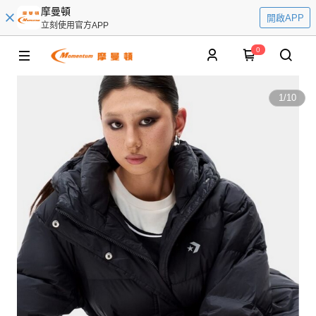
摩曼頓
開啟APP
立刻使用官方APP
0
1
/
10