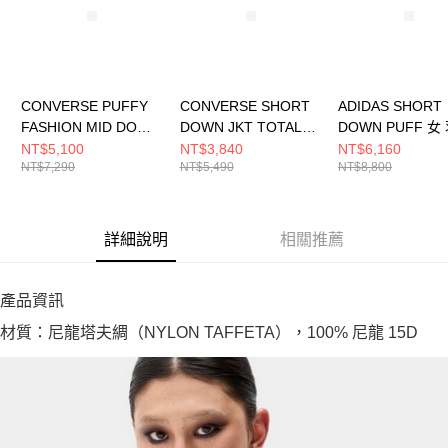
CONVERSE PUFFY
CONVERSE SHORT
ADIDAS SHORT
FASHION MID DOWN
DOWN JKT TOTALLY
DOWN PUFF 女
JKT EGRET 女 羽絨外
FUDGED 女 羽絨外套
外套 KV2690
NT$5,100
NT$3,840
NT$6,160
NT$7,290
NT$5,490
NT$8,800
套 WCJ135-W2Y
WCJ097-J9T
詳細說明
相關推薦
產品資訊
材質：尼龍塔夫綢（NYLON TAFFETA），100% 尼龍 15D