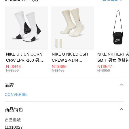
信用卡分期付款
3 期 0 利率 每期
NT$2,430
21家銀行
合作金庫商業銀行
第一商業銀行
LINE Pay
華南商業銀行
彰化商業銀行
Apple Pay
上海商業儲蓄銀行
台北富邦商業銀行
國泰世華商業銀行
兆豐國際商業銀行
悠遊付
臺灣中小企業銀行
台中商業銀行
NIKE U J UNICORN
NIKE U NK ED CSH
NIKE NK HERIT
匯豐（台灣）商業銀行
華泰商業銀行
CRW 1PR -160 男女
CREW 2P-144
SMIT 男女 側背
全盈+PAY
聯邦商業銀行
遠東國際商業銀行
中統襪 FZ3393100
EMBRDY 男女 短統襪
BA5871010
NT$446
NT$365
NT$527
元大商業銀行
永豐商業銀行
NT$550
NT$450
NT$650
AFTEE先享後付
FZ3073133
玉山商業銀行
星展（台灣）商業銀行
相關說明
台新國際商業銀行
中國信託商業銀行
品牌
【關於「AFTEE先享後付」】
台灣樂天信用卡公司
AFTEE先享後付是「在收到商品之後才付款」的支付方式。 讓您購物簡單
運送方式
CONVERSE
便利好安心！
１．簡單：不需註冊會員、不需綁卡、不需儲值。
7-11取貨(快速到店)
２．便利：只要手機號碼，簡訊認證，即可結帳。
商品特色
每筆NT$100，滿NT$1,500(含以上)免運費
３．安心：先確認商品／服務後，再付款。
商品編號
宅配
【「AFTEE先享後付」結帳流程】
１．於結帳方式選擇「AFTEE先享後付」後，將跳轉至「AFTEE先享後付」
11310027
每筆NT$100，滿NT$1,500(含以上)免運費