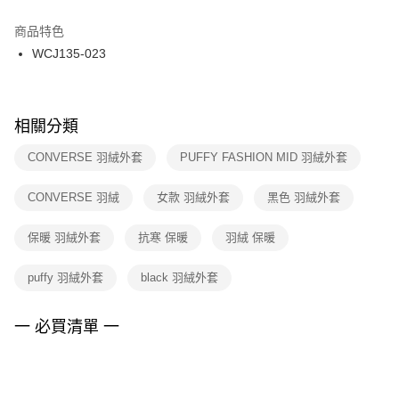
結帳頁面，進行簡訊認證並確認金額後，即可完成結帳。
２．訂單成立數日內，您將收到繳費通知簡訊。
商品特色
付款後門市自取
３．收到繳費通知簡訊後14天內，點擊此簡訊中的連結，可透過四大超商／
WCJ135-023
每筆NT$100，滿NT$1,500(含以上)免運費
ATM／網路銀行／等多元方式進行付款，方視為交易完成。
※ 請注意：結帳手續完成當下不需立刻繳費，但若您需要取消訂單，請聯絡
購買商品的店家。未經商家同意取消之訂單仍視為有效，需透過AFTEE先享
後付繳納相關費用。
※ 交易是否成功請以「AFTEE先享後付 」之結帳頁面顯示為準，若有關於
相關分類
是否繳費成功／繳費後需取消欲退款等相關疑問，請聯繫「AFTEE先享後付
客戶支援中心」
https://netprotections.freshdesk.com/support/home
CONVERSE 羽絨外套
PUFFY FASHION MID 羽絨外套
【注意事項】
CONVERSE 羽絨
女款 羽絨外套
黑色 羽絨外套
１．透過由恩沛科技股份有限公司提供之「AFTEE先享後付」服務完成之交
易，需依本服務之必要範圍內提供個人資料，並將交易相關給付款項請求債
權轉讓予恩沛科技股份有限公司。
保暖 羽絨外套
抗寒 保暖
羽絨 保暖
２．關於個人資料處理事宜，請瀏覽以下網址：
https://aftee.tw/terms/#terms3
puffy 羽絨外套
black 羽絨外套
３．未成年的使用者請事先徵得法定代理人或監護人之同意方可使用
「AFTEE先享後付」，若未經同意申辦者引起之損失，本公司不負相關責
任。
一 必買清單 一
４．使用「AFTEE先享後付」時，將依據個別帳號之用戶狀況，依本公司即
時審查核予不同之上限額度；若仍有額度不足之情形，本公司將視審查結果
請求用戶進行身份認證。
５．嚴禁一人註冊多個帳號或使用他人資訊註冊。若發現惡意使用之情形，
恩沛科技股份有限公司將有權停止該用戶之使用額度並採取法律行動。