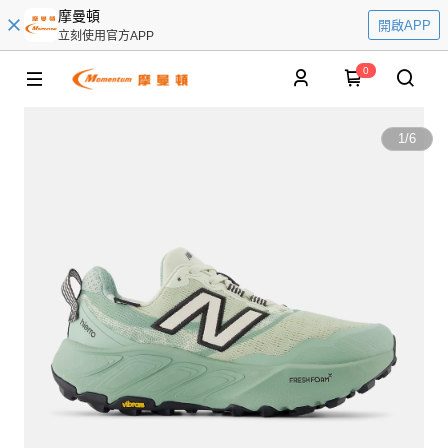
摩曼頓
開啟APP
立刻使用官方APP
0
1
/
6