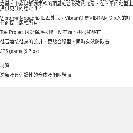
之最。中底以舒適柔軟的頂層結合較硬的底層，在不平的地型上
提供更佳的穩定性。
Vibram® Megagrip 凹凸外底。Vibram® 是VIBRAM S.p.A 的註
冊商標。版權所有。
Toe Protect 腳趾保護技術，防石頭、樹根和砂石
鞋舌連接鞋身的設計，更貼合腳型，同時有效防砂石
275 grams (9.7 oz)
材質
透氣及具保護性的合成及網眼鞋面