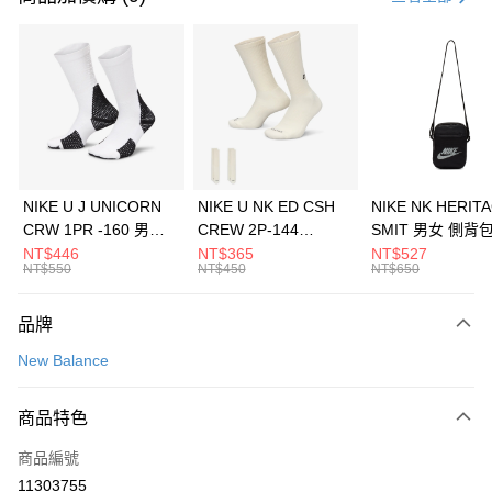
信用卡分期付款
3 期 0 利率 每期
NT$1,493
21家銀行
合作金庫商業銀行
第一商業銀行
LINE Pay
華南商業銀行
彰化商業銀行
Apple Pay
上海商業儲蓄銀行
台北富邦商業銀行
國泰世華商業銀行
兆豐國際商業銀行
悠遊付
臺灣中小企業銀行
台中商業銀行
NIKE U J UNICORN
NIKE U NK ED CSH
NIKE NK HERIT
匯豐（台灣）商業銀行
華泰商業銀行
CRW 1PR -160 男女
CREW 2P-144
SMIT 男女 側背
全盈+PAY
聯邦商業銀行
遠東國際商業銀行
中統襪 FZ3393100
EMBRDY 男女 短統襪
BA5871010
NT$446
NT$365
NT$527
元大商業銀行
永豐商業銀行
NT$550
NT$450
NT$650
AFTEE先享後付
FZ3073133
玉山商業銀行
星展（台灣）商業銀行
相關說明
台新國際商業銀行
中國信託商業銀行
品牌
【關於「AFTEE先享後付」】
台灣樂天信用卡公司
AFTEE先享後付是「在收到商品之後才付款」的支付方式。 讓您購物簡單
運送方式
New Balance
便利好安心！
１．簡單：不需註冊會員、不需綁卡、不需儲值。
7-11取貨(快速到店)
２．便利：只要手機號碼，簡訊認證，即可結帳。
商品特色
每筆NT$100，滿NT$1,500(含以上)免運費
３．安心：先確認商品／服務後，再付款。
商品編號
宅配
【「AFTEE先享後付」結帳流程】
１．於結帳方式選擇「AFTEE先享後付」後，將跳轉至「AFTEE先享後付」
11303755
每筆NT$100，滿NT$1,500(含以上)免運費