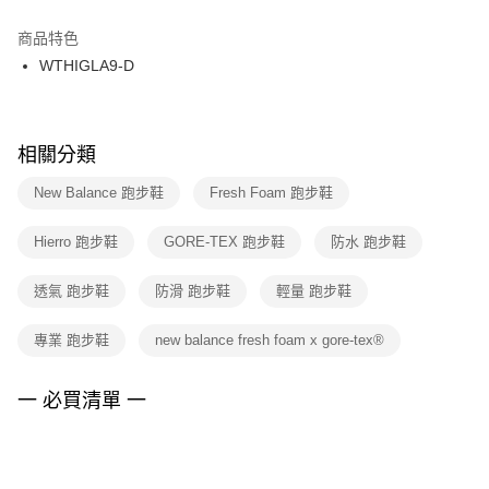
結帳頁面，進行簡訊認證並確認金額後，即可完成結帳。
２．訂單成立數日內，您將收到繳費通知簡訊。
商品特色
付款後門市自取
３．收到繳費通知簡訊後14天內，點擊此簡訊中的連結，可透過四大超商／
WTHIGLA9-D
每筆NT$100，滿NT$1,500(含以上)免運費
ATM／網路銀行／等多元方式進行付款，方視為交易完成。
※ 請注意：結帳手續完成當下不需立刻繳費，但若您需要取消訂單，請聯絡
購買商品的店家。未經商家同意取消之訂單仍視為有效，需透過AFTEE先享
後付繳納相關費用。
※ 交易是否成功請以「AFTEE先享後付 」之結帳頁面顯示為準，若有關於
相關分類
是否繳費成功／繳費後需取消欲退款等相關疑問，請聯繫「AFTEE先享後付
客戶支援中心」
https://netprotections.freshdesk.com/support/home
New Balance 跑步鞋
Fresh Foam 跑步鞋
【注意事項】
Hierro 跑步鞋
GORE-TEX 跑步鞋
防水 跑步鞋
１．透過由恩沛科技股份有限公司提供之「AFTEE先享後付」服務完成之交
易，需依本服務之必要範圍內提供個人資料，並將交易相關給付款項請求債
權轉讓予恩沛科技股份有限公司。
透氣 跑步鞋
防滑 跑步鞋
輕量 跑步鞋
２．關於個人資料處理事宜，請瀏覽以下網址：
https://aftee.tw/terms/#terms3
專業 跑步鞋
new balance fresh foam x gore-tex®
３．未成年的使用者請事先徵得法定代理人或監護人之同意方可使用
「AFTEE先享後付」，若未經同意申辦者引起之損失，本公司不負相關責
任。
一 必買清單 一
４．使用「AFTEE先享後付」時，將依據個別帳號之用戶狀況，依本公司即
時審查核予不同之上限額度；若仍有額度不足之情形，本公司將視審查結果
請求用戶進行身份認證。
５．嚴禁一人註冊多個帳號或使用他人資訊註冊。若發現惡意使用之情形，
恩沛科技股份有限公司將有權停止該用戶之使用額度並採取法律行動。