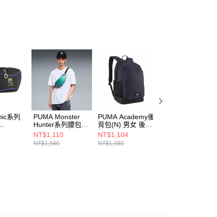
ee.tw/terms/#terms3
年的使用者請事先徵得法定代理人或監護人之同意方可使用
E先享後付」，若未經同意申辦者引起之損失，本公司不負相關責
AFTEE先享後付」時，將依據個別帳號之用戶狀況，依本公司
核予不同之上限額度；若仍有額度不足之情形，本公司將視審查
用戶進行身份認證。
一人註冊多個帳號或使用他人資訊註冊。若發現惡意使用之情
科技股份有限公司將有權停止該用戶之使用額度並採取法律行
nic系列
PUMA Monster
PUMA Academy後
PUMA PHASE
Hunter系列腰包
背包(N) 男女 後背
TAPE後背包(N) 
(N) 男女 腰包
包 09069735
女 後背包
NT$1,110
NT$1,104
NT$944
09271801
09220001
NT$1,580
NT$1,380
NT$1,180