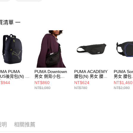
https://aft
３．未成
「AFTE
任。
買清單 一
４．使用「
即時審查
結果請求
５．嚴禁
形，恩沛
動。
UMA PUMA
PUMA Downtown
PUMA ACADEMY
PUMA So
LUS後背包(N) 後
男女 側背小包
腰包(N) 男女 腰包
男女 腰包
包 男女
09076301
09148601
09181601
$944
NT$860
NT$624
NT$1,460
118008
NT$1,080
NT$780
NT$2,080
說明
相關推薦