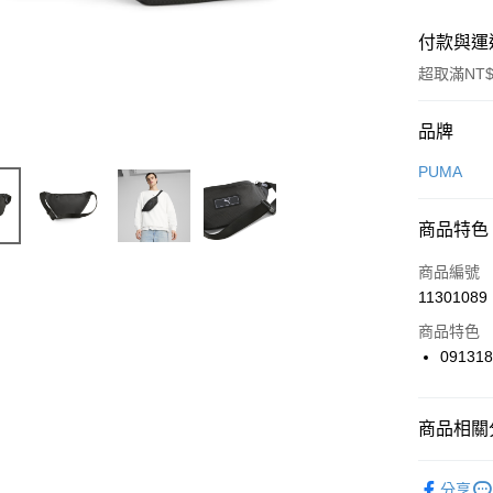
付款與運
超取滿NT$
付款方式
品牌
信用卡一
PUMA
信用卡分
商品特色
3 期 
商品編號
合作金
LINE Pay
11301089
華南商
Apple Pay
上海商
商品特色
國泰世
09131
悠遊付
臺灣中
匯豐（
全盈+PAY
聯邦商
商品相關分
元大商
AFTEE先
玉山商
品牌
P
相關說明
分享
台新國