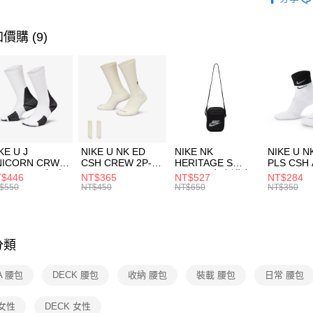
【關於「A
運動配件
台灣樂
AFTEE
便利好安
運動類型
運送方式
價購 (9)
１．簡單
２．便利
7-11取貨
３．安心
每筆NT$1
【「AFT
宅配
１．於結帳
付」結帳
每筆NT$1
２．訂單
３．收到繳
付款後門
KE U J
NIKE U NK ED
NIKE NK
NIKE U N
／ATM／
NICORN CRW
CSH CREW 2P-
HERITAGE S
PLS CSH 
每筆NT$1
※ 請注意
R -160 男女 中
144 EMBRDY 男
SMIT 男女 側背包
144 DBL
$446
NT$365
NT$527
NT$284
絡購買商品
襪 FZ3393100
女 短統襪
BA5871010
襪 DH405
$550
NT$450
NT$650
NT$350
先享後付
FZ3073133
※ 交易是
是否繳費成
付客戶支
分類
【注意事
１．透過由
A 腰包
DECK 腰包
收納 腰包
裝載 腰包
日常 腰包
交易，需
求債權轉
２．關於
女性
DECK 女性