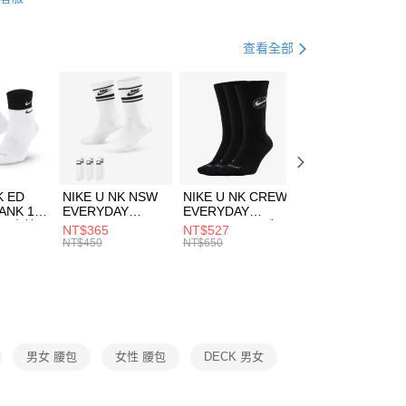
FTEE先享後付」】
包袋
腰包
天信用卡公司
先享後付是「在收到商品之後才付款」的支付方式。 讓您購物簡單
心！
休閒戶外
配件
查看全部
：不需註冊會員、不需綁卡、不需儲值。
：只要手機號碼，簡訊認證，即可結帳。
(快速到店)
：先確認商品／服務後，再付款。
00，滿NT$1,500(含以上)免運費
EE先享後付」結帳流程】
方式選擇「AFTEE先享後付」後，將跳轉至「AFTEE先享後
頁面，進行簡訊認證並確認金額後，即可完成結帳。
00，滿NT$1,500(含以上)免運費
成立數日內，您將收到繳費通知簡訊。
費通知簡訊後14天內，點擊此簡訊中的連結，可透過四大超商
市自取
K ED
NIKE U NK NSW
NIKE U NK CREW
NIKE U NK
網路銀行／等多元方式進行付款，方視為交易完成。
ANK 1P
EVERYDAY
EVERYDAY
EVERYDAY LTW
00，滿NT$1,500(含以上)免運費
：結帳手續完成當下不需立刻繳費，但若您需要取消訂單，請聯
 男 中統
ESSENTIAL CR
BBALL 3PR 男女
ANKLE 3PR 男女
NT$365
NT$527
NT$365
的店家。未經商家同意取消之訂單仍視為有效，需透過AFTEE
8104
男女 短統襪
長統襪
踝襪 SX7677010
NT$450
NT$650
NT$450
繳納相關費用。
DX5089103
DA2123010
否成功請以「AFTEE先享後付 」之結帳頁面顯示為準，若有關於
功／繳費後需取消欲退款等相關疑問，請聯繫「AFTEE先享後
援中心」
https://netprotections.freshdesk.com/support/home
項】
恩沛科技股份有限公司提供之「AFTEE先享後付」服務完成之
男女 腰包
女性 腰包
DECK 男女
依本服務之必要範圍內提供個人資料，並將交易相關給付款項請
讓予恩沛科技股份有限公司。
個人資料處理事宜，請瀏覽以下網址：