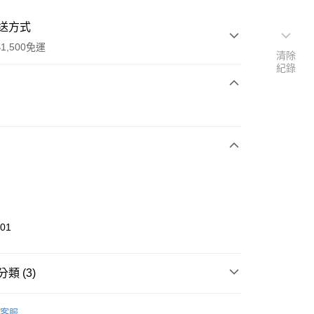
送方式
1,500免運
清除
紀錄
次付款
期付款
0 利率 每期
NT$226
21家銀行
庫商業銀行
第一商業銀行
業銀行
彰化商業銀行
業儲蓄銀行
台北富邦商業銀行
華商業銀行
兆豐國際商業銀行
801
小企業銀行
台中商業銀行
台灣）商業銀行
華泰商業銀行
業銀行
遠東國際商業銀行
類 (3)
業銀行
永豐商業銀行
享後付
業銀行
星展（台灣）商業銀行
UMA
配件
客服
際商業銀行
中國信託商業銀行