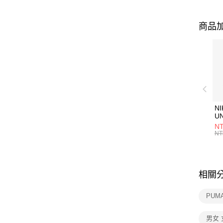
商品加
NI
U
1P
NT
統
NT
相關
PUM
男女 