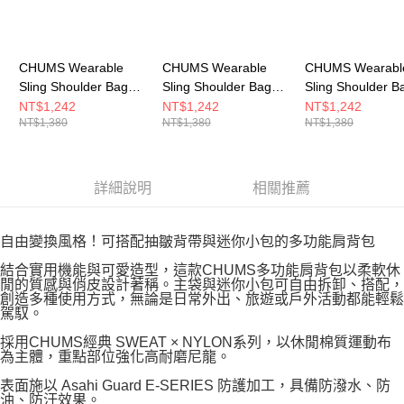
CHUMS Wearable
CHUMS Wearable
CHUMS Wearabl
Sling Shoulder Bag
Sling Shoulder Bag
Sling Shoulder B
Sweat Nylon 男女 肩
Sweat Nylon 男女 肩
Sweat Nylon兩
NT$1,242
NT$1,242
NT$1,242
NT$1,380
NT$1,380
NT$1,380
背包 深藍/米色
背包 黑/炭黑
肩背包 米灰/Ston
CH603880N016
CH603880K018
CH603880G113
詳細說明
相關推薦
自由變換風格！可搭配抽皺背帶與迷你小包的多功能肩背包
結合實用機能與可愛造型，這款CHUMS多功能肩背包以柔軟休
閒的質感與俏皮設計著稱。主袋與迷你小包可自由拆卸、搭配，
創造多種使用方式，無論是日常外出、旅遊或戶外活動都能輕鬆
駕馭。
採用CHUMS經典 SWEAT × NYLON系列，以休閒棉質運動布
為主體，重點部位強化高耐磨尼龍。
表面施以 Asahi Guard E-SERIES 防護加工，具備防潑水、防
油、防汙效果。