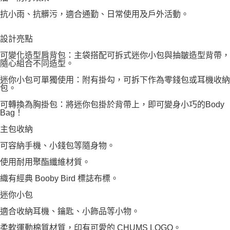
抗小雨、抗髒污，適合通勤、日常使用及戶外活動。
設計亮點
可變化造型肩背包：主袋搭配可拆式迷你小包與抽皺造型背帶，
隨心組合不同造型。
迷你小包可單獨使用：附有掛勾，可拆下作為零錢包或耳機收納
包。
可轉換為胸掛包：將迷你包掛於背帶上，即可變身小巧的Body
Bag！
主包收納
可容納手機、小錢包等隨身物。
使用耐用聚酯纖維材質。
織有經典 Booby Bird 標誌布標。
迷你小包
適合收納耳機、鑰匙、小飾品等小物。
柔軟運動棉質材質，印有可愛的 CHUMS LOGO。