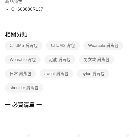
商品特色
付款後門市自取
３．收到繳費通知簡訊後14天內，點擊此簡訊中的連結，可透過四大超商／
CH603880R137
每筆NT$100，滿NT$1,500(含以上)免運費
ATM／網路銀行／等多元方式進行付款，方視為交易完成。
※ 請注意：結帳手續完成當下不需立刻繳費，但若您需要取消訂單，請聯絡
購買商品的店家。未經商家同意取消之訂單仍視為有效，需透過AFTEE先享
後付繳納相關費用。
※ 交易是否成功請以「AFTEE先享後付 」之結帳頁面顯示為準，若有關於
相關分類
是否繳費成功／繳費後需取消欲退款等相關疑問，請聯繫「AFTEE先享後付
客戶支援中心」
https://netprotections.freshdesk.com/support/home
CHUMS 肩背包
CHUMS 背包
Wearable 肩背包
【注意事項】
Wearable 背包
尼龍 肩背包
男女款 肩背包
１．透過由恩沛科技股份有限公司提供之「AFTEE先享後付」服務完成之交
易，需依本服務之必要範圍內提供個人資料，並將交易相關給付款項請求債
權轉讓予恩沛科技股份有限公司。
日常 肩背包
sweat 肩背包
nylon 肩背包
２．關於個人資料處理事宜，請瀏覽以下網址：
https://aftee.tw/terms/#terms3
shoulder 肩背包
３．未成年的使用者請事先徵得法定代理人或監護人之同意方可使用
「AFTEE先享後付」，若未經同意申辦者引起之損失，本公司不負相關責
任。
一 必買清單 一
４．使用「AFTEE先享後付」時，將依據個別帳號之用戶狀況，依本公司即
時審查核予不同之上限額度；若仍有額度不足之情形，本公司將視審查結果
請求用戶進行身份認證。
５．嚴禁一人註冊多個帳號或使用他人資訊註冊。若發現惡意使用之情形，
恩沛科技股份有限公司將有權停止該用戶之使用額度並採取法律行動。