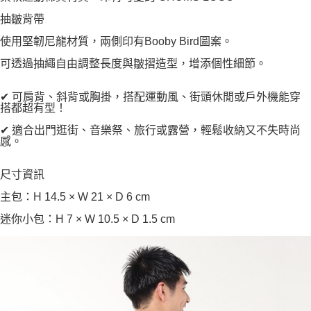
抽皺背帶
使用堅韌尼龍材質，兩側印有Booby Bird圖案。
可透過抽繩自由調整長度與皺摺造型，增添個性細節。
✔ 可肩背、斜背或胸掛，搭配運動風、街頭休閒或戶外機能穿
搭都超有型！
✔ 適合出門逛街、音樂祭、旅行或露營，輕鬆收納又不失時尚
感。
尺寸資訊
主包：H 14.5 × W 21 × D 6 cm
迷你小包：H 7 × W 10.5 × D 1.5 cm