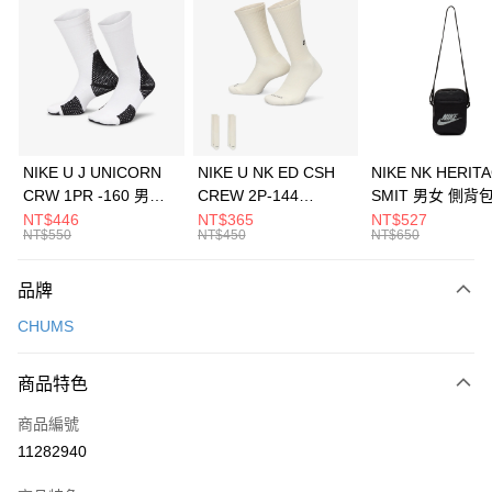
3 期 0 利率 每期
NT$460
21家銀行
合作金庫商業銀行
第一商業銀行
LINE Pay
華南商業銀行
彰化商業銀行
Apple Pay
上海商業儲蓄銀行
台北富邦商業銀行
國泰世華商業銀行
兆豐國際商業銀行
悠遊付
臺灣中小企業銀行
台中商業銀行
NIKE U J UNICORN
NIKE U NK ED CSH
NIKE NK HERIT
匯豐（台灣）商業銀行
華泰商業銀行
CRW 1PR -160 男女
CREW 2P-144
SMIT 男女 側背
全盈+PAY
聯邦商業銀行
遠東國際商業銀行
中統襪 FZ3393100
EMBRDY 男女 短統襪
BA5871010
NT$446
NT$365
NT$527
元大商業銀行
永豐商業銀行
NT$550
NT$450
NT$650
AFTEE先享後付
FZ3073133
玉山商業銀行
星展（台灣）商業銀行
相關說明
台新國際商業銀行
中國信託商業銀行
品牌
【關於「AFTEE先享後付」】
台灣樂天信用卡公司
AFTEE先享後付是「在收到商品之後才付款」的支付方式。 讓您購物簡單
運送方式
CHUMS
便利好安心！
１．簡單：不需註冊會員、不需綁卡、不需儲值。
7-11取貨(快速到店)
２．便利：只要手機號碼，簡訊認證，即可結帳。
商品特色
每筆NT$100，滿NT$1,500(含以上)免運費
３．安心：先確認商品／服務後，再付款。
商品編號
宅配
【「AFTEE先享後付」結帳流程】
１．於結帳方式選擇「AFTEE先享後付」後，將跳轉至「AFTEE先享後付」
11282940
每筆NT$100，滿NT$1,500(含以上)免運費
結帳頁面，進行簡訊認證並確認金額後，即可完成結帳。
２．訂單成立數日內，您將收到繳費通知簡訊。