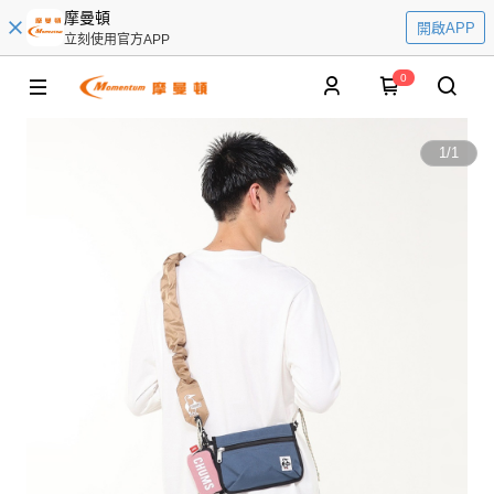
摩曼頓
開啟APP
立刻使用官方APP
0
1
/
1