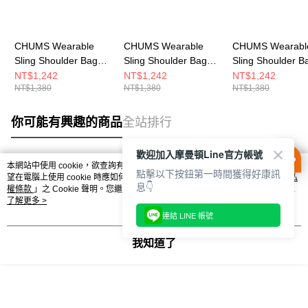
CHUMS Wearable
CHUMS Wearable
CHUMS Wearabl
Sling Shoulder Bag
Sling Shoulder Bag
Sling Shoulder B
Sweat Nylon 男女 肩
Sweat Nylon 男女 肩
Sweat Nylon兩
NT$1,242
NT$1,242
NT$1,242
NT$1,380
NT$1,380
NT$1,380
背包 深藍/米色
背包 黑/炭黑
肩背包 米灰/Ston
CH603880N016
CH603880K018
CH603880G113
你可能有興趣的商品
全站排行
歡迎加入摩曼頓Line官方帳號
本網站中使用 cookie，欲查詢有關本網站使用 cookie 方式之詳情，及若您不希
點擊以下按鈕第一時間獲得好康訊
熱門標籤
望在電腦上使用 cookie 時應如何變更電腦的 cookie 設定，請參閱本網站「
隱私
息👇
權條款
」之 Cookie 聲明。您繼續使用本網站即表示您同意本公司得按本網站使
用條款之 Cookie 聲明使用 cookie。
了解更多 >
連結 LINE 帳號
我知道了