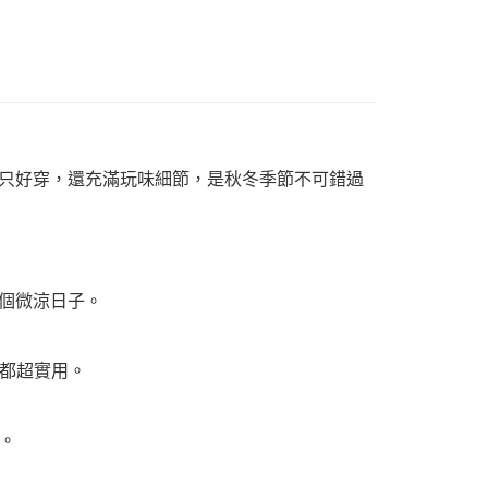
套不只好穿，還充滿玩味細節，是秋冬季節不可錯過
一個微涼日子。
都超實用。
。