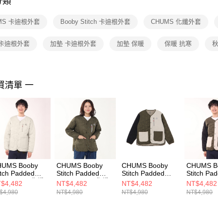
分類
【注意事
１．透過由
MS 卡迪根外套
Booby Stitch 卡迪根外套
CHUMS 化纖外套
交易，需
求債權轉
２．關於
 卡迪根外套
加墊 卡迪根外套
加墊 保暖
保暖 抗寒
秋
https://aft
３．未成
「AFTE
任。
買清單 一
４．使用「
即時審查
結果請求
５．嚴禁
形，恩沛
動。
HUMS Booby
CHUMS Booby
CHUMS Booby
CHUMS B
itch Padded
Stitch Padded
Stitch Padded
Stitch Pa
rdigan 男 化纖
Cardigan 男 化纖
Cardigan Geige
Cardigan 
$4,482
NT$4,482
NT$4,482
NT$4,482
套 米灰色
外套 橄欖綠
女 化纖外套 Crazy
男 化纖外套
$4,980
NT$4,980
NT$4,980
NT$4,980
H041469G057
CH041469M032
CH141469C112
CH04146