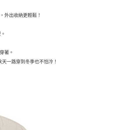
，外出收納更輕鬆！
型。
穿著。
從秋天一路穿到冬季也不怕冷！