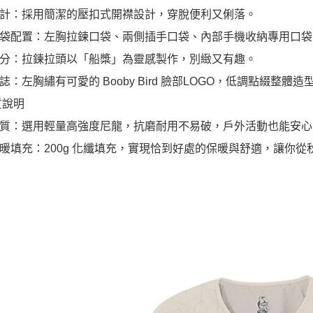
計：採用簡潔的壓扣式開襟設計，穿脫便利又俐落。
袋配置：左胸拉鍊口袋、兩側插手口袋、內部手機收納專用口袋
分：拉鍊拉頭以「船槳」為靈感製作，別緻又有趣。
誌：左胸繡有可愛的 Booby Bird 臉部LOGO，低調點綴整體造
質說明
質：選用輕量高強度尼龍，抗磨耐用不易破，戶外活動也能安心
暖填充：200g 化纖填充，實現恰到好處的保暖與舒適，讓你