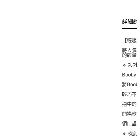
詳細
【輕暖登
將人氣
的輕量
🔹 設
Booby
將Bo
輕巧不
適中的
開襟款
領口設
🔸 機