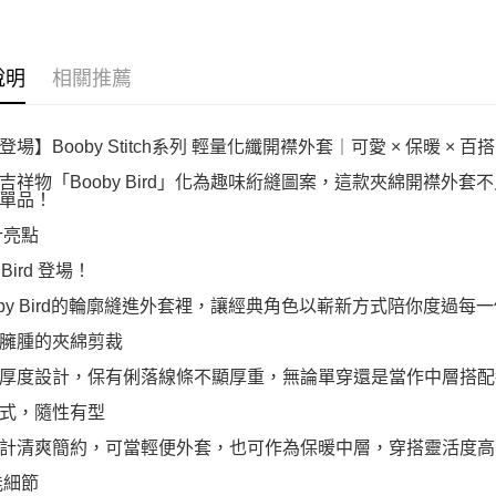
說明
相關推薦
場】Booby Stitch系列 輕量化纖開襟外套｜可愛 × 保暖 × 百搭
吉祥物「Booby Bird」化為趣味絎縫圖案，這款夾綿開襟外
單品！
計亮點
 Bird 登場！
oby Bird的輪廓縫進外套裡，讓經典角色以嶄新方式陪你度過每
臃腫的夾綿剪裁
厚度設計，保有俐落線條不顯厚重，無論單穿還是當作中層搭配
式，隨性有型
計清爽簡約，可當輕便外套，也可作為保暖中層，穿搭靈活度高
能細節