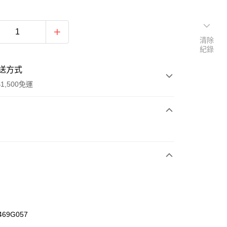
清除
紀錄
送方式
1,500免運
次付款
期付款
0 利率 每期
NT$1,660
21家銀行
庫商業銀行
第一商業銀行
業銀行
彰化商業銀行
業儲蓄銀行
台北富邦商業銀行
華商業銀行
兆豐國際商業銀行
469G057
小企業銀行
台中商業銀行