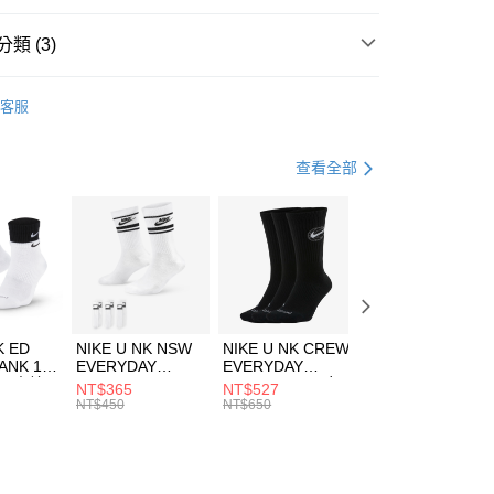
台灣）商業銀行
華泰商業銀行
業銀行
遠東國際商業銀行
類 (3)
業銀行
永豐商業銀行
享後付
業銀行
星展（台灣）商業銀行
HUMS
服飾
客服
際商業銀行
中國信託商業銀行
FTEE先享後付」】
外套
羽絨/化纖外套
天信用卡公司
先享後付是「在收到商品之後才付款」的支付方式。 讓您購物簡單
心！
休閒戶外
服飾
查看全部
：不需註冊會員、不需綁卡、不需儲值。
：只要手機號碼，簡訊認證，即可結帳。
(快速到店)
：先確認商品／服務後，再付款。
00，滿NT$1,500(含以上)免運費
EE先享後付」結帳流程】
方式選擇「AFTEE先享後付」後，將跳轉至「AFTEE先享後
頁面，進行簡訊認證並確認金額後，即可完成結帳。
00，滿NT$1,500(含以上)免運費
成立數日內，您將收到繳費通知簡訊。
費通知簡訊後14天內，點擊此簡訊中的連結，可透過四大超商
市自取
K ED
NIKE U NK NSW
NIKE U NK CREW
NIKE U NK
網路銀行／等多元方式進行付款，方視為交易完成。
ANK 1P
EVERYDAY
EVERYDAY
EVERYDAY LTW
00，滿NT$1,500(含以上)免運費
：結帳手續完成當下不需立刻繳費，但若您需要取消訂單，請聯
 男 中統
ESSENTIAL CR
BBALL 3PR 男女
ANKLE 3PR 男女
NT$365
NT$527
NT$365
的店家。未經商家同意取消之訂單仍視為有效，需透過AFTEE
8104
男女 短統襪
長統襪
踝襪 SX7677010
NT$450
NT$650
NT$450
繳納相關費用。
DX5089103
DA2123010
否成功請以「AFTEE先享後付 」之結帳頁面顯示為準，若有關於
功／繳費後需取消欲退款等相關疑問，請聯繫「AFTEE先享後
援中心」
https://netprotections.freshdesk.com/support/home