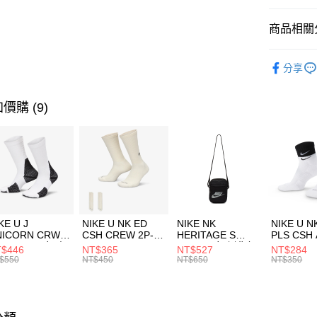
匯豐（
全盈+PAY
聯邦商
商品相關分
元大商
AFTEE先
玉山商
品牌
C
相關說明
分享
台新國
【關於「A
女性商品
台灣樂
AFTEE
便利好安
運動類型
運送方式
價購 (9)
１．簡單
２．便利
7-11取貨
３．安心
每筆NT$1
【「AFT
宅配
１．於結帳
付」結帳
每筆NT$1
２．訂單
３．收到繳
付款後門
KE U J
NIKE U NK ED
NIKE NK
NIKE U N
／ATM／
NICORN CRW
CSH CREW 2P-
HERITAGE S
PLS CSH 
每筆NT$1
※ 請注意
R -160 男女 中
144 EMBRDY 男
SMIT 男女 側背包
144 DBL
$446
NT$365
NT$527
NT$284
絡購買商品
襪 FZ3393100
女 短統襪
BA5871010
襪 DH405
$550
NT$450
NT$650
NT$350
先享後付
FZ3073133
※ 交易是
是否繳費成
付客戶支