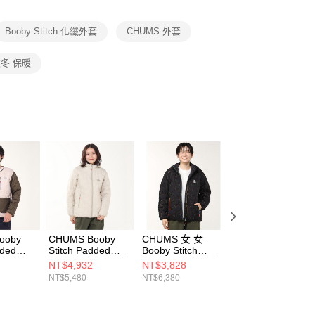
項】
恩沛科技股份有限公司提供之「AFTEE先享後付」服務完成之
Booby Stitch 化纖外套
CHUMS 外套
依本服務之必要範圍內提供個人資料，並將交易相關給付款項請
讓予恩沛科技股份有限公司。
個人資料處理事宜，請瀏覽以下網址：
冬 保暖
ee.tw/terms/#terms3
年的使用者請事先徵得法定代理人或監護人之同意方可使用
E先享後付」，若未經同意申辦者引起之損失，本公司不負相關責
AFTEE先享後付」時，將依據個別帳號之用戶狀況，依本公司
核予不同之上限額度；若仍有額度不足之情形，本公司將視審查
用戶進行身份認證。
一人註冊多個帳號或使用他人資訊註冊。若發現惡意使用之情
科技股份有限公司將有權停止該用戶之使用額度並採取法律行
ooby
CHUMS Booby
CHUMS 女 女
CHUMS Booby
dded
Stitch Padded
Booby Stitch
Stitch Padded
Geige
Parka 男 化纖外套
Padded Hoodie化
Neck Warmer 男
NT$4,932
NT$3,828
NT$1,152
 Crazy
米灰色
纖外套
女 圍脖 米灰色
NT$5,480
NT$6,380
NT$1,280
9C112
CH041468G057
CH141443K042
CH091349G057