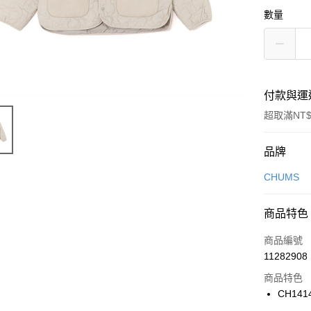
數量
付款與運
超取滿NT$
付款方式
品牌
信用卡一
CHUMS
信用卡分
商品特色
3 期 
商品編號
合作金
LINE Pay
11282908
華南商
Apple Pay
上海商
商品特色
國泰世
CH141
悠遊付
臺灣中