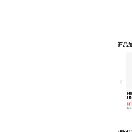
商品加
NI
U
1P
NT
統
NT