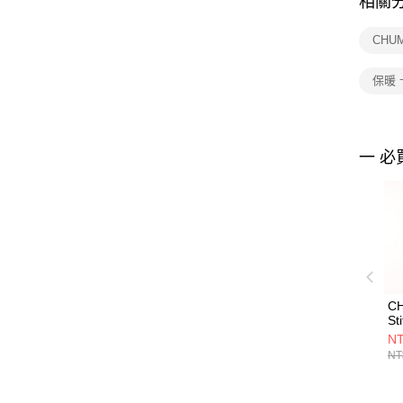
相關
CHU
保暖
一 必
C
St
Ca
NT
外
NT
C