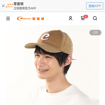
摩曼頓
開啟APP
立刻使用官方APP
0
1
/
5