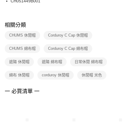
CH051449B001
每筆NT$100，滿NT$1,500(含以上)免運費
ATM／網路銀行／等多元方式進行付款，方視為交易完成。
※ 請注意：結帳手續完成當下不需立刻繳費，但若您需要取消訂單，請聯絡
購買商品的店家。未經商家同意取消之訂單仍視為有效，需透過AFTEE先享
後付繳納相關費用。
※ 交易是否成功請以「AFTEE先享後付 」之結帳頁面顯示為準，若有關於
相關分類
是否繳費成功／繳費後需取消欲退款等相關疑問，請聯繫「AFTEE先享後付
客戶支援中心」
https://netprotections.freshdesk.com/support/home
CHUMS 休閒帽
Corduroy C Cap 休閒帽
【注意事項】
CHUMS 綿布帽
Corduroy C Cap 綿布帽
１．透過由恩沛科技股份有限公司提供之「AFTEE先享後付」服務完成之交
易，需依本服務之必要範圍內提供個人資料，並將交易相關給付款項請求債
權轉讓予恩沛科技股份有限公司。
遮陽 休閒帽
遮陽 綿布帽
日常休閒 綿布帽
２．關於個人資料處理事宜，請瀏覽以下網址：
https://aftee.tw/terms/#terms3
綿布 休閒帽
corduroy 休閒帽
休閒帽 米色
３．未成年的使用者請事先徵得法定代理人或監護人之同意方可使用
「AFTEE先享後付」，若未經同意申辦者引起之損失，本公司不負相關責
任。
一 必買清單 一
４．使用「AFTEE先享後付」時，將依據個別帳號之用戶狀況，依本公司即
時審查核予不同之上限額度；若仍有額度不足之情形，本公司將視審查結果
請求用戶進行身份認證。
５．嚴禁一人註冊多個帳號或使用他人資訊註冊。若發現惡意使用之情形，
恩沛科技股份有限公司將有權停止該用戶之使用額度並採取法律行動。