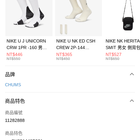
3 期 0 利率 每期
NT$426
21家銀行
合作金庫商業銀行
第一商業銀行
LINE Pay
華南商業銀行
彰化商業銀行
Apple Pay
上海商業儲蓄銀行
台北富邦商業銀行
國泰世華商業銀行
兆豐國際商業銀行
悠遊付
臺灣中小企業銀行
台中商業銀行
NIKE U J UNICORN
NIKE U NK ED CSH
NIKE NK HERIT
匯豐（台灣）商業銀行
華泰商業銀行
CRW 1PR -160 男女
CREW 2P-144
SMIT 男女 側背
全盈+PAY
聯邦商業銀行
遠東國際商業銀行
中統襪 FZ3393100
EMBRDY 男女 短統襪
BA5871010
NT$446
NT$365
NT$527
元大商業銀行
永豐商業銀行
NT$550
NT$450
NT$650
AFTEE先享後付
FZ3073133
玉山商業銀行
星展（台灣）商業銀行
相關說明
台新國際商業銀行
中國信託商業銀行
品牌
【關於「AFTEE先享後付」】
台灣樂天信用卡公司
AFTEE先享後付是「在收到商品之後才付款」的支付方式。 讓您購物簡單
運送方式
CHUMS
便利好安心！
１．簡單：不需註冊會員、不需綁卡、不需儲值。
7-11取貨(快速到店)
２．便利：只要手機號碼，簡訊認證，即可結帳。
商品特色
每筆NT$100，滿NT$1,500(含以上)免運費
３．安心：先確認商品／服務後，再付款。
商品編號
宅配
【「AFTEE先享後付」結帳流程】
１．於結帳方式選擇「AFTEE先享後付」後，將跳轉至「AFTEE先享後付」
11282888
每筆NT$100，滿NT$1,500(含以上)免運費
結帳頁面，進行簡訊認證並確認金額後，即可完成結帳。
２．訂單成立數日內，您將收到繳費通知簡訊。
商品特色
付款後門市自取
３．收到繳費通知簡訊後14天內，點擊此簡訊中的連結，可透過四大超商／