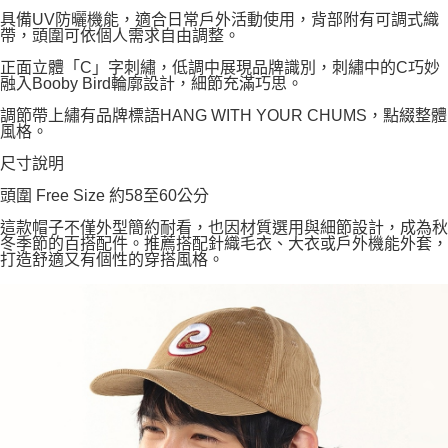
具備UV防曬機能，適合日常戶外活動使用，背部附有可調式織
帶，頭圍可依個人需求自由調整。
正面立體「C」字刺繡，低調中展現品牌識別，刺繡中的C巧妙
融入Booby Bird輪廓設計，細節充滿巧思。
調節帶上繡有品牌標語HANG WITH YOUR CHUMS，點綴整體
風格。
尺寸說明
頭圍 Free Size 約58至60公分
這款帽子不僅外型簡約耐看，也因材質選用與細節設計，成為秋
冬季節的百搭配件。推薦搭配針織毛衣、大衣或戶外機能外套，
打造舒適又有個性的穿搭風格。