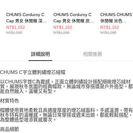
CHUMS Corduroy C
CHUMS Corduroy C
CHUMS CHUMS 
Cap 男女 休閒帽 深藍
Cap 男女 休閒帽 炭黑
休閒帽 米色
CH051449N001
色 CH051449G004
CH051464B001
NT$1,152
NT$1,152
NT$1,152
NT$1,280
NT$1,280
NT$1,280
詳細說明
相關推薦
CHUMS C字立體刺繡燈芯絨帽
以CHUMS字首C為靈感，正面立體刺繡設計搭配細緻燈芯絨材
質，展現秋冬氛圍的經典帽款。無論城市穿搭還是戶外造型，都
能自然融入，溫暖又有型。
材質特色
帽體使用質地柔軟且具適度厚度的燈芯絨面料，手感溫潤，帶有
秋冬特有的溫暖感。無論日常穿搭或週末出遊，都能輕鬆搭配，
為整體造型增添質感層次。
商品細節