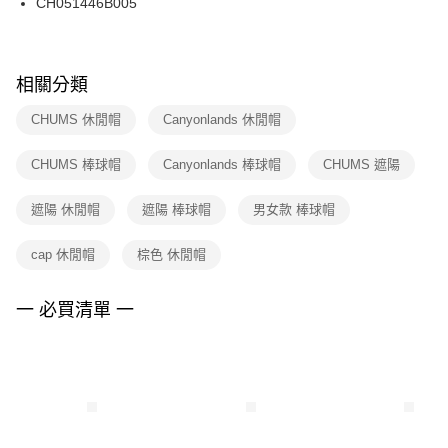
CH051446B005
每筆NT$100，滿NT$1,500(含以上)免運費
ATM／網路銀行／等多元方式進行付款，方視為交易完成。
※ 請注意：結帳手續完成當下不需立刻繳費，但若您需要取消訂單，請聯絡
購買商品的店家。未經商家同意取消之訂單仍視為有效，需透過AFTEE先享
後付繳納相關費用。
※ 交易是否成功請以「AFTEE先享後付 」之結帳頁面顯示為準，若有關於
相關分類
是否繳費成功／繳費後需取消欲退款等相關疑問，請聯繫「AFTEE先享後付
客戶支援中心」
https://netprotections.freshdesk.com/support/home
CHUMS 休閒帽
Canyonlands 休閒帽
【注意事項】
CHUMS 棒球帽
Canyonlands 棒球帽
CHUMS 遮陽
１．透過由恩沛科技股份有限公司提供之「AFTEE先享後付」服務完成之交
易，需依本服務之必要範圍內提供個人資料，並將交易相關給付款項請求債
權轉讓予恩沛科技股份有限公司。
遮陽 休閒帽
遮陽 棒球帽
男女款 棒球帽
２．關於個人資料處理事宜，請瀏覽以下網址：
https://aftee.tw/terms/#terms3
cap 休閒帽
棕色 休閒帽
３．未成年的使用者請事先徵得法定代理人或監護人之同意方可使用
「AFTEE先享後付」，若未經同意申辦者引起之損失，本公司不負相關責
任。
一 必買清單 一
４．使用「AFTEE先享後付」時，將依據個別帳號之用戶狀況，依本公司即
時審查核予不同之上限額度；若仍有額度不足之情形，本公司將視審查結果
請求用戶進行身份認證。
５．嚴禁一人註冊多個帳號或使用他人資訊註冊。若發現惡意使用之情形，
恩沛科技股份有限公司將有權停止該用戶之使用額度並採取法律行動。