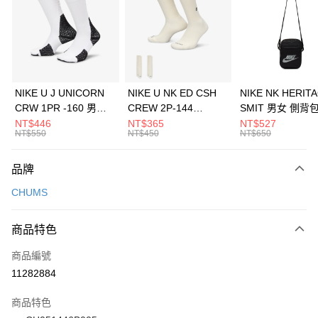
3 期 0 利率 每期
NT$426
21家銀行
合作金庫商業銀行
第一商業銀行
LINE Pay
華南商業銀行
彰化商業銀行
Apple Pay
上海商業儲蓄銀行
台北富邦商業銀行
國泰世華商業銀行
兆豐國際商業銀行
悠遊付
臺灣中小企業銀行
台中商業銀行
NIKE U J UNICORN
NIKE U NK ED CSH
NIKE NK HERIT
匯豐（台灣）商業銀行
華泰商業銀行
CRW 1PR -160 男女
CREW 2P-144
SMIT 男女 側背
全盈+PAY
聯邦商業銀行
遠東國際商業銀行
中統襪 FZ3393100
EMBRDY 男女 短統襪
BA5871010
NT$446
NT$365
NT$527
元大商業銀行
永豐商業銀行
NT$550
NT$450
NT$650
AFTEE先享後付
FZ3073133
玉山商業銀行
星展（台灣）商業銀行
相關說明
台新國際商業銀行
中國信託商業銀行
品牌
【關於「AFTEE先享後付」】
台灣樂天信用卡公司
AFTEE先享後付是「在收到商品之後才付款」的支付方式。 讓您購物簡單
運送方式
CHUMS
便利好安心！
１．簡單：不需註冊會員、不需綁卡、不需儲值。
7-11取貨(快速到店)
２．便利：只要手機號碼，簡訊認證，即可結帳。
商品特色
每筆NT$100，滿NT$1,500(含以上)免運費
３．安心：先確認商品／服務後，再付款。
商品編號
宅配
【「AFTEE先享後付」結帳流程】
１．於結帳方式選擇「AFTEE先享後付」後，將跳轉至「AFTEE先享後付」
11282884
每筆NT$100，滿NT$1,500(含以上)免運費
結帳頁面，進行簡訊認證並確認金額後，即可完成結帳。
２．訂單成立數日內，您將收到繳費通知簡訊。
商品特色
付款後門市自取
３．收到繳費通知簡訊後14天內，點擊此簡訊中的連結，可透過四大超商／