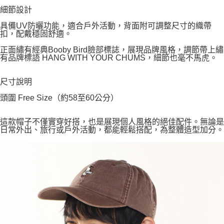
細節設計
具備UV防曬功能，適合戶外活動，背面附可調整尺寸的織帶
扣，配戴穩固舒適。
正面繡有經典Booby Bird臉部標誌，展現品牌風格，調節帶上繡
有品牌標語 HANG WITH YOUR CHUMS，細節也毫不馬虎。
尺寸說明
頭圍 Free Size（約58至60公分）
這款帽子不僅實穿好搭，也是展現個人風格的絕佳配件。無論是
日常外出、旅行或戶外活動，都能輕鬆搭配，為整體造型加分。