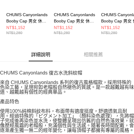
CHUMS Canyonlands
CHUMS Canyonlands
CHUMS Canyonl
Booby Cap 男女 休閒
Booby Cap 男女 休閒
Booby Cap 男女
帽 灰色
帽 深藍
帽 炭黑色
NT$1,152
NT$1,152
NT$1,152
NT$1,280
NT$1,280
NT$1,280
CH051446G001
CH051446N001
CH051446G004
詳細說明
相關推薦
CHUMS Canyonlands 復古水洗斜紋帽
來自 CHUMS Canyonlands 系列的復古風格帽款，採用特殊的
色染工藝，呈現宛如老帽般自然褪色的質感。是一款越戴越有味
道、越戴越有個性的經典單品。
產品特色
使用100%純棉斜紋布料，布面帶有適度挺度，舒適透氣且耐
用。經過特殊的「ピグメント加工」（顏料染色處理），先將帽
子完成後再染色並水洗，使整體呈現出仿舊的自然色落效果，就
像歷經風霜的老帽般，充滿個性與生活感。隨著長時間配戴，會
逐漸產生獨一無二的經年變化，讓每頂帽子都擁有專屬的風格。