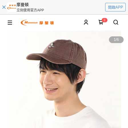
摩曼頓
開啟APP
立刻使用官方APP
0
1
/
6