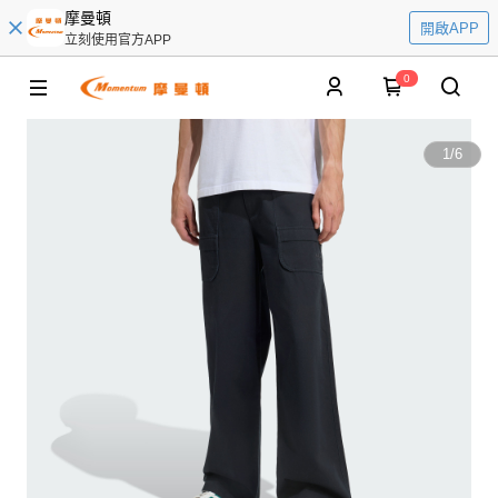
摩曼頓
開啟APP
立刻使用官方APP
0
1
/
6