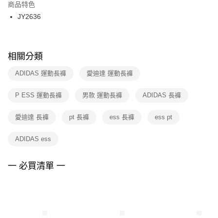
２．訂單成立數日內，您將收到繳費通知簡訊。
商品特色
付款後門市自取
３．收到繳費通知簡訊後14天內，點擊此簡訊中的連結，可透過四大超商／
JY2636
每筆NT$100，滿NT$1,500(含以上)免運費
ATM／網路銀行／等多元方式進行付款，方視為交易完成。
※ 請注意：結帳手續完成當下不需立刻繳費，但若您需要取消訂單，請聯絡
購買商品的店家。未經商家同意取消之訂單仍視為有效，需透過AFTEE先享
後付繳納相關費用。
※ 交易是否成功請以「AFTEE先享後付 」之結帳頁面顯示為準，若有關於
相關分類
是否繳費成功／繳費後需取消欲退款等相關疑問，請聯繫「AFTEE先享後付
客戶支援中心」
https://netprotections.freshdesk.com/support/home
ADIDAS 運動長褲
愛迪達 運動長褲
【注意事項】
P ESS 運動長褲
男款 運動長褲
ADIDAS 長褲
１．透過由恩沛科技股份有限公司提供之「AFTEE先享後付」服務完成之交
易，需依本服務之必要範圍內提供個人資料，並將交易相關給付款項請求債
權轉讓予恩沛科技股份有限公司。
愛迪達 長褲
pt 長褲
ess 長褲
ess pt
２．關於個人資料處理事宜，請瀏覽以下網址：
https://aftee.tw/terms/#terms3
ADIDAS ess
３．未成年的使用者請事先徵得法定代理人或監護人之同意方可使用
「AFTEE先享後付」，若未經同意申辦者引起之損失，本公司不負相關責
任。
一 必買清單 一
４．使用「AFTEE先享後付」時，將依據個別帳號之用戶狀況，依本公司即
時審查核予不同之上限額度；若仍有額度不足之情形，本公司將視審查結果
請求用戶進行身份認證。
５．嚴禁一人註冊多個帳號或使用他人資訊註冊。若發現惡意使用之情形，
恩沛科技股份有限公司將有權停止該用戶之使用額度並採取法律行動。