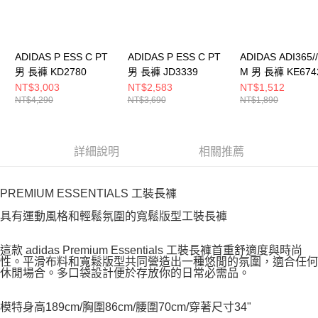
ADIDAS P ESS C PT
ADIDAS P ESS C PT
ADIDAS ADI365//
男 長褲 KD2780
男 長褲 JD3339
M 男 長褲 KE674
NT$3,003
NT$2,583
NT$1,512
NT$4,290
NT$3,690
NT$1,890
詳細說明
相關推薦
PREMIUM ESSENTIALS 工裝長褲
具有運動風格和輕鬆氛圍的寬鬆版型工裝長褲
這款 adidas Premium Essentials 工裝長褲首重舒適度與時尚
性。平滑布料和寬鬆版型共同營造出一種悠閒的氛圍，適合任何
休閒場合。多口袋設計便於存放你的日常必需品。
模特身高189cm/胸圍86cm/腰圍70cm/穿著尺寸34"