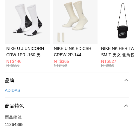
信用卡分期付款
3 期 0 利率 每期
NT$1,230
21家銀行
合作金庫商業銀行
第一商業銀行
LINE Pay
華南商業銀行
彰化商業銀行
Apple Pay
上海商業儲蓄銀行
台北富邦商業銀行
國泰世華商業銀行
兆豐國際商業銀行
悠遊付
臺灣中小企業銀行
台中商業銀行
NIKE U J UNICORN
NIKE U NK ED CSH
NIKE NK HERIT
匯豐（台灣）商業銀行
華泰商業銀行
CRW 1PR -160 男女
CREW 2P-144
SMIT 男女 側背
全盈+PAY
聯邦商業銀行
遠東國際商業銀行
中統襪 FZ3393100
EMBRDY 男女 短統襪
BA5871010
NT$446
NT$365
NT$527
元大商業銀行
永豐商業銀行
NT$550
NT$450
NT$650
AFTEE先享後付
FZ3073133
玉山商業銀行
星展（台灣）商業銀行
相關說明
台新國際商業銀行
中國信託商業銀行
品牌
【關於「AFTEE先享後付」】
台灣樂天信用卡公司
AFTEE先享後付是「在收到商品之後才付款」的支付方式。 讓您購物簡單
運送方式
ADIDAS
便利好安心！
１．簡單：不需註冊會員、不需綁卡、不需儲值。
7-11取貨(快速到店)
２．便利：只要手機號碼，簡訊認證，即可結帳。
商品特色
每筆NT$100，滿NT$1,500(含以上)免運費
３．安心：先確認商品／服務後，再付款。
商品編號
宅配
【「AFTEE先享後付」結帳流程】
１．於結帳方式選擇「AFTEE先享後付」後，將跳轉至「AFTEE先享後付」
11264388
每筆NT$100，滿NT$1,500(含以上)免運費
結帳頁面，進行簡訊認證並確認金額後，即可完成結帳。