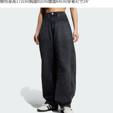
模特身高172cm/胸圍82cm/腰圍64cm/穿著尺寸24"