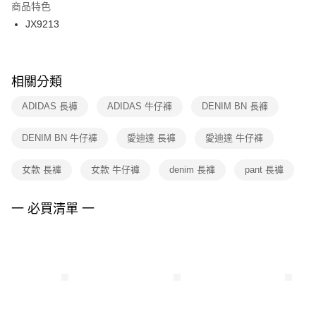
２．訂單成立數日內，您將收到繳費通知簡訊。
商品特色
付款後門市自取
３．收到繳費通知簡訊後14天內，點擊此簡訊中的連結，可透過四大超商／
JX9213
每筆NT$100，滿NT$1,500(含以上)免運費
ATM／網路銀行／等多元方式進行付款，方視為交易完成。
※ 請注意：結帳手續完成當下不需立刻繳費，但若您需要取消訂單，請聯絡
購買商品的店家。未經商家同意取消之訂單仍視為有效，需透過AFTEE先享
後付繳納相關費用。
※ 交易是否成功請以「AFTEE先享後付 」之結帳頁面顯示為準，若有關於
相關分類
是否繳費成功／繳費後需取消欲退款等相關疑問，請聯繫「AFTEE先享後付
客戶支援中心」
https://netprotections.freshdesk.com/support/home
ADIDAS 長褲
ADIDAS 牛仔褲
DENIM BN 長褲
【注意事項】
DENIM BN 牛仔褲
愛迪達 長褲
愛迪達 牛仔褲
１．透過由恩沛科技股份有限公司提供之「AFTEE先享後付」服務完成之交
易，需依本服務之必要範圍內提供個人資料，並將交易相關給付款項請求債
權轉讓予恩沛科技股份有限公司。
女款 長褲
女款 牛仔褲
denim 長褲
pant 長褲
２．關於個人資料處理事宜，請瀏覽以下網址：
https://aftee.tw/terms/#terms3
３．未成年的使用者請事先徵得法定代理人或監護人之同意方可使用
一 必買清單 一
「AFTEE先享後付」，若未經同意申辦者引起之損失，本公司不負相關責
任。
４．使用「AFTEE先享後付」時，將依據個別帳號之用戶狀況，依本公司即
時審查核予不同之上限額度；若仍有額度不足之情形，本公司將視審查結果
請求用戶進行身份認證。
５．嚴禁一人註冊多個帳號或使用他人資訊註冊。若發現惡意使用之情形，
恩沛科技股份有限公司將有權停止該用戶之使用額度並採取法律行動。