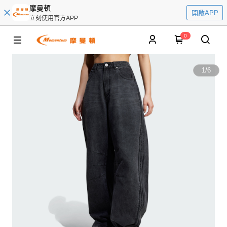
摩曼頓
開啟APP
立刻使用官方APP
0
1
/
6