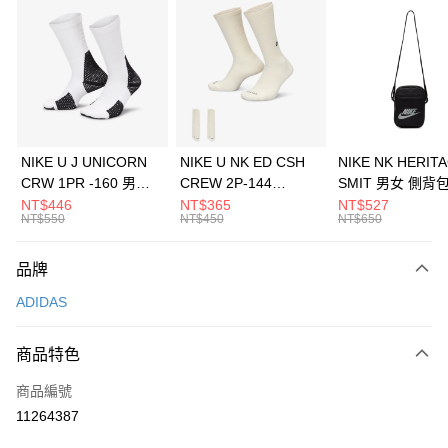
信用卡分期付款
3 期 0 利率 每期
NT$1,430
21家銀行
合作金庫商業銀行
第一商業銀行
LINE Pay
華南商業銀行
彰化商業銀行
Apple Pay
上海商業儲蓄銀行
台北富邦商業銀行
國泰世華商業銀行
兆豐國際商業銀行
悠遊付
臺灣中小企業銀行
台中商業銀行
NIKE U J UNICORN
NIKE U NK ED CSH
NIKE NK HERIT
匯豐（台灣）商業銀行
華泰商業銀行
CRW 1PR -160 男女
CREW 2P-144
SMIT 男女 側背
全盈+PAY
聯邦商業銀行
遠東國際商業銀行
中統襪 FZ3393100
EMBRDY 男女 短統襪
BA5871010
NT$446
NT$365
NT$527
元大商業銀行
永豐商業銀行
NT$550
NT$450
NT$650
AFTEE先享後付
FZ3073133
玉山商業銀行
星展（台灣）商業銀行
相關說明
台新國際商業銀行
中國信託商業銀行
品牌
【關於「AFTEE先享後付」】
台灣樂天信用卡公司
AFTEE先享後付是「在收到商品之後才付款」的支付方式。 讓您購物簡單
運送方式
ADIDAS
便利好安心！
１．簡單：不需註冊會員、不需綁卡、不需儲值。
7-11取貨(快速到店)
２．便利：只要手機號碼，簡訊認證，即可結帳。
商品特色
每筆NT$100，滿NT$1,500(含以上)免運費
３．安心：先確認商品／服務後，再付款。
商品編號
宅配
【「AFTEE先享後付」結帳流程】
１．於結帳方式選擇「AFTEE先享後付」後，將跳轉至「AFTEE先享後付」
11264387
每筆NT$100，滿NT$1,500(含以上)免運費
結帳頁面，進行簡訊認證並確認金額後，即可完成結帳。