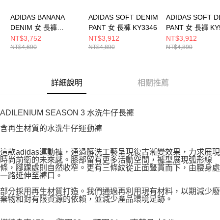
ADIDAS BANANA
ADIDAS SOFT DENIM
ADIDAS SOFT D
DENIM 女 長褲
PANT 女 長褲 KY3346
PANT 女 長褲 KY
KY5188
NT$3,752
NT$3,912
NT$3,912
NT$4,690
NT$4,890
NT$4,890
詳細說明
相關推薦
ADILENIUM SEASON 3 水洗牛仔長褲
含再生材質的水洗牛仔運動褲
這款adidas運動褲，通過髒洗工藝呈現復古漸變效果，力求展現
時尚前衛的未來感。膝部留有更多活動空間，褲型展現弧形線
條，腳踝處則自然收窄。更有三條紋從正面豎貫而下，由腰身處
一路延伸至褲口。
部分採用再生材質打造。我們通過再利用現有材料，以期減少廢
棄物和對有限資源的依賴，並減少產品環境足跡。