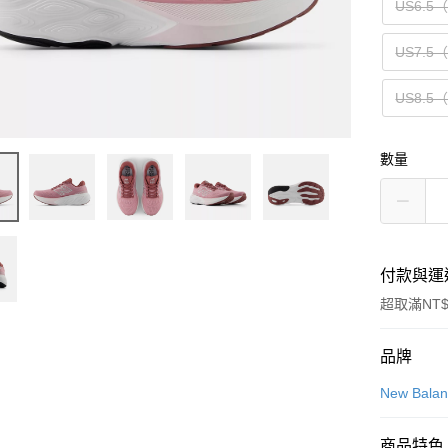
US6.5
US7.5
US8.5
數量
付款與運
超取滿NT$
付款方式
品牌
信用卡一
New Bala
信用卡分
商品特色