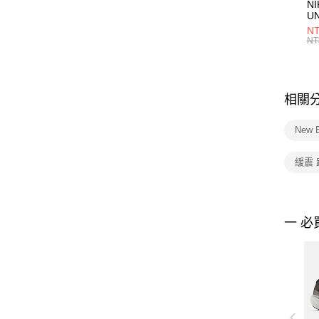
NI
U
1P
NT
統
NT
相關
New 
緩震
一 必