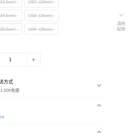
（23.5cm）
US7（24cm）
（24.5cm）
US8（25cm）
清除
紀錄
（25.5cm）
US9（26cm）
送方式
1,500免運
次付款
nce
期付款