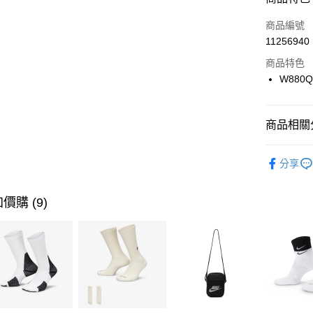
3 期 
商品編號
合作金
LINE Pay
11256940
華南商
Apple Pay
上海商
商品特色
國泰世
W880Q
悠遊付
臺灣中
匯豐（
全盈+PAY
聯邦商
商品相關分
元大商
AFTEE先
玉山商
品牌
Ne
相關說明
分享
台新國
【關於「A
女性商品
台灣樂
AFTEE
便利好安
運動類型
運送方式
價購 (9)
１．簡單
２．便利
7-11取貨
３．安心
每筆NT$1
【「AFT
宅配
１．於結帳
付」結帳
每筆NT$1
２．訂單
３．收到繳