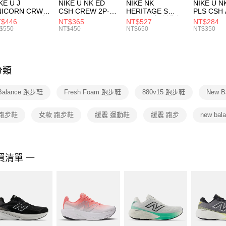
付款後門
KE U J
NIKE U NK ED
NIKE NK
NIKE U N
／ATM／
NICORN CRW
CSH CREW 2P-
HERITAGE S
PLS CSH 
每筆NT$1
※ 請注意
R -160 男女 中
144 EMBRDY 男
SMIT 男女 側背包
144 DBL
$446
NT$365
NT$527
NT$284
絡購買商品
襪 FZ3393100
女 短統襪
BA5871010
襪 DH405
$550
NT$450
NT$650
NT$350
先享後付
FZ3073133
※ 交易是
是否繳費成
付客戶支
分類
【注意事
１．透過由
Balance 跑步鞋
Fresh Foam 跑步鞋
880v15 跑步鞋
New 
交易，需
求債權轉
２．關於
 跑步鞋
女款 跑步鞋
緩震 運動鞋
緩震 跑步
new bal
https://aft
３．未成
「AFTE
任。
買清單 一
４．使用「
即時審查
結果請求
５．嚴禁
形，恩沛
動。