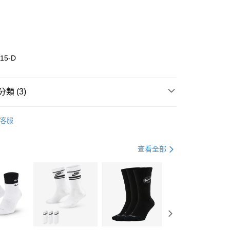
0 利率 每期
NT$1,226
21家銀行
庫商業銀行
第一商業銀行
業銀行
彰化商業銀行
業儲蓄銀行
台北富邦商業銀行
華商業銀行
兆豐國際商業銀行
15-D
小企業銀行
台中商業銀行
台灣）商業銀行
華泰商業銀行
業銀行
遠東國際商業銀行
類 (3)
業銀行
永豐商業銀行
享後付
業銀行
星展（台灣）商業銀行
w Balance
全系列鞋款
客服
際商業銀行
中國信託商業銀行
FTEE先享後付」】
鞋類
跑步鞋/慢跑鞋
天信用卡公司
先享後付是「在收到商品之後才付款」的支付方式。 讓您購物簡單
心！
跑步訓練
鞋
查看全部
：不需註冊會員、不需綁卡、不需儲值。
：只要手機號碼，簡訊認證，即可結帳。
(快速到店)
：先確認商品／服務後，再付款。
00，滿NT$1,500(含以上)免運費
EE先享後付」結帳流程】
方式選擇「AFTEE先享後付」後，將跳轉至「AFTEE先享後
頁面，進行簡訊認證並確認金額後，即可完成結帳。
00，滿NT$1,500(含以上)免運費
成立數日內，您將收到繳費通知簡訊。
費通知簡訊後14天內，點擊此簡訊中的連結，可透過四大超商