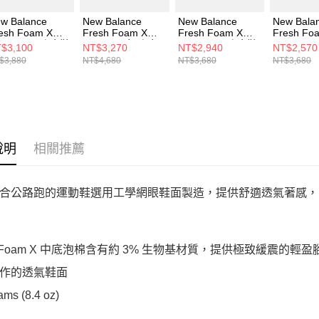
w Balance
New Balance
New Balance
New Bala
esh Foam X
Fresh Foam X
Fresh Foam X
Fresh Fo
60 v15 男 跑步鞋
1080v14 女 跑步
880v15 男 跑步鞋
880v15 
$3,100
NT$3,270
NT$2,940
NT$2,570
8607GW-4E
鞋 W1080X14-D
M8801NH-2E
M880J15
$3,880
NT$4,680
NT$3,680
NT$3,680
說明
相關推薦
合公路跑的運動鞋選用工學網眼鞋面製造，提供舒適透氣著感，
sh Foam X 中底泡棉含有約 3% 生物基材質，提供極致緩震的輕
作的透氣鞋面
ams (8.4 oz)