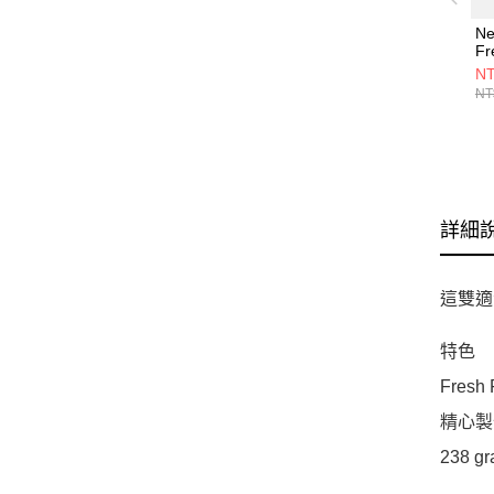
Ne
Fr
8
NT
M
NT
詳細
這雙適
特色
Fre
精心製
238 gr