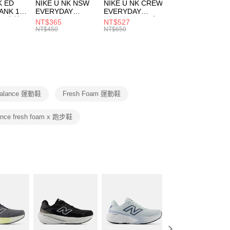
市自取
K ED
NIKE U NK NSW
NIKE U NK CREW
NIKE U NK
網路銀行／等多元方式進行付款，方視為交易完成。
ANK 1P
EVERYDAY
EVERYDAY
EVERYDAY LTW
00，滿NT$1,500(含以上)免運費
：結帳手續完成當下不需立刻繳費，但若您需要取消訂單，請聯
 男 中統
ESSENTIAL CR
BBALL 3PR 男女
ANKLE 3PR 男女
NT$365
NT$527
NT$365
的店家。未經商家同意取消之訂單仍視為有效，需透過AFTEE
8104
男女 短統襪
長統襪
踝襪 SX7677010
NT$450
NT$650
NT$450
繳納相關費用。
DX5089103
DA2123010
否成功請以「AFTEE先享後付 」之結帳頁面顯示為準，若有關於
功／繳費後需取消欲退款等相關疑問，請聯繫「AFTEE先享後
援中心」
https://netprotections.freshdesk.com/support/home
項】
恩沛科技股份有限公司提供之「AFTEE先享後付」服務完成之
Balance 運動鞋
Fresh Foam 運動鞋
依本服務之必要範圍內提供個人資料，並將交易相關給付款項請
讓予恩沛科技股份有限公司。
個人資料處理事宜，請瀏覽以下網址：
ance fresh foam x 跑步鞋
ee.tw/terms/#terms3
年的使用者請事先徵得法定代理人或監護人之同意方可使用
E先享後付」，若未經同意申辦者引起之損失，本公司不負相關責
AFTEE先享後付」時，將依據個別帳號之用戶狀況，依本公司
核予不同之上限額度；若仍有額度不足之情形，本公司將視審查
用戶進行身份認證。
一人註冊多個帳號或使用他人資訊註冊。若發現惡意使用之情
科技股份有限公司將有權停止該用戶之使用額度並採取法律行