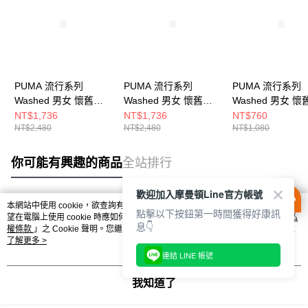
PUMA 流行系列
PUMA 流行系列
PUMA 流行系列
Washed 男女 懷舊外
Washed 男女 懷舊外
Washed 男女 懷
套 63527480
套 63527444
袖T恤 63527102
NT$1,736
NT$1,736
NT$760
NT$2,480
NT$2,480
NT$1,080
你可能有興趣的商品
全站排行
歡迎加入摩曼頓Line官方帳號
本網站中使用 cookie，欲查詢有關本網站使用 cookie 方式之詳情，及若您不希
點擊以下按鈕第一時間獲得好康訊
熱門標籤
望在電腦上使用 cookie 時應如何變更電腦的 cookie 設定，請參閱本網站「
隱私
息👇
權條款
」之 Cookie 聲明。您繼續使用本網站即表示您同意本公司得按本網站使
用條款之 Cookie 聲明使用 cookie。
了解更多 >
連結 LINE 帳號
我知道了