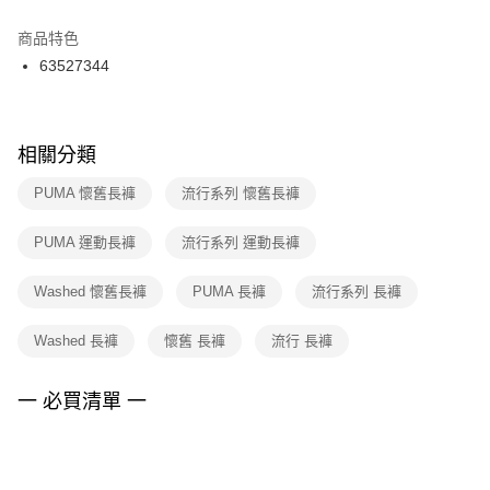
結帳頁面，進行簡訊認證並確認金額後，即可完成結帳。
２．訂單成立數日內，您將收到繳費通知簡訊。
商品特色
付款後門市自取
３．收到繳費通知簡訊後14天內，點擊此簡訊中的連結，可透過四大超商／
63527344
每筆NT$100，滿NT$1,500(含以上)免運費
ATM／網路銀行／等多元方式進行付款，方視為交易完成。
※ 請注意：結帳手續完成當下不需立刻繳費，但若您需要取消訂單，請聯絡
購買商品的店家。未經商家同意取消之訂單仍視為有效，需透過AFTEE先享
後付繳納相關費用。
※ 交易是否成功請以「AFTEE先享後付 」之結帳頁面顯示為準，若有關於
相關分類
是否繳費成功／繳費後需取消欲退款等相關疑問，請聯繫「AFTEE先享後付
客戶支援中心」
https://netprotections.freshdesk.com/support/home
PUMA 懷舊長褲
流行系列 懷舊長褲
【注意事項】
PUMA 運動長褲
流行系列 運動長褲
１．透過由恩沛科技股份有限公司提供之「AFTEE先享後付」服務完成之交
易，需依本服務之必要範圍內提供個人資料，並將交易相關給付款項請求債
權轉讓予恩沛科技股份有限公司。
Washed 懷舊長褲
PUMA 長褲
流行系列 長褲
２．關於個人資料處理事宜，請瀏覽以下網址：
https://aftee.tw/terms/#terms3
Washed 長褲
懷舊 長褲
流行 長褲
３．未成年的使用者請事先徵得法定代理人或監護人之同意方可使用
「AFTEE先享後付」，若未經同意申辦者引起之損失，本公司不負相關責
任。
一 必買清單 一
４．使用「AFTEE先享後付」時，將依據個別帳號之用戶狀況，依本公司即
時審查核予不同之上限額度；若仍有額度不足之情形，本公司將視審查結果
請求用戶進行身份認證。
５．嚴禁一人註冊多個帳號或使用他人資訊註冊。若發現惡意使用之情形，
恩沛科技股份有限公司將有權停止該用戶之使用額度並採取法律行動。