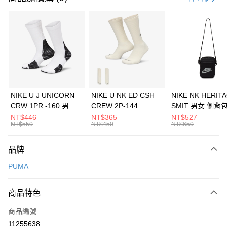
信用卡分期付款
3 期 0 利率 每期
NT$693
21家銀行
合作金庫商業銀行
第一商業銀行
LINE Pay
華南商業銀行
彰化商業銀行
Apple Pay
上海商業儲蓄銀行
台北富邦商業銀行
國泰世華商業銀行
兆豐國際商業銀行
悠遊付
臺灣中小企業銀行
台中商業銀行
NIKE U J UNICORN
NIKE U NK ED CSH
NIKE NK HERIT
匯豐（台灣）商業銀行
華泰商業銀行
CRW 1PR -160 男女
CREW 2P-144
SMIT 男女 側背
全盈+PAY
聯邦商業銀行
遠東國際商業銀行
中統襪 FZ3393100
EMBRDY 男女 短統襪
BA5871010
NT$446
NT$365
NT$527
元大商業銀行
永豐商業銀行
NT$550
NT$450
NT$650
AFTEE先享後付
FZ3073133
玉山商業銀行
星展（台灣）商業銀行
相關說明
台新國際商業銀行
中國信託商業銀行
品牌
【關於「AFTEE先享後付」】
台灣樂天信用卡公司
AFTEE先享後付是「在收到商品之後才付款」的支付方式。 讓您購物簡單
運送方式
PUMA
便利好安心！
１．簡單：不需註冊會員、不需綁卡、不需儲值。
7-11取貨(快速到店)
２．便利：只要手機號碼，簡訊認證，即可結帳。
商品特色
每筆NT$100，滿NT$1,500(含以上)免運費
３．安心：先確認商品／服務後，再付款。
商品編號
宅配
【「AFTEE先享後付」結帳流程】
１．於結帳方式選擇「AFTEE先享後付」後，將跳轉至「AFTEE先享後付」
11255638
每筆NT$100，滿NT$1,500(含以上)免運費