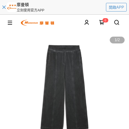
摩曼頓
開啟APP
立刻使用官方APP
0
1
/
2