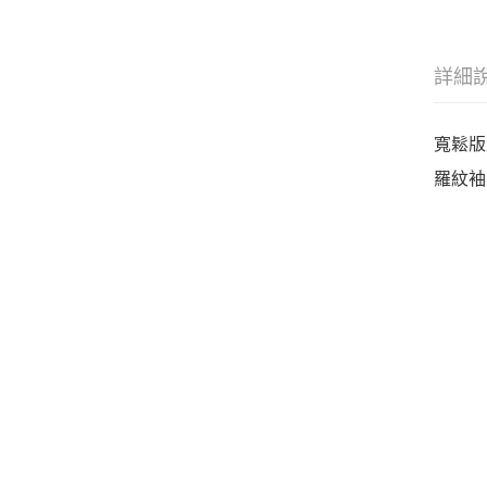
詳細
寬鬆版
羅紋袖