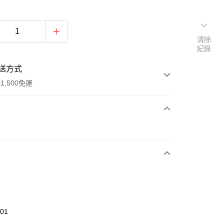
清除
紀錄
送方式
1,500免運
次付款
期付款
0 利率 每期
NT$1,026
21家銀行
庫商業銀行
第一商業銀行
業銀行
彰化商業銀行
業儲蓄銀行
台北富邦商業銀行
華商業銀行
兆豐國際商業銀行
401
小企業銀行
台中商業銀行