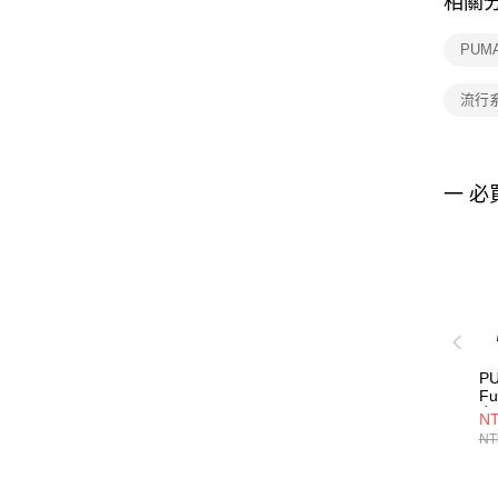
相關
PUM
流行
一 必
P
Fu
女
NT
63
NT