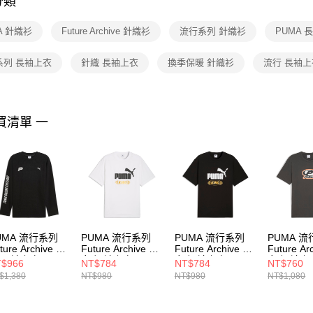
分類
【注意事
１．透過由
A 針織衫
Future Archive 針織衫
流行系列 針織衫
PUMA 
交易，需
求債權轉
２．關於
系列 長袖上衣
針織 長袖上衣
換季保暖 針織衫
流行 長袖上
https://aft
３．未成
「AFTE
任。
買清單 一
４．使用「
即時審查
結果請求
５．嚴禁
形，恩沛
動。
UMA 流行系列
PUMA 流行系列
PUMA 流行系列
PUMA 
ture Archive 男
Future Archive 男
Future Archive 男
Future Ar
 長袖上衣
女 短袖上衣
女 短袖上衣
女 短袖上
$966
NT$784
NT$784
NT$760
207701
63440602
63440601
63207644
$1,380
NT$980
NT$980
NT$1,080