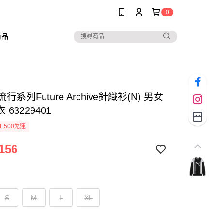
0
商品
流行系列Future Archive針織衫(N) 男女
63229401
1,500免運
156
S
M
L
XL