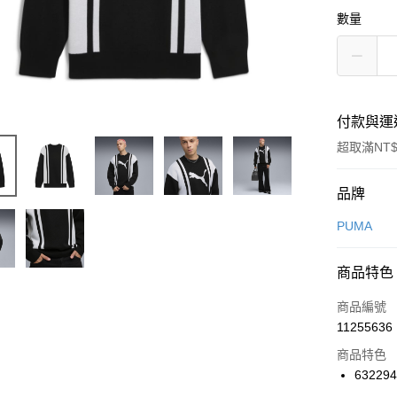
數量
付款與運
超取滿NT$
付款方式
品牌
信用卡一
PUMA
信用卡分
商品特色
3 期 
商品編號
合作金
LINE Pay
11255636
華南商
Apple Pay
上海商
商品特色
國泰世
63229
悠遊付
臺灣中