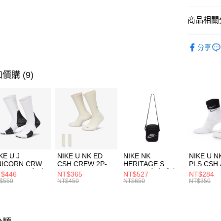
匯豐（
全盈+PAY
聯邦商
商品相關分
元大商
AFTEE先
玉山商
品牌
P
相關說明
分享
台新國
【關於「A
男性商品
台灣樂
AFTEE
便利好安
女性商品
運送方式
價購 (9)
１．簡單
２．便利
運動類型
7-11取貨
３．安心
每筆NT$1
促銷活動
【「AFT
宅配
１．於結帳
付」結帳
每筆NT$1
２．訂單
３．收到繳
付款後門
KE U J
NIKE U NK ED
NIKE NK
NIKE U N
／ATM／
NICORN CRW
CSH CREW 2P-
HERITAGE S
PLS CSH 
每筆NT$1
※ 請注意
R -160 男女 中
144 EMBRDY 男
SMIT 男女 側背包
144 DBL
$446
NT$365
NT$527
NT$284
絡購買商品
襪 FZ3393100
女 短統襪
BA5871010
襪 DH405
$550
NT$450
NT$650
NT$350
先享後付
FZ3073133
※ 交易是
是否繳費成
付客戶支