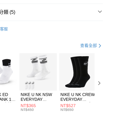
台灣）商業銀行
華泰商業銀行
業銀行
遠東國際商業銀行
類 (5)
業銀行
永豐商業銀行
享後付
業銀行
星展（台灣）商業銀行
UMA
服飾
客服
際商業銀行
中國信託商業銀行
FTEE先享後付」】
上衣
長袖上衣
天信用卡公司
先享後付是「在收到商品之後才付款」的支付方式。 讓您購物簡單
心！
上衣
長袖上衣
查看全部
：不需註冊會員、不需綁卡、不需儲值。
：只要手機號碼，簡訊認證，即可結帳。
休閒戶外
服飾
(快速到店)
：先確認商品／服務後，再付款。
00，滿NT$1,500(含以上)免運費
兒童/青少年｜鞋服6折起
EE先享後付」結帳流程】
方式選擇「AFTEE先享後付」後，將跳轉至「AFTEE先享後
頁面，進行簡訊認證並確認金額後，即可完成結帳。
00，滿NT$1,500(含以上)免運費
成立數日內，您將收到繳費通知簡訊。
費通知簡訊後14天內，點擊此簡訊中的連結，可透過四大超商
市自取
K ED
NIKE U NK NSW
NIKE U NK CREW
NIKE U NK
網路銀行／等多元方式進行付款，方視為交易完成。
ANK 1P
EVERYDAY
EVERYDAY
EVERYDAY LTW
00，滿NT$1,500(含以上)免運費
：結帳手續完成當下不需立刻繳費，但若您需要取消訂單，請聯
 男 中統
ESSENTIAL CR
BBALL 3PR 男女
ANKLE 3PR 男女
NT$365
NT$527
NT$365
的店家。未經商家同意取消之訂單仍視為有效，需透過AFTEE
8104
男女 短統襪
長統襪
踝襪 SX7677010
NT$450
NT$650
NT$450
繳納相關費用。
DX5089103
DA2123010
否成功請以「AFTEE先享後付 」之結帳頁面顯示為準，若有關於
功／繳費後需取消欲退款等相關疑問，請聯繫「AFTEE先享後
援中心」
https://netprotections.freshdesk.com/support/home