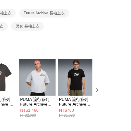
項】
恩沛科技股份有限公司提供之「AFTEE先享後付」服務完成之
長袖上衣
Future Archive 長袖上衣
依本服務之必要範圍內提供個人資料，並將交易相關給付款項請
讓予恩沛科技股份有限公司。
個人資料處理事宜，請瀏覽以下網址：
衣
男女 長袖上衣
ee.tw/terms/#terms3
年的使用者請事先徵得法定代理人或監護人之同意方可使用
E先享後付」，若未經同意申辦者引起之損失，本公司不負相關責
AFTEE先享後付」時，將依據個別帳號之用戶狀況，依本公司
核予不同之上限額度；若仍有額度不足之情形，本公司將視審查
用戶進行身份認證。
一人註冊多個帳號或使用他人資訊註冊。若發現惡意使用之情
科技股份有限公司將有權停止該用戶之使用額度並採取法律行
流行系列
PUMA 流行系列
PUMA 流行系列
PUMA 流行系列
chive 男
Future Archive短
Future Archive短
Future Archive短
衣
袖襯衫(N) 男女 短
袖T恤(N) 男女 短
袖T恤(F) 女 短袖
NT$1,460
NT$760
NT$760
袖襯衫 63269842
袖上衣 63207651
上衣 63212202
NT$2,080
NT$1,080
NT$1,080