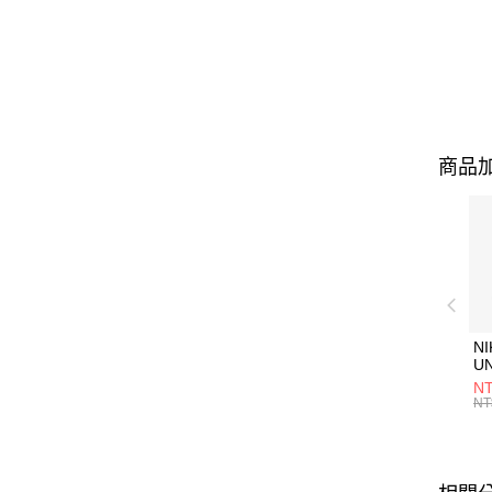
商品加
NI
U
1P
NT
統
NT