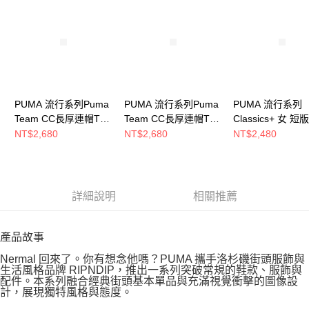
PUMA 流行系列Puma
PUMA 流行系列Puma
PUMA 流行系列
Team CC長厚連帽T恤
Team CC長厚連帽T恤
Classics+ 女 
(M) 男 連帽上衣
(M) 男 連帽上衣
連帽T恤 6242736
NT$2,680
NT$2,680
NT$2,480
63094680
63094601
詳細說明
相關推薦
產品故事
Nermal 回來了。你有想念他嗎？PUMA 攜手洛杉磯街頭服飾與
生活風格品牌 RIPNDIP，推出一系列突破常規的鞋款、服飾與
配件。本系列融合經典街頭基本單品與充滿視覺衝擊的圖像設
計，展現獨特風格與態度。