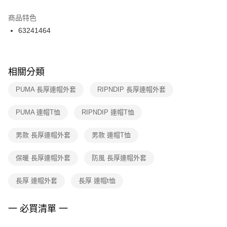
結帳頁面，進行簡訊認證並確認金額後，即可完成結帳。
２．訂單成立數日內，您將收到繳費通知簡訊。
商品特色
付款後門市自取
３．收到繳費通知簡訊後14天內，點擊此簡訊中的連結，可透過四大超商／
63241464
每筆NT$100，滿NT$1,500(含以上)免運費
ATM／網路銀行／等多元方式進行付款，方視為交易完成。
※ 請注意：結帳手續完成當下不需立刻繳費，但若您需要取消訂單，請聯絡
購買商品的店家。未經商家同意取消之訂單仍視為有效，需透過AFTEE先享
後付繳納相關費用。
※ 交易是否成功請以「AFTEE先享後付 」之結帳頁面顯示為準，若有關於
相關分類
是否繳費成功／繳費後需取消欲退款等相關疑問，請聯繫「AFTEE先享後付
客戶支援中心」
https://netprotections.freshdesk.com/support/home
PUMA 長厚連帽外套
RIPNDIP 長厚連帽外套
【注意事項】
PUMA 連帽T恤
RIPNDIP 連帽T恤
１．透過由恩沛科技股份有限公司提供之「AFTEE先享後付」服務完成之交
易，需依本服務之必要範圍內提供個人資料，並將交易相關給付款項請求債
權轉讓予恩沛科技股份有限公司。
男款 長厚連帽外套
男款 連帽T恤
２．關於個人資料處理事宜，請瀏覽以下網址：
https://aftee.tw/terms/#terms3
保暖 長厚連帽外套
防風 長厚連帽外套
３．未成年的使用者請事先徵得法定代理人或監護人之同意方可使用
「AFTEE先享後付」，若未經同意申辦者引起之損失，本公司不負相關責
任。
長厚 連帽外套
長厚 連帽t恤
４．使用「AFTEE先享後付」時，將依據個別帳號之用戶狀況，依本公司即
時審查核予不同之上限額度；若仍有額度不足之情形，本公司將視審查結果
請求用戶進行身份認證。
一 必買清單 一
５．嚴禁一人註冊多個帳號或使用他人資訊註冊。若發現惡意使用之情形，
恩沛科技股份有限公司將有權停止該用戶之使用額度並採取法律行動。