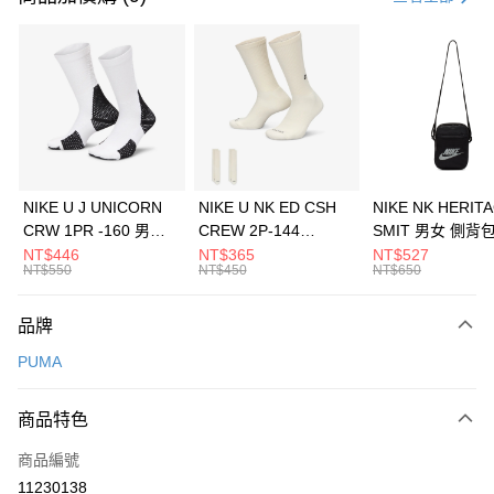
信用卡分期付款
3 期 0 利率 每期
NT$993
21家銀行
合作金庫商業銀行
第一商業銀行
LINE Pay
華南商業銀行
彰化商業銀行
Apple Pay
上海商業儲蓄銀行
台北富邦商業銀行
國泰世華商業銀行
兆豐國際商業銀行
悠遊付
臺灣中小企業銀行
台中商業銀行
NIKE U J UNICORN
NIKE U NK ED CSH
NIKE NK HERIT
匯豐（台灣）商業銀行
華泰商業銀行
CRW 1PR -160 男女
CREW 2P-144
SMIT 男女 側背
全盈+PAY
聯邦商業銀行
遠東國際商業銀行
中統襪 FZ3393100
EMBRDY 男女 短統襪
BA5871010
NT$446
NT$365
NT$527
元大商業銀行
永豐商業銀行
NT$550
NT$450
NT$650
AFTEE先享後付
FZ3073133
玉山商業銀行
星展（台灣）商業銀行
相關說明
台新國際商業銀行
中國信託商業銀行
品牌
【關於「AFTEE先享後付」】
台灣樂天信用卡公司
AFTEE先享後付是「在收到商品之後才付款」的支付方式。 讓您購物簡單
運送方式
PUMA
便利好安心！
１．簡單：不需註冊會員、不需綁卡、不需儲值。
7-11取貨(快速到店)
２．便利：只要手機號碼，簡訊認證，即可結帳。
商品特色
每筆NT$100，滿NT$1,500(含以上)免運費
３．安心：先確認商品／服務後，再付款。
商品編號
宅配
【「AFTEE先享後付」結帳流程】
１．於結帳方式選擇「AFTEE先享後付」後，將跳轉至「AFTEE先享後付」
11230138
每筆NT$100，滿NT$1,500(含以上)免運費