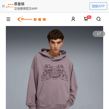
摩曼頓
開啟APP
立刻使用官方APP
0
1
/
7