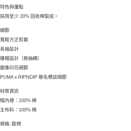
特色與優點
採用至少 20% 回收棉製成。
細節
寬鬆方正剪裁
長袖設計
連帽設計（無抽繩）
圖像印花細節
PUMA x RIPNDIP 聯名標誌細節
材質資訊
帽內裡：100% 棉
主布料：100% 棉
規格: 歐規