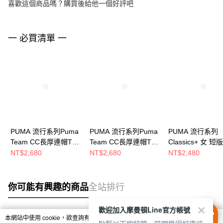
喜歡這個商品嗎？購買後給他一個好評吧
一 必買清單 一
PUMA 流行系列Puma
PUMA 流行系列Puma
PUMA 流行系列
Team CC長厚連帽T恤
Team CC長厚連帽T恤
Classics+ 女 
(M) 男 連帽上衣
(M) 男 連帽上衣
連帽T恤 6242736
NT$2,680
NT$2,680
NT$2,480
63094680
63094601
你可能有興趣的商品
全站排行
歡迎加入摩曼頓Line官方帳號
本網站中使用 cookie，欲查詢有關本網站使用 cookie 方式之詳情，及若您不希