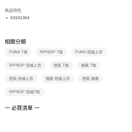
結帳頁面，進行簡訊認證並確認金額後，即可完成結帳。
２．訂單成立數日內，您將收到繳費通知簡訊。
商品特色
付款後門市自取
３．收到繳費通知簡訊後14天內，點擊此簡訊中的連結，可透過四大超商／
63241364
每筆NT$100，滿NT$1,500(含以上)免運費
ATM／網路銀行／等多元方式進行付款，方視為交易完成。
※ 請注意：結帳手續完成當下不需立刻繳費，但若您需要取消訂單，請聯絡
購買商品的店家。未經商家同意取消之訂單仍視為有效，需透過AFTEE先享
後付繳納相關費用。
※ 交易是否成功請以「AFTEE先享後付 」之結帳頁面顯示為準，若有關於
相關分類
是否繳費成功／繳費後需取消欲退款等相關疑問，請聯繫「AFTEE先享後付
客戶支援中心」
https://netprotections.freshdesk.com/support/home
PUMA T恤
RIPNDIP T恤
PUMA 短袖上衣
【注意事項】
RIPNDIP 短袖上衣
透氣 T恤
通風 T恤
１．透過由恩沛科技股份有限公司提供之「AFTEE先享後付」服務完成之交
易，需依本服務之必要範圍內提供個人資料，並將交易相關給付款項請求債
權轉讓予恩沛科技股份有限公司。
透氣 短袖上衣
通風 短袖上衣
透氣 通風
２．關於個人資料處理事宜，請瀏覽以下網址：
https://aftee.tw/terms/#terms3
RIPNDIP 短袖T恤
３．未成年的使用者請事先徵得法定代理人或監護人之同意方可使用
「AFTEE先享後付」，若未經同意申辦者引起之損失，本公司不負相關責
任。
一 必買清單 一
４．使用「AFTEE先享後付」時，將依據個別帳號之用戶狀況，依本公司即
時審查核予不同之上限額度；若仍有額度不足之情形，本公司將視審查結果
請求用戶進行身份認證。
５．嚴禁一人註冊多個帳號或使用他人資訊註冊。若發現惡意使用之情形，
恩沛科技股份有限公司將有權停止該用戶之使用額度並採取法律行動。