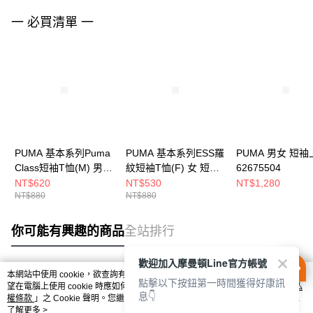
一 必買清單 一
PUMA 基本系列Puma
PUMA 基本系列ESS羅
PUMA 男女 短袖
Class短袖T恤(M) 男
紋短袖T恤(F) 女 短袖
62675504
短袖上衣 68821901
上衣 68502187
NT$620
NT$530
NT$1,280
NT$880
NT$880
你可能有興趣的商品
全站排行
歡迎加入摩曼頓Line官方帳號
本網站中使用 cookie，欲查詢有關本網站使用 cookie 方式之詳情，及若您不希
點擊以下按鈕第一時間獲得好康訊
熱門標籤
望在電腦上使用 cookie 時應如何變更電腦的 cookie 設定，請參閱本網站「
隱私
息👇
權條款
」之 Cookie 聲明。您繼續使用本網站即表示您同意本公司得按本網站使
用條款之 Cookie 聲明使用 cookie。
了解更多 >