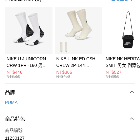
信用卡分期付款
3 期 0 利率 每期
NT$593
21家銀行
合作金庫商業銀行
第一商業銀行
LINE Pay
華南商業銀行
彰化商業銀行
Apple Pay
上海商業儲蓄銀行
台北富邦商業銀行
國泰世華商業銀行
兆豐國際商業銀行
悠遊付
臺灣中小企業銀行
台中商業銀行
NIKE U J UNICORN
NIKE U NK ED CSH
NIKE NK HERIT
匯豐（台灣）商業銀行
華泰商業銀行
CRW 1PR -160 男女
CREW 2P-144
SMIT 男女 側背
全盈+PAY
聯邦商業銀行
遠東國際商業銀行
中統襪 FZ3393100
EMBRDY 男女 短統襪
BA5871010
NT$446
NT$365
NT$527
元大商業銀行
永豐商業銀行
NT$550
NT$450
NT$650
AFTEE先享後付
FZ3073133
玉山商業銀行
星展（台灣）商業銀行
相關說明
台新國際商業銀行
中國信託商業銀行
品牌
【關於「AFTEE先享後付」】
台灣樂天信用卡公司
AFTEE先享後付是「在收到商品之後才付款」的支付方式。 讓您購物簡單
運送方式
PUMA
便利好安心！
１．簡單：不需註冊會員、不需綁卡、不需儲值。
7-11取貨(快速到店)
２．便利：只要手機號碼，簡訊認證，即可結帳。
商品特色
每筆NT$100，滿NT$1,500(含以上)免運費
３．安心：先確認商品／服務後，再付款。
商品編號
宅配
【「AFTEE先享後付」結帳流程】
１．於結帳方式選擇「AFTEE先享後付」後，將跳轉至「AFTEE先享後付」
11230127
每筆NT$100，滿NT$1,500(含以上)免運費