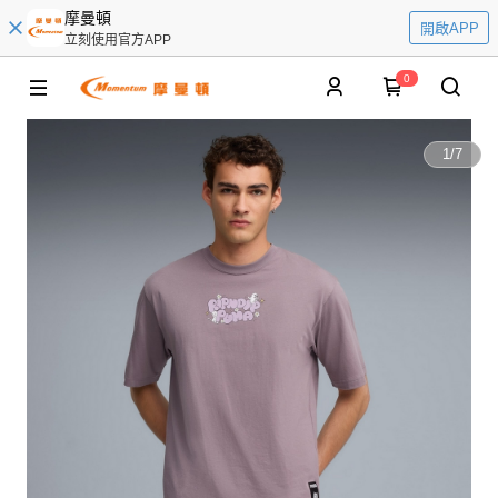
摩曼頓
開啟APP
立刻使用官方APP
0
1
/
7