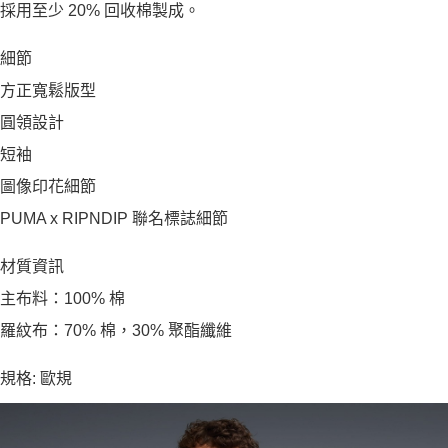
採用至少 20% 回收棉製成。
細節
方正寬鬆版型
圓領設計
短袖
圖像印花細節
PUMA x RIPNDIP 聯名標誌細節
材質資訊
主布料：100% 棉
羅紋布：70% 棉，30% 聚酯纖維
規格: 歐規