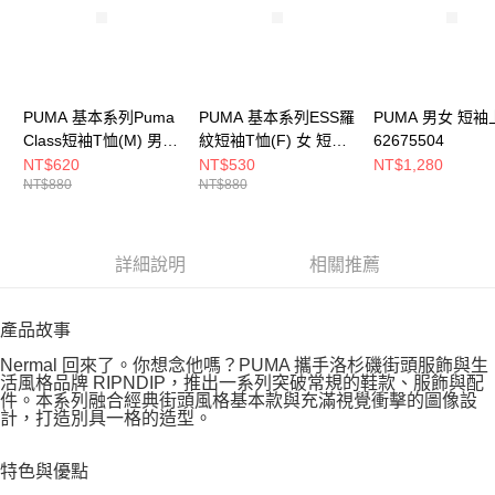
PUMA 基本系列Puma
PUMA 基本系列ESS羅
PUMA 男女 短袖
Class短袖T恤(M) 男
紋短袖T恤(F) 女 短袖
62675504
短袖上衣 68821901
上衣 68502187
NT$620
NT$530
NT$1,280
NT$880
NT$880
詳細說明
相關推薦
產品故事
Nermal 回來了。你想念他嗎？PUMA 攜手洛杉磯街頭服飾與生
活風格品牌 RIPNDIP，推出一系列突破常規的鞋款、服飾與配
件。本系列融合經典街頭風格基本款與充滿視覺衝擊的圖像設
計，打造別具一格的造型。
特色與優點