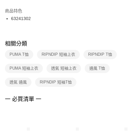
結帳頁面，進行簡訊認證並確認金額後，即可完成結帳。
２．訂單成立數日內，您將收到繳費通知簡訊。
商品特色
付款後門市自取
３．收到繳費通知簡訊後14天內，點擊此簡訊中的連結，可透過四大超商／
63241302
每筆NT$100，滿NT$1,500(含以上)免運費
ATM／網路銀行／等多元方式進行付款，方視為交易完成。
※ 請注意：結帳手續完成當下不需立刻繳費，但若您需要取消訂單，請聯絡
購買商品的店家。未經商家同意取消之訂單仍視為有效，需透過AFTEE先享
後付繳納相關費用。
※ 交易是否成功請以「AFTEE先享後付 」之結帳頁面顯示為準，若有關於
相關分類
是否繳費成功／繳費後需取消欲退款等相關疑問，請聯繫「AFTEE先享後付
客戶支援中心」
https://netprotections.freshdesk.com/support/home
PUMA T恤
RIPNDIP 短袖上衣
RIPNDIP T恤
【注意事項】
PUMA 短袖上衣
透氣 短袖上衣
通風 T恤
１．透過由恩沛科技股份有限公司提供之「AFTEE先享後付」服務完成之交
易，需依本服務之必要範圍內提供個人資料，並將交易相關給付款項請求債
權轉讓予恩沛科技股份有限公司。
透氣 通風
RIPNDIP 短袖T恤
２．關於個人資料處理事宜，請瀏覽以下網址：
https://aftee.tw/terms/#terms3
３．未成年的使用者請事先徵得法定代理人或監護人之同意方可使用
一 必買清單 一
「AFTEE先享後付」，若未經同意申辦者引起之損失，本公司不負相關責
任。
４．使用「AFTEE先享後付」時，將依據個別帳號之用戶狀況，依本公司即
時審查核予不同之上限額度；若仍有額度不足之情形，本公司將視審查結果
請求用戶進行身份認證。
５．嚴禁一人註冊多個帳號或使用他人資訊註冊。若發現惡意使用之情形，
恩沛科技股份有限公司將有權停止該用戶之使用額度並採取法律行動。