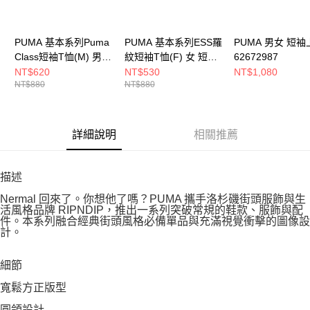
PUMA 基本系列Puma
PUMA 基本系列ESS羅
PUMA 男女 短袖
Class短袖T恤(M) 男
紋短袖T恤(F) 女 短袖
62672987
短袖上衣 68821901
上衣 68502187
NT$620
NT$530
NT$1,080
NT$880
NT$880
詳細說明
相關推薦
描述
Nermal 回來了。你想他了嗎？PUMA 攜手洛杉磯街頭服飾與生
活風格品牌 RIPNDIP，推出一系列突破常規的鞋款、服飾與配
件。本系列融合經典街頭風格必備單品與充滿視覺衝擊的圖像設
計。
細節
寬鬆方正版型
圓領設計