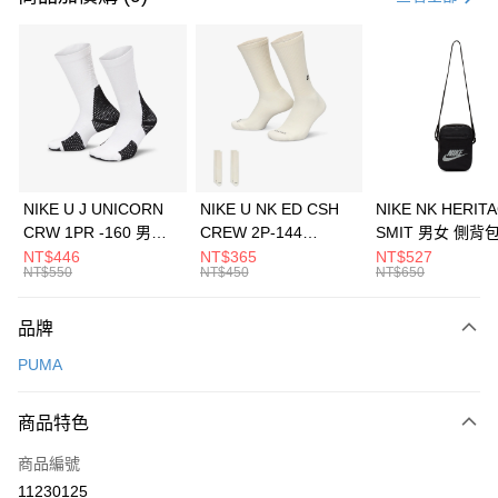
信用卡分期付款
3 期 0 利率 每期
NT$593
21家銀行
合作金庫商業銀行
第一商業銀行
LINE Pay
華南商業銀行
彰化商業銀行
Apple Pay
上海商業儲蓄銀行
台北富邦商業銀行
國泰世華商業銀行
兆豐國際商業銀行
悠遊付
臺灣中小企業銀行
台中商業銀行
NIKE U J UNICORN
NIKE U NK ED CSH
NIKE NK HERIT
匯豐（台灣）商業銀行
華泰商業銀行
CRW 1PR -160 男女
CREW 2P-144
SMIT 男女 側背
全盈+PAY
聯邦商業銀行
遠東國際商業銀行
中統襪 FZ3393100
EMBRDY 男女 短統襪
BA5871010
NT$446
NT$365
NT$527
元大商業銀行
永豐商業銀行
NT$550
NT$450
NT$650
AFTEE先享後付
FZ3073133
玉山商業銀行
星展（台灣）商業銀行
相關說明
台新國際商業銀行
中國信託商業銀行
品牌
【關於「AFTEE先享後付」】
台灣樂天信用卡公司
AFTEE先享後付是「在收到商品之後才付款」的支付方式。 讓您購物簡單
運送方式
PUMA
便利好安心！
１．簡單：不需註冊會員、不需綁卡、不需儲值。
7-11取貨(快速到店)
２．便利：只要手機號碼，簡訊認證，即可結帳。
商品特色
每筆NT$100，滿NT$1,500(含以上)免運費
３．安心：先確認商品／服務後，再付款。
商品編號
宅配
【「AFTEE先享後付」結帳流程】
１．於結帳方式選擇「AFTEE先享後付」後，將跳轉至「AFTEE先享後付」
11230125
每筆NT$100，滿NT$1,500(含以上)免運費