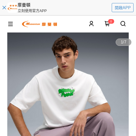
摩曼頓
開啟APP
立刻使用官方APP
0
1
/
7