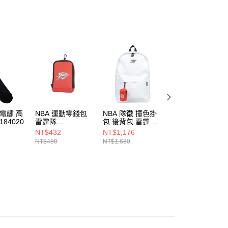
年的使用者請事先徵得法定代理人或監護人之同意方可使用
E先享後付」，若未經同意申辦者引起之損失，本公司不負相關責
AFTEE先享後付」時，將依據個別帳號之用戶狀況，依本公司
核予不同之上限額度；若仍有額度不足之情形，本公司將視審查
用戶進行身份認證。
一人註冊多個帳號或使用他人資訊註冊。若發現惡意使用之情
科技股份有限公司將有權停止該用戶之使用額度並採取法律行
 電繡 高
NBA 運動零錢包
NBA 隊徽 撞色掛
NBA 隊徽 拼色 運
184020
雷霆隊
包 後背包 雷霆隊
動拖鞋 雷霆隊
3525178152
3555175000
3525162400
NT$432
NT$1,176
NT$882
NT$480
NT$1,680
NT$980