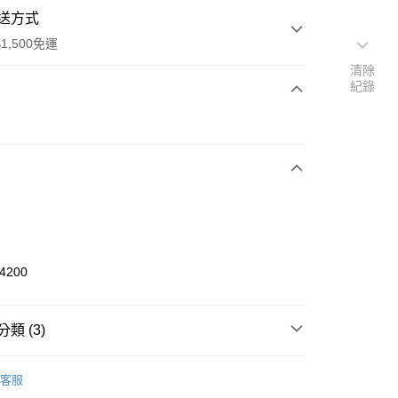
送方式
1,500免運
清除
紀錄
次付款
期付款
0 利率 每期
NT$116
21家銀行
庫商業銀行
第一商業銀行
業銀行
彰化商業銀行
業儲蓄銀行
台北富邦商業銀行
華商業銀行
兆豐國際商業銀行
4200
小企業銀行
台中商業銀行
台灣）商業銀行
華泰商業銀行
業銀行
遠東國際商業銀行
類 (3)
業銀行
永豐商業銀行
享後付
業銀行
星展（台灣）商業銀行
A
鞋及配件
客服
際商業銀行
中國信託商業銀行
FTEE先享後付」】
襪類
中筒襪