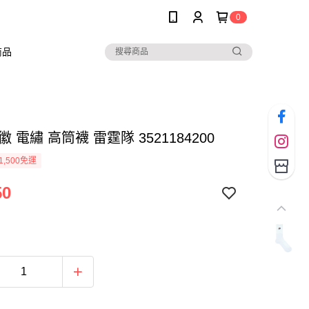
0
商品
隊徽 電繡 高筒襪 雷霆隊 3521184200
1,500免運
50