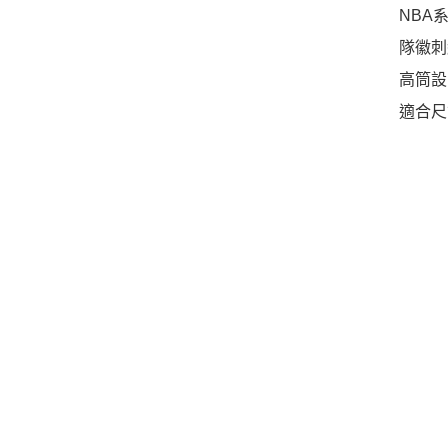
NBA
隊徽刺
高筒設
適合尺寸