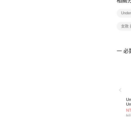
相關
Unde
女款
一 必
Un
Un
男
NT
13
NT