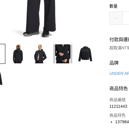
數量
付款與運
超取滿NT$
付款方式
品牌
信用卡一
UNDER A
信用卡分
商品特色
3 期 
商品編號
合作金
LINE Pay
11211443
華南商
Apple Pay
上海商
商品特色
國泰世
137984
悠遊付
臺灣中