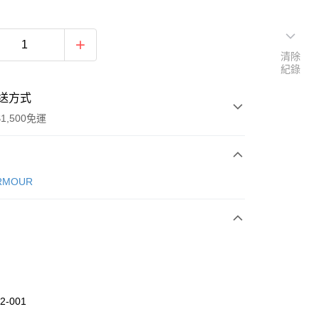
清除
紀錄
送方式
1,500免運
次付款
RMOUR
期付款
0 利率 每期
NT$1,326
21家銀行
庫商業銀行
第一商業銀行
業銀行
彰化商業銀行
業儲蓄銀行
台北富邦商業銀行
華商業銀行
兆豐國際商業銀行
2-001
小企業銀行
台中商業銀行