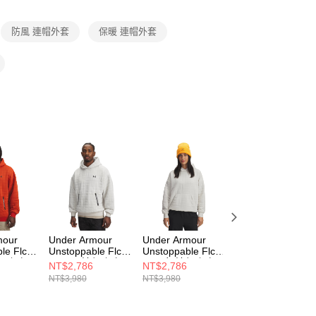
項】
恩沛科技股份有限公司提供之「AFTEE先享後付」服務完成之
防風 連帽外套
保暖 連帽外套
依本服務之必要範圍內提供個人資料，並將交易相關給付款項請
讓予恩沛科技股份有限公司。
個人資料處理事宜，請瀏覽以下網址：
ee.tw/terms/#terms3
年的使用者請事先徵得法定代理人或監護人之同意方可使用
E先享後付」，若未經同意申辦者引起之損失，本公司不負相關責
AFTEE先享後付」時，將依據個別帳號之用戶狀況，依本公司
核予不同之上限額度；若仍有額度不足之情形，本公司將視審查
用戶進行身份認證。
一人註冊多個帳號或使用他人資訊註冊。若發現惡意使用之情
科技股份有限公司將有權停止該用戶之使用額度並採取法律行
mour
Under Armour
Under Armour
Under Armour
le Flc
Unstoppable Flc
Unstoppable Flc
Unstoppable 男 
 連帽上衣
Txtr 男 連帽上衣
Txtr 女 連帽上衣
帽外套 1370494-
NT$2,786
NT$2,786
NT$1,990
842
6003867-110
6003655-110
253
NT$3,980
NT$3,980
NT$3,980