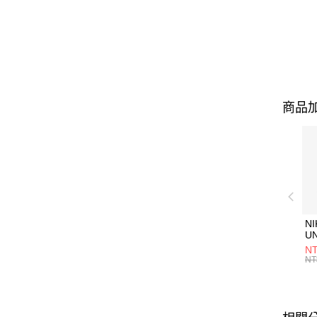
商品加
NI
U
1P
NT
統
NT