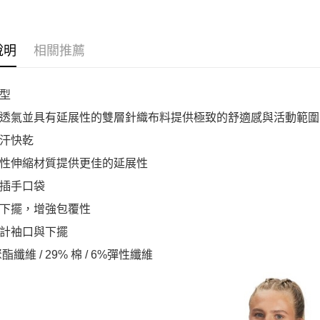
說明
相關推薦
型
透氣並具有延展性的雙層針織布料提供極致的舒適感與活動範圍
汗快乾
性伸縮材質提供更佳的延展性
插手口袋
下擺，增強包覆性
計袖口與下擺
聚酯纖維 / 29% 棉 / 6%彈性纖維