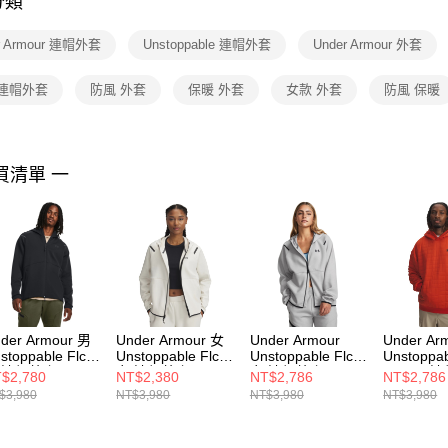
分類
【注意事
１．透過由
r Armour 連帽外套
Unstoppable 連帽外套
Under Armour 外套
交易，需
求債權轉
２．關於
 連帽外套
防風 外套
保暖 外套
女款 外套
防風 保暖
https://aft
３．未成
「AFTE
任。
買清單 一
４．使用「
即時審查
結果請求
５．嚴禁
形，恩沛
動。
der Armour 男
Under Armour 女
Under Armour
Under Ar
stoppable Flc
Unstoppable Flc
Unstoppable Flc
Unstoppab
 連帽外套
女 連帽外套
女 連帽外套
Txtr 男
$2,780
NT$2,380
NT$2,786
NT$2,786
79806-001
1379842-279
1379842-011
6003867-
$3,980
NT$3,980
NT$3,980
NT$3,980