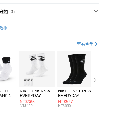
台灣）商業銀行
華泰商業銀行
業銀行
遠東國際商業銀行
類 (3)
業銀行
永豐商業銀行
享後付
業銀行
星展（台灣）商業銀行
DER ARMOUR
服飾
客服
際商業銀行
中國信託商業銀行
FTEE先享後付」】
外套
休閒外套
天信用卡公司
先享後付是「在收到商品之後才付款」的支付方式。 讓您購物簡單
心！
健身重訓
服飾
查看全部
：不需註冊會員、不需綁卡、不需儲值。
：只要手機號碼，簡訊認證，即可結帳。
(快速到店)
：先確認商品／服務後，再付款。
00，滿NT$1,500(含以上)免運費
EE先享後付」結帳流程】
方式選擇「AFTEE先享後付」後，將跳轉至「AFTEE先享後
頁面，進行簡訊認證並確認金額後，即可完成結帳。
00，滿NT$1,500(含以上)免運費
成立數日內，您將收到繳費通知簡訊。
費通知簡訊後14天內，點擊此簡訊中的連結，可透過四大超商
市自取
K ED
NIKE U NK NSW
NIKE U NK CREW
NIKE U NK
網路銀行／等多元方式進行付款，方視為交易完成。
ANK 1P
EVERYDAY
EVERYDAY
EVERYDAY LTW
00，滿NT$1,500(含以上)免運費
：結帳手續完成當下不需立刻繳費，但若您需要取消訂單，請聯
 男 中統
ESSENTIAL CR
BBALL 3PR 男女
ANKLE 3PR 男女
NT$365
NT$527
NT$365
的店家。未經商家同意取消之訂單仍視為有效，需透過AFTEE
8104
男女 短統襪
長統襪
踝襪 SX7677010
NT$450
NT$650
NT$450
繳納相關費用。
DX5089103
DA2123010
否成功請以「AFTEE先享後付 」之結帳頁面顯示為準，若有關於
功／繳費後需取消欲退款等相關疑問，請聯繫「AFTEE先享後
援中心」
https://netprotections.freshdesk.com/support/home