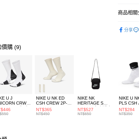
匯豐（
全盈+PAY
聯邦商
商品相關分
元大商
AFTEE先
玉山商
品牌
UN
相關說明
分享
台新國
【關於「A
女性商品
台灣樂
AFTEE
便利好安
運動類型
運送方式
價購 (9)
１．簡單
２．便利
7-11取貨
３．安心
每筆NT$1
【「AFT
宅配
１．於結帳
付」結帳
每筆NT$1
２．訂單
３．收到繳
付款後門
KE U J
NIKE U NK ED
NIKE NK
NIKE U N
／ATM／
NICORN CRW
CSH CREW 2P-
HERITAGE S
PLS CSH 
每筆NT$1
※ 請注意
R -160 男女 中
144 EMBRDY 男
SMIT 男女 側背包
144 DBL
$446
NT$365
NT$527
NT$284
絡購買商品
襪 FZ3393100
女 短統襪
BA5871010
襪 DH405
$550
NT$450
NT$650
NT$350
先享後付
FZ3073133
※ 交易是
是否繳費成
付客戶支