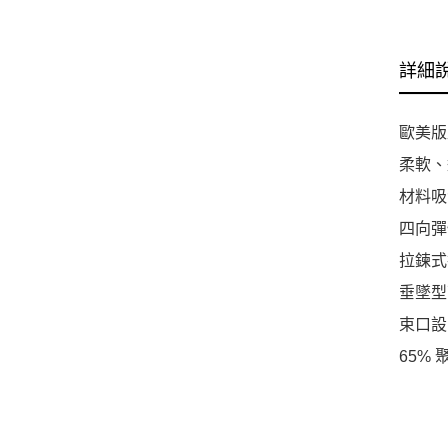
詳細
歐美版
柔軟、
材料吸
四向彈
拉鍊式
垂墜型
束口設
65% 