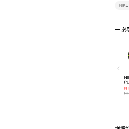
NIK
一 必
NI
P
7
NT
N1
NT