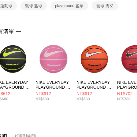
２．關於
E 運動球
號球 籃球
playground 籃球
號球 男女
https://aft
３．未成
「AFTE
任。
買清單 一
４．使用「
即時審查
結果請求
５．嚴禁
形，恩沛
動。
KE EVERYDAY
NIKE EVERYDAY
NIKE EVERYDAY
NIKE EV
LAYGROUND 8P
PLAYGROUND 8P
PLAYGROUND 8P
PLAYGRO
號球 男女 籃球
6號球 男女 籃球
7號球 男女 籃球
GRAPHI
$612
NT$612
NT$612
NT$702
00449804407
N100449862106
N100449881607
男女 籃球
$680
NT$680
NT$680
NT$780
N100437