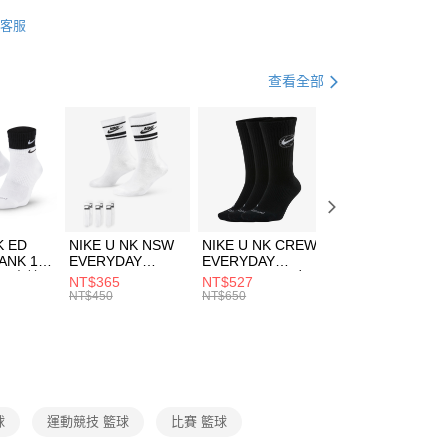
業銀行
星展（台灣）商業銀行
KE
配件
客服
際商業銀行
中國信託商業銀行
FTEE先享後付」】
籃球
裝備器材
天信用卡公司
先享後付是「在收到商品之後才付款」的支付方式。 讓您購物簡單
心！
查看全部
：不需註冊會員、不需綁卡、不需儲值。
：只要手機號碼，簡訊認證，即可結帳。
(快速到店)
：先確認商品／服務後，再付款。
00，滿NT$1,500(含以上)免運費
EE先享後付」結帳流程】
方式選擇「AFTEE先享後付」後，將跳轉至「AFTEE先享後
頁面，進行簡訊認證並確認金額後，即可完成結帳。
00，滿NT$1,500(含以上)免運費
成立數日內，您將收到繳費通知簡訊。
費通知簡訊後14天內，點擊此簡訊中的連結，可透過四大超商
市自取
K ED
NIKE U NK NSW
NIKE U NK CREW
NIKE U NK
網路銀行／等多元方式進行付款，方視為交易完成。
ANK 1P
EVERYDAY
EVERYDAY
EVERYDAY LTW
00，滿NT$1,500(含以上)免運費
：結帳手續完成當下不需立刻繳費，但若您需要取消訂單，請聯
 男 中統
ESSENTIAL CR
BBALL 3PR 男女
ANKLE 3PR 男女
NT$365
NT$527
NT$365
的店家。未經商家同意取消之訂單仍視為有效，需透過AFTEE
8104
男女 短統襪
長統襪
踝襪 SX7677010
NT$450
NT$650
NT$450
繳納相關費用。
DX5089103
DA2123010
否成功請以「AFTEE先享後付 」之結帳頁面顯示為準，若有關於
功／繳費後需取消欲退款等相關疑問，請聯繫「AFTEE先享後
援中心」
https://netprotections.freshdesk.com/support/home
項】
恩沛科技股份有限公司提供之「AFTEE先享後付」服務完成之
球
運動競技 籃球
比賽 籃球
依本服務之必要範圍內提供個人資料，並將交易相關給付款項請
讓予恩沛科技股份有限公司。