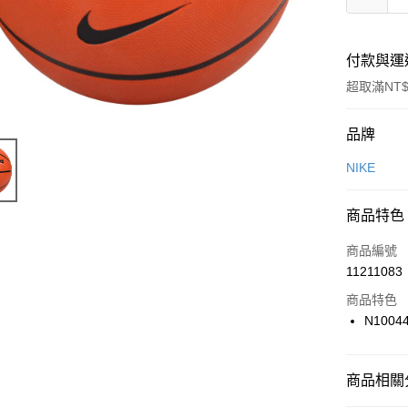
付款與運
超取滿NT$
付款方式
品牌
信用卡一
NIKE
信用卡分
商品特色
3 期 
商品編號
合作金
LINE Pay
11211083
華南商
Apple Pay
上海商
商品特色
國泰世
N1004
悠遊付
臺灣中
匯豐（
全盈+PAY
聯邦商
商品相關分
元大商
AFTEE先