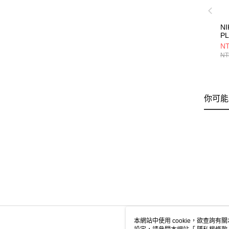
NI
P
7
NT
N1
NT
你可能
本網站中使用 cookie，欲查詢有關