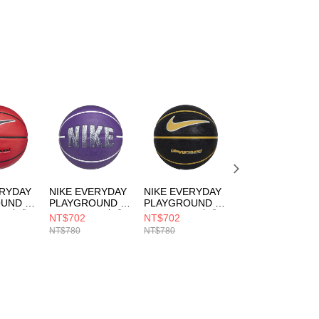
個人資料處理事宜，請瀏覽以下網址：
ee.tw/terms/#terms3
年的使用者請事先徵得法定代理人或監護人之同意方可使用
E先享後付」，若未經同意申辦者引起之損失，本公司不負相關責
AFTEE先享後付」時，將依據個別帳號之用戶狀況，依本公司
核予不同之上限額度；若仍有額度不足之情形，本公司將視審查
用戶進行身份認證。
一人註冊多個帳號或使用他人資訊註冊。若發現惡意使用之情
科技股份有限公司將有權停止該用戶之使用額度並採取法律行
ERYDAY
NIKE EVERYDAY
NIKE EVERYDAY
NIKE EVERYDAY
UND 8P
PLAYGROUND 8P
PLAYGROUND 8P
PLAYGROUND 8
C 7號球
GRAPHIC 7號球
GRAPHIC 7號球
GRAPHIC 5號球
NT$702
NT$702
NT$702
男女 籃球
男女 籃球
男女 籃球
NT$780
NT$780
NT$780
165107
N100437150807
N100437101507
N100437101505