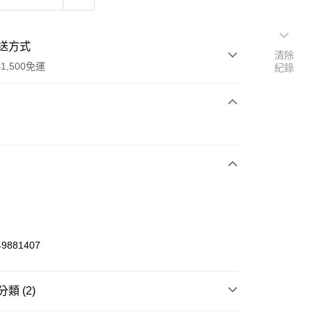
送方式
清除
1,500免運
紀錄
次付款
期付款
0 利率 每期
NT$226
21家銀行
庫商業銀行
第一商業銀行
業銀行
彰化商業銀行
業儲蓄銀行
台北富邦商業銀行
華商業銀行
兆豐國際商業銀行
49881407
小企業銀行
台中商業銀行
台灣）商業銀行
華泰商業銀行
業銀行
遠東國際商業銀行
類 (2)
業銀行
永豐商業銀行
享後付