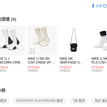
玉山商
品牌
NI
相關說明
分享
台新國
【關於「A
運動類型
台灣樂
AFTEE
便利好安
運送方式
價購 (9)
１．簡單
２．便利
7-11取貨
３．安心
每筆NT$1
【「AFT
宅配
１．於結帳
付」結帳
每筆NT$1
２．訂單
３．收到繳
付款後門
KE U J
NIKE U NK ED
NIKE NK
NIKE U N
／ATM／
NICORN CRW
CSH CREW 2P-
HERITAGE S
PLS CSH 
每筆NT$1
※ 請注意
R -160 男女 中
144 EMBRDY 男
SMIT 男女 側背包
144 DBL
$446
NT$365
NT$527
NT$284
絡購買商品
襪 FZ3393100
女 短統襪
BA5871010
襪 DH405
$550
NT$450
NT$650
NT$350
先享後付
FZ3073133
※ 交易是
是否繳費成
付客戶支
分類
【注意事
１．透過由
E 籃球
EVERYDAY PLAYGROUND 籃球
7號 籃球
男女 籃
交易，需
求債權轉