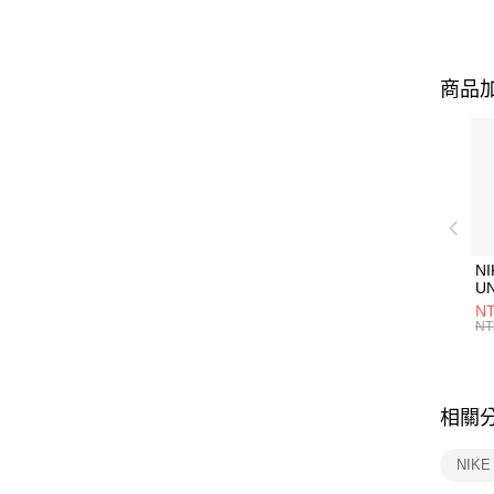
商品加
NI
U
1P
NT
統
NT
相關
NIK