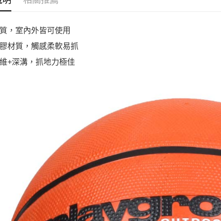
說明
相關推薦
質，室內外皆可使用
膠材質，觸感柔軟易抓
維+深溝，抓地力極佳