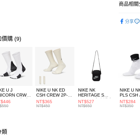
聯邦商
商品相關分
元大商
AFTEE先
玉山商
品牌
NB
相關說明
分享
台新國
【關於「A
男性商品
台灣樂
AFTEE
便利好安
女性商品
運送方式
價購 (9)
１．簡單
２．便利
運動類型
7-11取貨
３．安心
每筆NT$1
促銷活動
【「AFT
宅配
１．於結帳
付」結帳
每筆NT$1
２．訂單
３．收到繳
付款後門
KE U J
NIKE U NK ED
NIKE NK
NIKE U N
／ATM／
NICORN CRW
CSH CREW 2P-
HERITAGE S
PLS CSH 
每筆NT$1
※ 請注意
R -160 男女 中
144 EMBRDY 男
SMIT 男女 側背包
144 DBL
$446
NT$365
NT$527
NT$284
絡購買商品
襪 FZ3393100
女 短統襪
BA5871010
襪 DH405
$550
NT$450
NT$650
NT$350
先享後付
FZ3073133
※ 交易是
是否繳費成
付客戶支
分類
【注意事