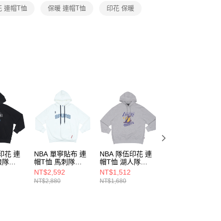
恩沛科技股份有限公司提供之「AFTEE先享後付」服務完成之
花 連帽T恤
保暖 連帽T恤
印花 保暖
依本服務之必要範圍內提供個人資料，並將交易相關給付款項請
讓予恩沛科技股份有限公司。
個人資料處理事宜，請瀏覽以下網址：
ee.tw/terms/#terms3
年的使用者請事先徵得法定代理人或監護人之同意方可使用
E先享後付」，若未經同意申辦者引起之損失，本公司不負相關責
AFTEE先享後付」時，將依據個別帳號之用戶狀況，依本公司
核予不同之上限額度；若仍有額度不足之情形，本公司將視審查
用戶進行身份認證。
一人註冊多個帳號或使用他人資訊註冊。若發現惡意使用之情
科技股份有限公司將有權停止該用戶之使用額度並採取法律行
印花 連
NBA 單寧貼布 連
NBA 隊伍印花 連
NBA 隊伍印花 連
狼隊
帽T恤 馬刺隊
帽T恤 湖人隊
帽T恤 快艇隊
20
3555105200
3555105511
3555105642
NT$2,592
NT$1,512
NT$1,512
NT$2,880
NT$1,680
NT$1,680