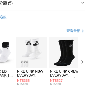
業銀行
遠東國際商業銀行
類 (5)
業銀行
永豐商業銀行
享後付
業銀行
星展（台灣）商業銀行
A
全系列服飾
客服
際商業銀行
中國信託商業銀行
FTEE先享後付」】
上衣
連帽上衣
天信用卡公司
先享後付是「在收到商品之後才付款」的支付方式。 讓您購物簡單
心！
上衣
連帽上衣
查看全部
：不需註冊會員、不需綁卡、不需儲值。
：只要手機號碼，簡訊認證，即可結帳。
休閒戶外
服飾
(快速到店)
：先確認商品／服務後，再付款。
00，滿NT$1,500(含以上)免運費
兒童/青少年｜鞋服6折起
EE先享後付」結帳流程】
方式選擇「AFTEE先享後付」後，將跳轉至「AFTEE先享後
頁面，進行簡訊認證並確認金額後，即可完成結帳。
00，滿NT$1,500(含以上)免運費
成立數日內，您將收到繳費通知簡訊。
費通知簡訊後14天內，點擊此簡訊中的連結，可透過四大超商
市自取
K ED
NIKE U NK NSW
NIKE U NK CREW
NIKE U NK
網路銀行／等多元方式進行付款，方視為交易完成。
ANK 1P
EVERYDAY
EVERYDAY
EVERYDAY LTW
00，滿NT$1,500(含以上)免運費
：結帳手續完成當下不需立刻繳費，但若您需要取消訂單，請聯
 男 中統
ESSENTIAL CR
BBALL 3PR 男女
ANKLE 3PR 男女
NT$365
NT$527
NT$365
的店家。未經商家同意取消之訂單仍視為有效，需透過AFTEE
8104
男女 短統襪
長統襪
踝襪 SX7677010
NT$450
NT$650
NT$450
繳納相關費用。
DX5089103
DA2123010
否成功請以「AFTEE先享後付 」之結帳頁面顯示為準，若有關於
功／繳費後需取消欲退款等相關疑問，請聯繫「AFTEE先享後
援中心」
https://netprotections.freshdesk.com/support/home
項】