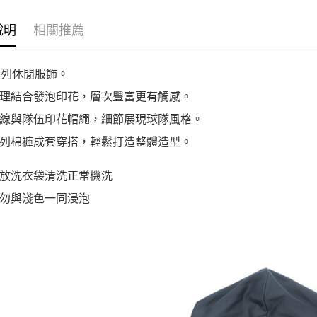
說明
相關推薦
系列休閒服飾。
理結合發泡印花，層次豐富更有觸感。
線與隊伍印花帽繩，細節展現球隊風格。
列棉褲成套穿搭，輕鬆打造整體造型。
放洗衣袋清洗正常機洗
勿與淺色一同浸泡