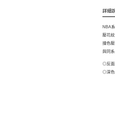
詳細
NBA
壓花紋
撞色壓
與同系
◎反面
◎深色