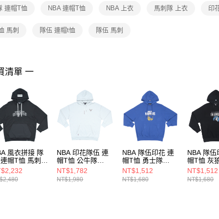
１．透過由
 連帽T恤
NBA 連帽T恤
NBA 上衣
馬刺隊 上衣
印
交易，需
求債權轉
２．關於
恤 馬刺
隊伍 連帽t恤
隊伍 馬刺
https://aft
３．未成
「AFTE
任。
買清單 一
４．使用「
即時審查
結果請求
５．嚴禁
形，恩沛
動。
BA 風衣拼接 隊
NBA 印花隊伍 連
NBA 隊伍印花 連
NBA 隊伍
 連帽T恤 馬刺隊
帽T恤 公牛隊
帽T恤 勇士隊
帽T恤 灰
55106020
3555114211
3555105982
35551058
$2,232
NT$1,782
NT$1,512
NT$1,512
$2,480
NT$1,980
NT$1,680
NT$1,680