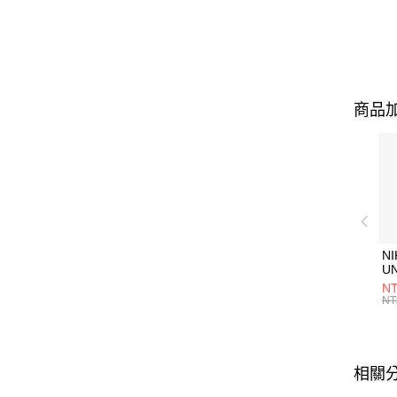
商品加
NI
U
1P
NT
統
NT
相關