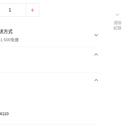
清除
紀錄
送方式
1,500免運
次付款
期付款
0 利率 每期
NT$660
21家銀行
庫商業銀行
第一商業銀行
業銀行
彰化商業銀行
業儲蓄銀行
台北富邦商業銀行
華商業銀行
兆豐國際商業銀行
4110
小企業銀行
台中商業銀行
台灣）商業銀行
華泰商業銀行