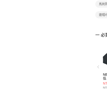
馬刺隊
連帽t
一 必
N
伍
35
NT
NT