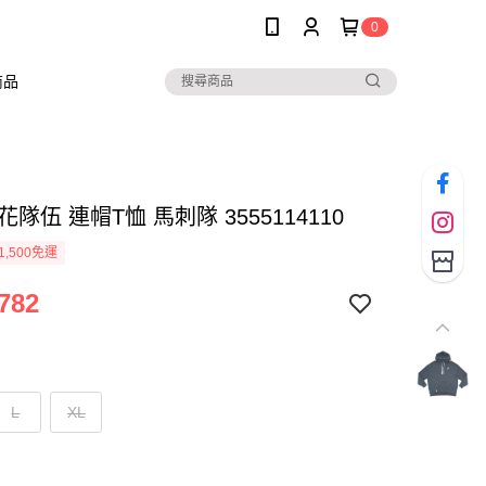
0
商品
印花隊伍 連帽T恤 馬刺隊 3555114110
1,500免運
782
L
XL