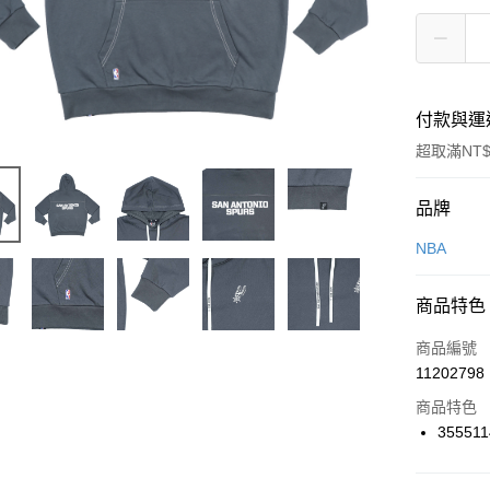
付款與運
超取滿NT$
付款方式
品牌
信用卡一
NBA
信用卡分
商品特色
3 期 
商品編號
合作金
LINE Pay
11202798
華南商
Apple Pay
上海商
商品特色
國泰世
355511
悠遊付
臺灣中
匯豐（
全盈+PAY