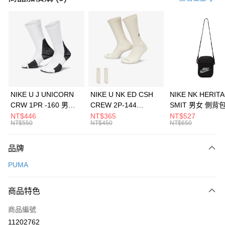
信用卡分期付款
3 期 0 利率 每期
NT$193
21家銀行
合作金庫商業銀行
第一商業銀行
LINE Pay
華南商業銀行
彰化商業銀行
Apple Pay
上海商業儲蓄銀行
台北富邦商業銀行
國泰世華商業銀行
兆豐國際商業銀行
悠遊付
臺灣中小企業銀行
台中商業銀行
NIKE U J UNICORN
NIKE U NK ED CSH
NIKE NK HERIT
匯豐（台灣）商業銀行
華泰商業銀行
CRW 1PR -160 男女
CREW 2P-144
SMIT 男女 側背
全盈+PAY
聯邦商業銀行
遠東國際商業銀行
中統襪 FZ3393100
EMBRDY 男女 短統襪
BA5871010
NT$446
NT$365
NT$527
元大商業銀行
永豐商業銀行
NT$550
NT$450
NT$650
AFTEE先享後付
FZ3073133
玉山商業銀行
星展（台灣）商業銀行
相關說明
台新國際商業銀行
中國信託商業銀行
品牌
【關於「AFTEE先享後付」】
台灣樂天信用卡公司
AFTEE先享後付是「在收到商品之後才付款」的支付方式。 讓您購物簡單
運送方式
PUMA
便利好安心！
１．簡單：不需註冊會員、不需綁卡、不需儲值。
7-11取貨(快速到店)
２．便利：只要手機號碼，簡訊認證，即可結帳。
商品特色
每筆NT$100，滿NT$1,500(含以上)免運費
３．安心：先確認商品／服務後，再付款。
商品編號
宅配
【「AFTEE先享後付」結帳流程】
１．於結帳方式選擇「AFTEE先享後付」後，將跳轉至「AFTEE先享後付」
11202762
每筆NT$100，滿NT$1,500(含以上)免運費