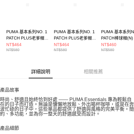
PUMA 基本系列NO. 1
PUMA 基本系列NO. 1
PUMA 基本系列NO
PATCH PLUS老爹帽
PATCH PLUS老爹帽
PATCH棒球帽(N)
(N) 男女 休閒帽
(N) 男女 休閒帽
休閒帽 02599703
NT$464
NT$464
NT$460
NT$580
NT$580
NT$580
02641602
02641601
詳細說明
相關推薦
產品故事
時尚、舒適且始終恰到好處 —— PUMA Essentials 專為輕鬆自
在的日子而打造。無論是慵懶地放鬆、外出喝杯咖啡，或是在奔
波忙碌的日子中，這些單品都提供了舒適與風格的完美平衡。簡
約、多功能，並為你一整天的舒適感受而設計。
產品細節