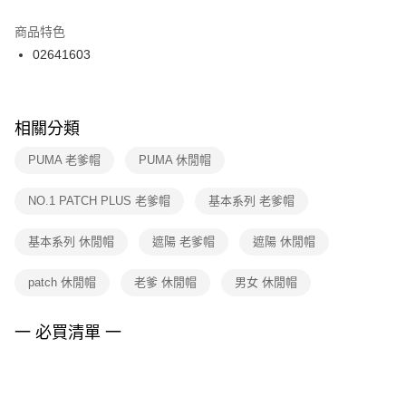
結帳頁面，進行簡訊認證並確認金額後，即可完成結帳。
２．訂單成立數日內，您將收到繳費通知簡訊。
商品特色
付款後門市自取
３．收到繳費通知簡訊後14天內，點擊此簡訊中的連結，可透過四大超商／
02641603
每筆NT$100，滿NT$1,500(含以上)免運費
ATM／網路銀行／等多元方式進行付款，方視為交易完成。
※ 請注意：結帳手續完成當下不需立刻繳費，但若您需要取消訂單，請聯絡
購買商品的店家。未經商家同意取消之訂單仍視為有效，需透過AFTEE先享
後付繳納相關費用。
※ 交易是否成功請以「AFTEE先享後付 」之結帳頁面顯示為準，若有關於
相關分類
是否繳費成功／繳費後需取消欲退款等相關疑問，請聯繫「AFTEE先享後付
客戶支援中心」
https://netprotections.freshdesk.com/support/home
PUMA 老爹帽
PUMA 休閒帽
【注意事項】
NO.1 PATCH PLUS 老爹帽
基本系列 老爹帽
１．透過由恩沛科技股份有限公司提供之「AFTEE先享後付」服務完成之交
易，需依本服務之必要範圍內提供個人資料，並將交易相關給付款項請求債
權轉讓予恩沛科技股份有限公司。
基本系列 休閒帽
遮陽 老爹帽
遮陽 休閒帽
２．關於個人資料處理事宜，請瀏覽以下網址：
https://aftee.tw/terms/#terms3
patch 休閒帽
老爹 休閒帽
男女 休閒帽
３．未成年的使用者請事先徵得法定代理人或監護人之同意方可使用
「AFTEE先享後付」，若未經同意申辦者引起之損失，本公司不負相關責
任。
一 必買清單 一
４．使用「AFTEE先享後付」時，將依據個別帳號之用戶狀況，依本公司即
時審查核予不同之上限額度；若仍有額度不足之情形，本公司將視審查結果
請求用戶進行身份認證。
５．嚴禁一人註冊多個帳號或使用他人資訊註冊。若發現惡意使用之情形，
恩沛科技股份有限公司將有權停止該用戶之使用額度並採取法律行動。