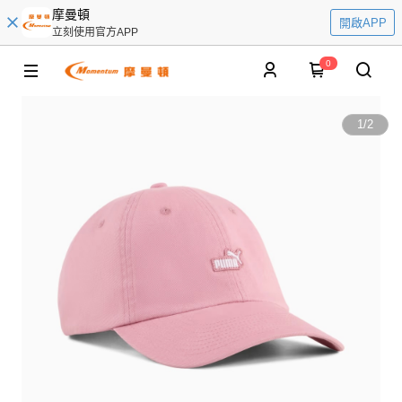
摩曼頓
開啟APP
立刻使用官方APP
0
1
/
2