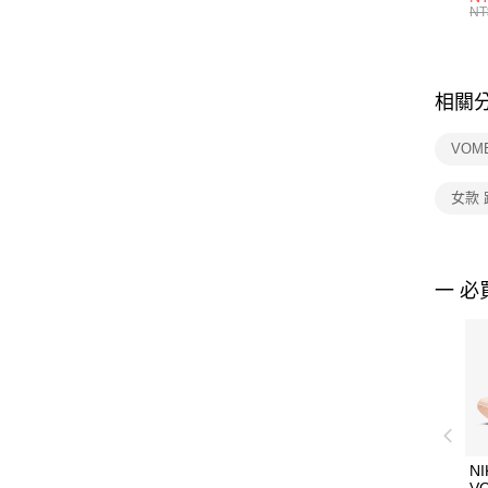
統
NT
相關
VOM
女款
一 必
NI
V