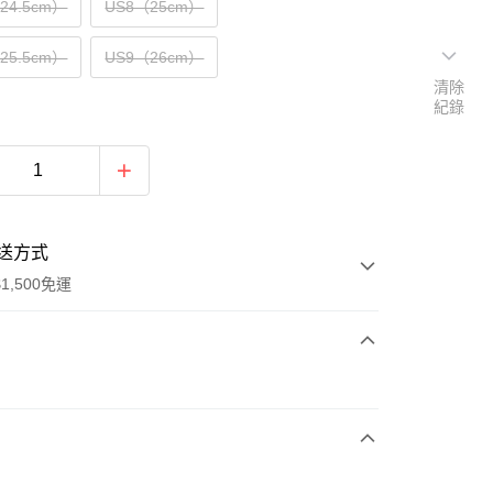
（24.5cm）
US8（25cm）
（25.5cm）
US9（26cm）
清除
紀錄
送方式
1,500免運
次付款
期付款
0 利率 每期
NT$1,933
21家銀行
庫商業銀行
第一商業銀行