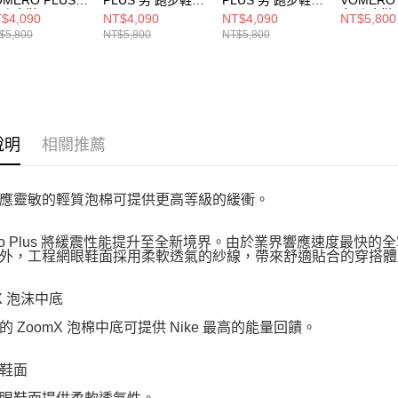
 跑步鞋
HV8150002
HV8150300
女 跑步鞋
$4,090
NT$4,090
NT$4,090
NT$5,800
8154801
HV81545
$5,800
NT$5,800
NT$5,800
說明
相關推薦
應靈敏的輕質泡棉可提供更高等級的緩衝。
ero Plus 將緩震性能提升至全新境界。由於業界響應速度最快的
外，工程網眼鞋面採用柔軟透氣的紗線，帶來舒適貼合的穿搭體
X 泡沫中底
的 ZoomX 泡棉中底可提供 Nike 最高的能量回饋。
鞋面