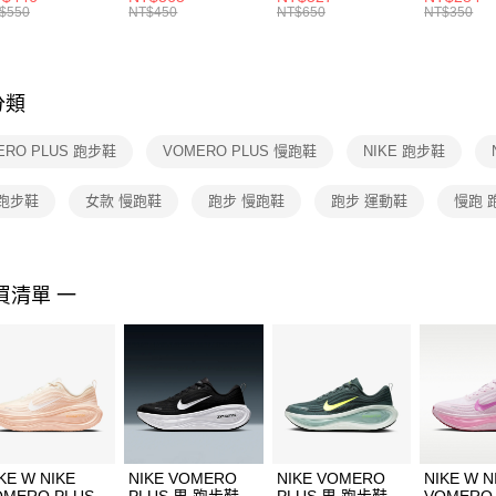
絡購買商品
襪 FZ3393100
女 短統襪
BA5871010
襪 DH405
$550
NT$450
NT$650
NT$350
先享後付
FZ3073133
※ 交易是
是否繳費成
付客戶支
分類
【注意事
１．透過由
ERO PLUS 跑步鞋
VOMERO PLUS 慢跑鞋
NIKE 跑步鞋
交易，需
求債權轉
２．關於
 跑步鞋
女款 慢跑鞋
跑步 慢跑鞋
跑步 運動鞋
慢跑 
https://aft
３．未成
「AFTE
任。
買清單 一
４．使用「
即時審查
結果請求
５．嚴禁
形，恩沛
動。
KE W NIKE
NIKE VOMERO
NIKE VOMERO
NIKE W N
OMERO PLUS
PLUS 男 跑步鞋
PLUS 男 跑步鞋
VOMERO