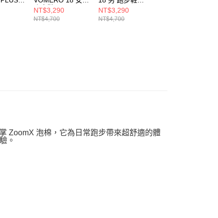
跑步鞋
HM6803007
跑步鞋
NT$3,290
NT$3,290
NT$3,290
04
HM6804005
HM6804110
NT$4,700
NT$4,700
NT$4,700
全掌 ZoomX 泡棉，它為日常跑步帶來超舒適的體
驗。