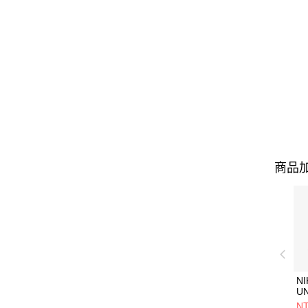
商品加
NI
U
1P
NT