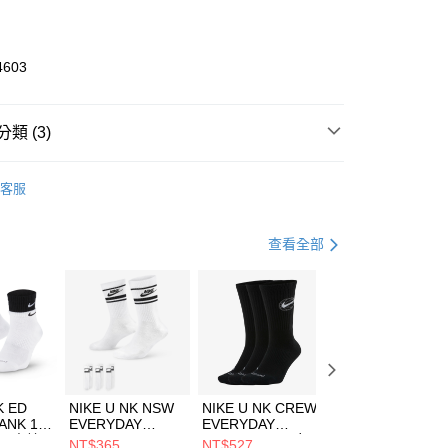
業銀行
彰化商業銀行
業儲蓄銀行
台北富邦商業銀行
華商業銀行
兆豐國際商業銀行
4603
小企業銀行
台中商業銀行
台灣）商業銀行
華泰商業銀行
業銀行
遠東國際商業銀行
類 (3)
業銀行
永豐商業銀行
享後付
業銀行
星展（台灣）商業銀行
KE
全系列鞋款
客服
際商業銀行
中國信託商業銀行
FTEE先享後付」】
鞋類
跑步鞋/慢跑鞋
天信用卡公司
先享後付是「在收到商品之後才付款」的支付方式。 讓您購物簡單
心！
跑步訓練
鞋
查看全部
：不需註冊會員、不需綁卡、不需儲值。
：只要手機號碼，簡訊認證，即可結帳。
(快速到店)
：先確認商品／服務後，再付款。
00，滿NT$1,500(含以上)免運費
EE先享後付」結帳流程】
方式選擇「AFTEE先享後付」後，將跳轉至「AFTEE先享後
頁面，進行簡訊認證並確認金額後，即可完成結帳。
00，滿NT$1,500(含以上)免運費
成立數日內，您將收到繳費通知簡訊。
費通知簡訊後14天內，點擊此簡訊中的連結，可透過四大超商
市自取
K ED
NIKE U NK NSW
NIKE U NK CREW
NIKE U NK
網路銀行／等多元方式進行付款，方視為交易完成。
ANK 1P
EVERYDAY
EVERYDAY
EVERYDAY LTW
00，滿NT$1,500(含以上)免運費
：結帳手續完成當下不需立刻繳費，但若您需要取消訂單，請聯
 男 中統
ESSENTIAL CR
BBALL 3PR 男女
ANKLE 3PR 男女
NT$365
NT$527
NT$365