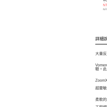
女
NT
HV
NT
詳細
大量反
Vom
驗。此
Zoom
超靈敏
柔軟的