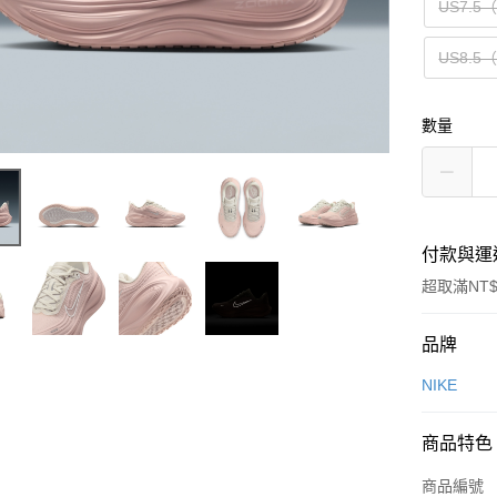
US7.5
US8.5
數量
付款與運
超取滿NT$
付款方式
品牌
信用卡一
NIKE
信用卡分
商品特色
3 期 
商品編號
合作金