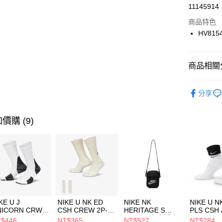
LINE Pay
11145914
華南商
Apple Pay
上海商
商品特色
國泰世
HV815
悠遊付
臺灣中
匯豐（
全盈+PAY
聯邦商
商品相關分
元大商
AFTEE先
玉山商
品牌
NI
相關說明
分享
台新國
【關於「A
女性商品
台灣樂
AFTEE
便利好安
運動類型
運送方式
價購 (9)
１．簡單
２．便利
7-11取貨
３．安心
每筆NT$1
【「AFT
宅配
１．於結帳
付」結帳
每筆NT$1
２．訂單
３．收到繳
付款後門
KE U J
NIKE U NK ED
NIKE NK
NIKE U N
／ATM／
NICORN CRW
CSH CREW 2P-
HERITAGE S
PLS CSH 
每筆NT$1
※ 請注意
R -160 男女 中
144 EMBRDY 男
SMIT 男女 側背包
144 DBL
$446
NT$365
NT$527
NT$284