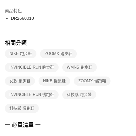
結帳頁面，進行簡訊認證並確認金額後，即可完成結帳。
２．訂單成立數日內，您將收到繳費通知簡訊。
商品特色
付款後門市自取
３．收到繳費通知簡訊後14天內，點擊此簡訊中的連結，可透過四大超商／
DR2660010
每筆NT$100，滿NT$1,500(含以上)免運費
ATM／網路銀行／等多元方式進行付款，方視為交易完成。
※ 請注意：結帳手續完成當下不需立刻繳費，但若您需要取消訂單，請聯絡
購買商品的店家。未經商家同意取消之訂單仍視為有效，需透過AFTEE先享
後付繳納相關費用。
※ 交易是否成功請以「AFTEE先享後付 」之結帳頁面顯示為準，若有關於
相關分類
是否繳費成功／繳費後需取消欲退款等相關疑問，請聯繫「AFTEE先享後付
客戶支援中心」
https://netprotections.freshdesk.com/support/home
NIKE 跑步鞋
ZOOMX 跑步鞋
【注意事項】
INVINCIBLE RUN 跑步鞋
WMNS 跑步鞋
１．透過由恩沛科技股份有限公司提供之「AFTEE先享後付」服務完成之交
易，需依本服務之必要範圍內提供個人資料，並將交易相關給付款項請求債
權轉讓予恩沛科技股份有限公司。
女款 跑步鞋
NIKE 慢跑鞋
ZOOMX 慢跑鞋
２．關於個人資料處理事宜，請瀏覽以下網址：
https://aftee.tw/terms/#terms3
INVINCIBLE RUN 慢跑鞋
科技感 跑步鞋
３．未成年的使用者請事先徵得法定代理人或監護人之同意方可使用
「AFTEE先享後付」，若未經同意申辦者引起之損失，本公司不負相關責
任。
科技感 慢跑鞋
４．使用「AFTEE先享後付」時，將依據個別帳號之用戶狀況，依本公司即
時審查核予不同之上限額度；若仍有額度不足之情形，本公司將視審查結果
請求用戶進行身份認證。
一 必買清單 一
５．嚴禁一人註冊多個帳號或使用他人資訊註冊。若發現惡意使用之情形，
恩沛科技股份有限公司將有權停止該用戶之使用額度並採取法律行動。