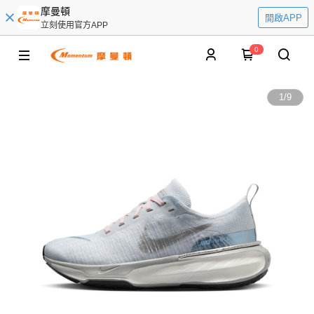
摩曼頓
開啟APP
立刻使用官方APP
0
1
/
9