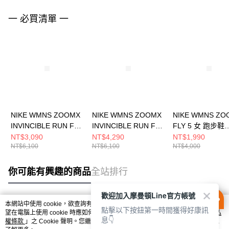
一 必買清單 一
NIKE WMNS ZOOMX
NIKE WMNS ZOOMX
NIKE WMNS ZO
INVINCIBLE RUN FK
INVINCIBLE RUN FK
FLY 5 女 跑步鞋
3 女 跑步鞋
3 女 跑步鞋
DM8974001
NT$3,090
NT$4,290
NT$1,990
NT$6,100
NT$6,100
NT$4,000
DR2660007
DR2660107
你可能有興趣的商品
全站排行
歡迎加入摩曼頓Line官方帳號
本網站中使用 cookie，欲查詢有關本網站使用 cookie 方式之詳情，及若您不希
點擊以下按鈕第一時間獲得好康訊
熱門標籤
望在電腦上使用 cookie 時應如何變更電腦的 cookie 設定，請參閱本網站「
隱私
息👇
權條款
」之 Cookie 聲明。您繼續使用本網站即表示您同意本公司得按本網站使