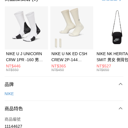
信用卡分期付款
3 期 0 利率 每期
NT$2,033
21家銀行
合作金庫商業銀行
第一商業銀行
LINE Pay
華南商業銀行
彰化商業銀行
Apple Pay
上海商業儲蓄銀行
台北富邦商業銀行
國泰世華商業銀行
兆豐國際商業銀行
悠遊付
臺灣中小企業銀行
台中商業銀行
NIKE U J UNICORN
NIKE U NK ED CSH
NIKE NK HERIT
匯豐（台灣）商業銀行
華泰商業銀行
CRW 1PR -160 男女
CREW 2P-144
SMIT 男女 側背
全盈+PAY
聯邦商業銀行
遠東國際商業銀行
中統襪 FZ3393100
EMBRDY 男女 短統襪
BA5871010
NT$446
NT$365
NT$527
元大商業銀行
永豐商業銀行
NT$550
NT$450
NT$650
AFTEE先享後付
FZ3073133
玉山商業銀行
星展（台灣）商業銀行
相關說明
台新國際商業銀行
中國信託商業銀行
品牌
【關於「AFTEE先享後付」】
台灣樂天信用卡公司
AFTEE先享後付是「在收到商品之後才付款」的支付方式。 讓您購物簡單
運送方式
NIKE
便利好安心！
１．簡單：不需註冊會員、不需綁卡、不需儲值。
7-11取貨(快速到店)
２．便利：只要手機號碼，簡訊認證，即可結帳。
商品特色
每筆NT$100，滿NT$1,500(含以上)免運費
３．安心：先確認商品／服務後，再付款。
商品編號
宅配
【「AFTEE先享後付」結帳流程】
１．於結帳方式選擇「AFTEE先享後付」後，將跳轉至「AFTEE先享後付」
11144627
每筆NT$100，滿NT$1,500(含以上)免運費