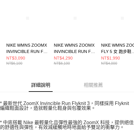
NIKE WMNS ZOOMX
NIKE WMNS ZOOMX
NIKE WMNS ZO
INVINCIBLE RUN FK
INVINCIBLE RUN FK
FLY 5 女 跑步鞋
3 女 跑步鞋
3 女 跑步鞋
DM8974001
NT$3,090
NT$4,290
NT$1,990
NT$6,100
NT$6,100
NT$4,000
DR2660007
DR2660107
詳細說明
相關推薦
* 最新世代 ZoomX Invincible Run Flyknit 3，同樣採用 Flyknit
編織鞋面設計，造就輕量化鞋身與包覆效果。
* 中底搭載 Nike 最輕量化且彈性最強的 ZoomX 科技，提供絕佳
的舒適性與彈性，有效減緩觸地時地面給予雙足的衝擊力。