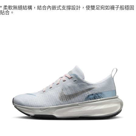
* 柔軟無縫結構，結合內嵌式支撐設計，使雙足宛如襪子般穩固
貼合。