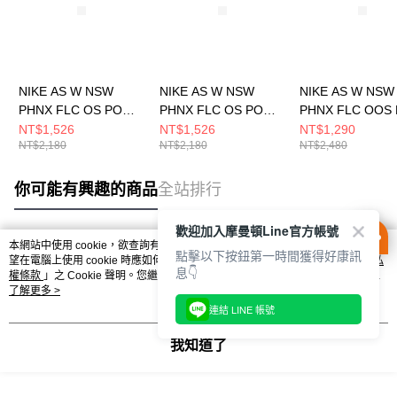
NIKE AS W NSW
NIKE AS W NSW
NIKE AS W NSW
PHNX FLC OS PO
PHNX FLC OS PO
PHNX FLC OOS
HOODIE 女 連帽上衣
HOODIE 女 連帽上衣
HOOD 女 連帽上
NT$1,526
NT$1,526
NT$1,290
NT$2,180
NT$2,180
NT$2,480
DQ5861667
DQ5861499
DQ5859133
你可能有興趣的商品
全站排行
歡迎加入摩曼頓Line官方帳號
本網站中使用 cookie，欲查詢有關本網站使用 cookie 方式之詳情，及若您不希
點擊以下按鈕第一時間獲得好康訊
熱門標籤
望在電腦上使用 cookie 時應如何變更電腦的 cookie 設定，請參閱本網站「
隱私
息👇
權條款
」之 Cookie 聲明。您繼續使用本網站即表示您同意本公司得按本網站使
用條款之 Cookie 聲明使用 cookie。
了解更多 >
連結 LINE 帳號
我知道了