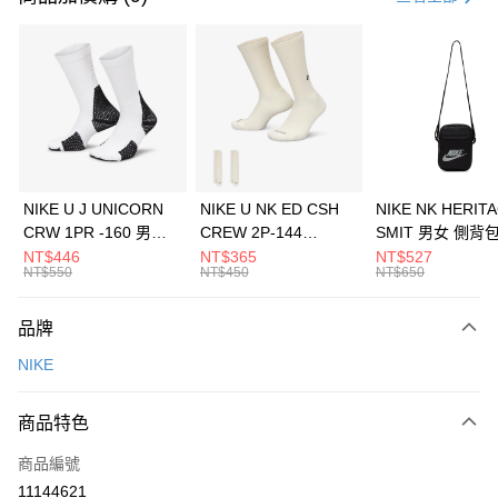
信用卡分期付款
3 期 0 利率 每期
NT$826
21家銀行
合作金庫商業銀行
第一商業銀行
LINE Pay
華南商業銀行
彰化商業銀行
Apple Pay
上海商業儲蓄銀行
台北富邦商業銀行
國泰世華商業銀行
兆豐國際商業銀行
悠遊付
臺灣中小企業銀行
台中商業銀行
NIKE U J UNICORN
NIKE U NK ED CSH
NIKE NK HERIT
匯豐（台灣）商業銀行
華泰商業銀行
CRW 1PR -160 男女
CREW 2P-144
SMIT 男女 側背
全盈+PAY
聯邦商業銀行
遠東國際商業銀行
中統襪 FZ3393100
EMBRDY 男女 短統襪
BA5871010
NT$446
NT$365
NT$527
元大商業銀行
永豐商業銀行
NT$550
NT$450
NT$650
AFTEE先享後付
FZ3073133
玉山商業銀行
星展（台灣）商業銀行
相關說明
台新國際商業銀行
中國信託商業銀行
品牌
【關於「AFTEE先享後付」】
台灣樂天信用卡公司
AFTEE先享後付是「在收到商品之後才付款」的支付方式。 讓您購物簡單
運送方式
NIKE
便利好安心！
１．簡單：不需註冊會員、不需綁卡、不需儲值。
7-11取貨(快速到店)
２．便利：只要手機號碼，簡訊認證，即可結帳。
商品特色
每筆NT$100，滿NT$1,500(含以上)免運費
３．安心：先確認商品／服務後，再付款。
商品編號
宅配
【「AFTEE先享後付」結帳流程】
１．於結帳方式選擇「AFTEE先享後付」後，將跳轉至「AFTEE先享後付」
11144621
每筆NT$100，滿NT$1,500(含以上)免運費