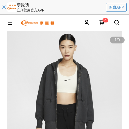
摩曼頓
開啟APP
立刻使用官方APP
0
1
/
9