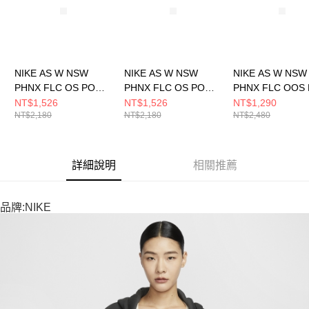
NIKE AS W NSW
NIKE AS W NSW
NIKE AS W NSW
PHNX FLC OS PO
PHNX FLC OS PO
PHNX FLC OOS
HOODIE 女 連帽上衣
HOODIE 女 連帽上衣
HOOD 女 連帽上
NT$1,526
NT$1,526
NT$1,290
NT$2,180
NT$2,180
NT$2,480
DQ5861667
DQ5861499
DQ5859133
詳細說明
相關推薦
品牌:NIKE