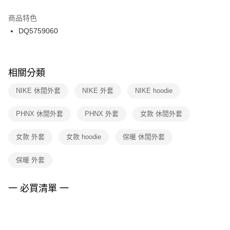
結帳頁面，進行簡訊認證並確認金額後，即可完成結帳。
２．訂單成立數日內，您將收到繳費通知簡訊。
商品特色
付款後門市自取
３．收到繳費通知簡訊後14天內，點擊此簡訊中的連結，可透過四大超商／
DQ5759060
每筆NT$100，滿NT$1,500(含以上)免運費
ATM／網路銀行／等多元方式進行付款，方視為交易完成。
※ 請注意：結帳手續完成當下不需立刻繳費，但若您需要取消訂單，請聯絡
購買商品的店家。未經商家同意取消之訂單仍視為有效，需透過AFTEE先享
後付繳納相關費用。
※ 交易是否成功請以「AFTEE先享後付 」之結帳頁面顯示為準，若有關於
相關分類
是否繳費成功／繳費後需取消欲退款等相關疑問，請聯繫「AFTEE先享後付
客戶支援中心」
https://netprotections.freshdesk.com/support/home
NIKE 休閒外套
NIKE 外套
NIKE hoodie
【注意事項】
PHNX 休閒外套
PHNX 外套
女款 休閒外套
１．透過由恩沛科技股份有限公司提供之「AFTEE先享後付」服務完成之交
易，需依本服務之必要範圍內提供個人資料，並將交易相關給付款項請求債
權轉讓予恩沛科技股份有限公司。
女款 外套
女款 hoodie
保暖 休閒外套
２．關於個人資料處理事宜，請瀏覽以下網址：
https://aftee.tw/terms/#terms3
保暖 外套
３．未成年的使用者請事先徵得法定代理人或監護人之同意方可使用
「AFTEE先享後付」，若未經同意申辦者引起之損失，本公司不負相關責
任。
一 必買清單 一
４．使用「AFTEE先享後付」時，將依據個別帳號之用戶狀況，依本公司即
時審查核予不同之上限額度；若仍有額度不足之情形，本公司將視審查結果
請求用戶進行身份認證。
５．嚴禁一人註冊多個帳號或使用他人資訊註冊。若發現惡意使用之情形，
恩沛科技股份有限公司將有權停止該用戶之使用額度並採取法律行動。