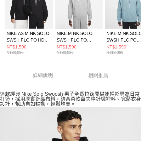
NIKE AS M NK SOLO
NIKE M NK SOLO
NIKE M NK SOL
SWSH FLC PO HDY
SWSH FLC PO
SWSH FLC PO
男 連帽上衣
HOODIE 男 連帽上衣
HOODIE 男 連
NT$1,590
NT$1,590
NT$1,590
NT$3,080
NT$3,080
NT$3,080
DX1356010
DX1355063
DX1355464
詳細說明
相關推薦
這款經典 Nike Solo Swoosh 男子全長拉鍊開襟連帽衫專為日常
打造，採用厚實針織布料，結合柔軟華夫格針織裡料。寬鬆衣身
設計，幫助自如暢動，輕鬆堆疊。