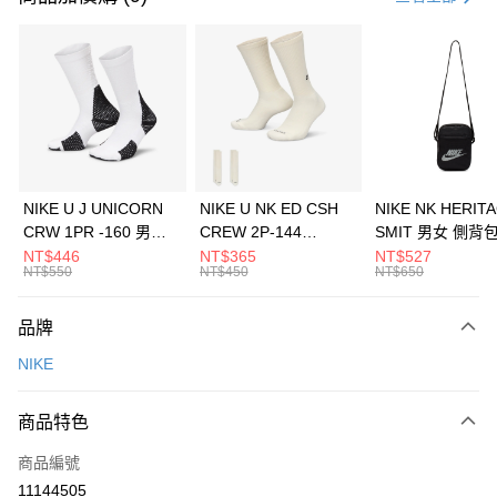
信用卡分期付款
3 期 0 利率 每期
NT$1,326
21家銀行
合作金庫商業銀行
第一商業銀行
LINE Pay
華南商業銀行
彰化商業銀行
Apple Pay
上海商業儲蓄銀行
台北富邦商業銀行
國泰世華商業銀行
兆豐國際商業銀行
悠遊付
臺灣中小企業銀行
台中商業銀行
NIKE U J UNICORN
NIKE U NK ED CSH
NIKE NK HERIT
匯豐（台灣）商業銀行
華泰商業銀行
CRW 1PR -160 男女
CREW 2P-144
SMIT 男女 側背
全盈+PAY
聯邦商業銀行
遠東國際商業銀行
中統襪 FZ3393100
EMBRDY 男女 短統襪
BA5871010
NT$446
NT$365
NT$527
元大商業銀行
永豐商業銀行
NT$550
NT$450
NT$650
AFTEE先享後付
FZ3073133
玉山商業銀行
星展（台灣）商業銀行
相關說明
台新國際商業銀行
中國信託商業銀行
品牌
【關於「AFTEE先享後付」】
台灣樂天信用卡公司
AFTEE先享後付是「在收到商品之後才付款」的支付方式。 讓您購物簡單
運送方式
NIKE
便利好安心！
１．簡單：不需註冊會員、不需綁卡、不需儲值。
7-11取貨(快速到店)
２．便利：只要手機號碼，簡訊認證，即可結帳。
商品特色
每筆NT$100，滿NT$1,500(含以上)免運費
３．安心：先確認商品／服務後，再付款。
商品編號
宅配
【「AFTEE先享後付」結帳流程】
１．於結帳方式選擇「AFTEE先享後付」後，將跳轉至「AFTEE先享後付」
11144505
每筆NT$100，滿NT$1,500(含以上)免運費