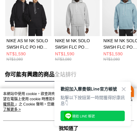
NIKE AS M NK SOLO
NIKE M NK SOLO
NIKE M NK SOL
SWSH FLC PO HDY
SWSH FLC PO
SWSH FLC PO
男 連帽上衣
HOODIE 男 連帽上衣
HOODIE 男 連
NT$1,590
NT$1,590
NT$1,590
NT$3,080
NT$3,080
NT$3,080
DX1356010
DX1355063
DX1355464
你可能有興趣的商品
全站排行
歡迎加入摩曼頓Line官方帳號
本網站中使用 cookie，欲查詢有關本網站使用 cookie 方式之詳情，及若您不希
點擊以下按鈕第一時間獲得好康訊
熱門標籤
望在電腦上使用 cookie 時應如何變更電腦的 cookie 設定，請參閱本網站「
隱私
息👇
權條款
」之 Cookie 聲明。您繼續使用本網站即表示您同意本公司得按本網站使
用條款之 Cookie 聲明使用 cookie。
了解更多 >
連結 LINE 帳號
我知道了