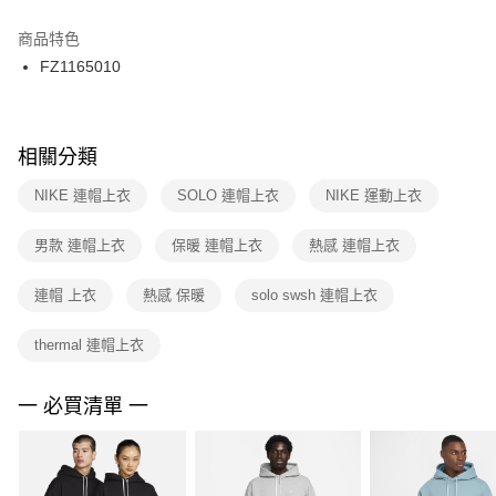
結帳頁面，進行簡訊認證並確認金額後，即可完成結帳。
２．訂單成立數日內，您將收到繳費通知簡訊。
商品特色
付款後門市自取
３．收到繳費通知簡訊後14天內，點擊此簡訊中的連結，可透過四大超商／
FZ1165010
每筆NT$100，滿NT$1,500(含以上)免運費
ATM／網路銀行／等多元方式進行付款，方視為交易完成。
※ 請注意：結帳手續完成當下不需立刻繳費，但若您需要取消訂單，請聯絡
購買商品的店家。未經商家同意取消之訂單仍視為有效，需透過AFTEE先享
後付繳納相關費用。
※ 交易是否成功請以「AFTEE先享後付 」之結帳頁面顯示為準，若有關於
相關分類
是否繳費成功／繳費後需取消欲退款等相關疑問，請聯繫「AFTEE先享後付
客戶支援中心」
https://netprotections.freshdesk.com/support/home
NIKE 連帽上衣
SOLO 連帽上衣
NIKE 運動上衣
【注意事項】
男款 連帽上衣
保暖 連帽上衣
熱感 連帽上衣
１．透過由恩沛科技股份有限公司提供之「AFTEE先享後付」服務完成之交
易，需依本服務之必要範圍內提供個人資料，並將交易相關給付款項請求債
權轉讓予恩沛科技股份有限公司。
連帽 上衣
熱感 保暖
solo swsh 連帽上衣
２．關於個人資料處理事宜，請瀏覽以下網址：
https://aftee.tw/terms/#terms3
thermal 連帽上衣
３．未成年的使用者請事先徵得法定代理人或監護人之同意方可使用
「AFTEE先享後付」，若未經同意申辦者引起之損失，本公司不負相關責
任。
一 必買清單 一
４．使用「AFTEE先享後付」時，將依據個別帳號之用戶狀況，依本公司即
時審查核予不同之上限額度；若仍有額度不足之情形，本公司將視審查結果
請求用戶進行身份認證。
５．嚴禁一人註冊多個帳號或使用他人資訊註冊。若發現惡意使用之情形，
恩沛科技股份有限公司將有權停止該用戶之使用額度並採取法律行動。