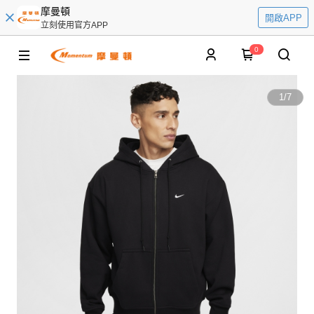
摩曼頓
開啟APP
立刻使用官方APP
0
1
/
7