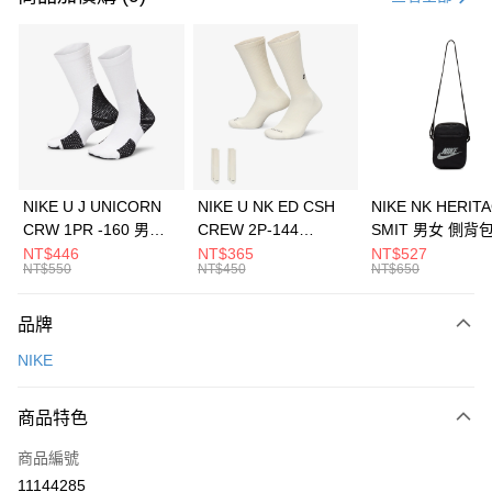
信用卡分期付款
3 期 0 利率 每期
NT$116
21家銀行
合作金庫商業銀行
第一商業銀行
LINE Pay
華南商業銀行
彰化商業銀行
Apple Pay
上海商業儲蓄銀行
台北富邦商業銀行
國泰世華商業銀行
兆豐國際商業銀行
悠遊付
臺灣中小企業銀行
台中商業銀行
NIKE U J UNICORN
NIKE U NK ED CSH
NIKE NK HERIT
匯豐（台灣）商業銀行
華泰商業銀行
CRW 1PR -160 男女
CREW 2P-144
SMIT 男女 側背
全盈+PAY
聯邦商業銀行
遠東國際商業銀行
中統襪 FZ3393100
EMBRDY 男女 短統襪
BA5871010
NT$446
NT$365
NT$527
元大商業銀行
永豐商業銀行
NT$550
NT$450
NT$650
AFTEE先享後付
FZ3073133
玉山商業銀行
星展（台灣）商業銀行
相關說明
台新國際商業銀行
中國信託商業銀行
品牌
【關於「AFTEE先享後付」】
台灣樂天信用卡公司
AFTEE先享後付是「在收到商品之後才付款」的支付方式。 讓您購物簡單
運送方式
NIKE
便利好安心！
１．簡單：不需註冊會員、不需綁卡、不需儲值。
7-11取貨(快速到店)
２．便利：只要手機號碼，簡訊認證，即可結帳。
商品特色
每筆NT$100，滿NT$1,500(含以上)免運費
３．安心：先確認商品／服務後，再付款。
商品編號
宅配
【「AFTEE先享後付」結帳流程】
１．於結帳方式選擇「AFTEE先享後付」後，將跳轉至「AFTEE先享後付」
11144285
每筆NT$100，滿NT$1,500(含以上)免運費