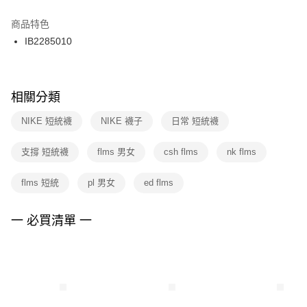
結帳頁面，進行簡訊認證並確認金額後，即可完成結帳。
２．訂單成立數日內，您將收到繳費通知簡訊。
商品特色
付款後門市自取
３．收到繳費通知簡訊後14天內，點擊此簡訊中的連結，可透過四大超商／
IB2285010
每筆NT$100，滿NT$1,500(含以上)免運費
ATM／網路銀行／等多元方式進行付款，方視為交易完成。
※ 請注意：結帳手續完成當下不需立刻繳費，但若您需要取消訂單，請聯絡
購買商品的店家。未經商家同意取消之訂單仍視為有效，需透過AFTEE先享
後付繳納相關費用。
※ 交易是否成功請以「AFTEE先享後付 」之結帳頁面顯示為準，若有關於
相關分類
是否繳費成功／繳費後需取消欲退款等相關疑問，請聯繫「AFTEE先享後付
客戶支援中心」
https://netprotections.freshdesk.com/support/home
NIKE 短統襪
NIKE 襪子
日常 短統襪
【注意事項】
支撐 短統襪
flms 男女
csh flms
nk flms
１．透過由恩沛科技股份有限公司提供之「AFTEE先享後付」服務完成之交
易，需依本服務之必要範圍內提供個人資料，並將交易相關給付款項請求債
權轉讓予恩沛科技股份有限公司。
flms 短統
pl 男女
ed flms
２．關於個人資料處理事宜，請瀏覽以下網址：
https://aftee.tw/terms/#terms3
３．未成年的使用者請事先徵得法定代理人或監護人之同意方可使用
一 必買清單 一
「AFTEE先享後付」，若未經同意申辦者引起之損失，本公司不負相關責
任。
４．使用「AFTEE先享後付」時，將依據個別帳號之用戶狀況，依本公司即
時審查核予不同之上限額度；若仍有額度不足之情形，本公司將視審查結果
請求用戶進行身份認證。
５．嚴禁一人註冊多個帳號或使用他人資訊註冊。若發現惡意使用之情形，
恩沛科技股份有限公司將有權停止該用戶之使用額度並採取法律行動。