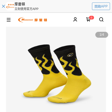
摩曼頓
開啟APP
立刻使用官方APP
0
1
/
4