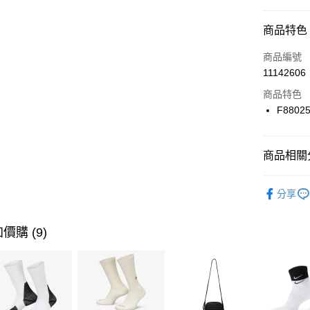
信用卡分
商品特色
3 期 
商品編號
合作金
LINE Pay
11142606
華南商
Apple Pay
上海商
商品特色
國泰世
F88025
悠遊付
臺灣中
匯豐（
全盈+PAY
聯邦商
商品相關分
元大商
AFTEE先
玉山商
品牌
Ic
相關說明
分享
台新國
【關於「A
男性商品
台灣樂
AFTEE
便利好安
女性商品
運送方式
價購 (9)
１．簡單
２．便利
運動類型
7-11取貨
３．安心
每筆NT$1
促銷活動
【「AFT
宅配
１．於結帳