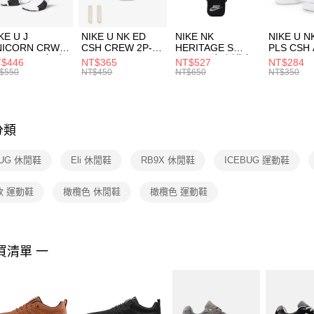
付」結帳
每筆NT$1
２．訂單
３．收到繳
付款後門
KE U J
NIKE U NK ED
NIKE NK
NIKE U N
／ATM／
NICORN CRW
CSH CREW 2P-
HERITAGE S
PLS CSH 
每筆NT$1
※ 請注意
R -160 男女 中
144 EMBRDY 男
SMIT 男女 側背包
144 DBL
$446
NT$365
NT$527
NT$284
絡購買商品
襪 FZ3393100
女 短統襪
BA5871010
襪 DH405
$550
NT$450
NT$650
NT$350
先享後付
FZ3073133
※ 交易是
是否繳費成
付客戶支
分類
【注意事
１．透過由
BUG 休閒鞋
Eli 休閒鞋
RB9X 休閒鞋
ICEBUG 運動鞋
交易，需
求債權轉
２．關於
款 運動鞋
橄欖色 休閒鞋
橄欖色 運動鞋
https://aft
３．未成
「AFTE
任。
買清單 一
４．使用「
即時審查
結果請求
５．嚴禁
形，恩沛