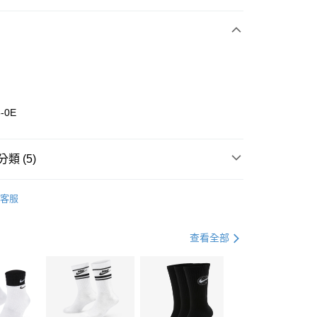
期付款
0 利率 每期
NT$1,660
21家銀行
庫商業銀行
第一商業銀行
業銀行
彰化商業銀行
業儲蓄銀行
台北富邦商業銀行
華商業銀行
兆豐國際商業銀行
-0E
小企業銀行
台中商業銀行
台灣）商業銀行
華泰商業銀行
業銀行
遠東國際商業銀行
類 (5)
業銀行
永豐商業銀行
享後付
業銀行
星展（台灣）商業銀行
ebug
客服
際商業銀行
中國信託商業銀行
FTEE先享後付」】
鞋類
休閒鞋
天信用卡公司
先享後付是「在收到商品之後才付款」的支付方式。 讓您購物簡單
心！
鞋類
休閒鞋
查看全部
：不需註冊會員、不需綁卡、不需儲值。
：只要手機號碼，簡訊認證，即可結帳。
登山健行
鞋
(快速到店)
：先確認商品／服務後，再付款。
00，滿NT$1,500(含以上)免運費
兒童/青少年｜鞋服6折起
EE先享後付」結帳流程】
方式選擇「AFTEE先享後付」後，將跳轉至「AFTEE先享後