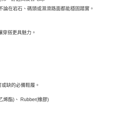
地橡膠，不論在岩石、碼頭或濕滑路面都能穩固踏實。
k，讓穿搭更具魅力。
不可或缺的必備鞋履。
酸乙烯酯)、 Rubber(橡膠)