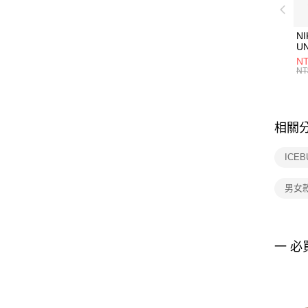
NI
U
1P
NT
統
NT
相關
ICE
男女
一 必