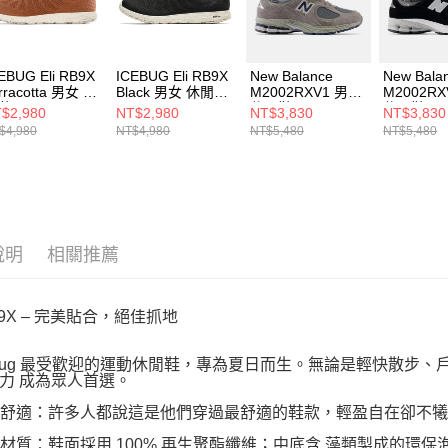
動。
EBUG Eli RB9X
ICEBUG Eli RB9X
New Balance
New Bala
rracotta 男女 休
Black 男女 休閒鞋
M2002RXV1 男女
M2002R
鞋 F0235010
F88025-0A
休閒鞋
休閒鞋
$2,980
NT$2,980
NT$3,830
NT$3,830
M2002RXC-D
M2002RX
$4,980
NT$4,980
NT$5,480
NT$5,480
說明
相關推薦
RB9X – 完美貼合，絕佳抓地
Icebug 最受歡迎的運動休閒鞋，專為夏日而生。無論是輕快散步、
力 成為眾人首選。
極致舒適：許多人都說這是他們穿過最舒適的鞋款，輕盈自在卻不
環保材質：鞋面採用 100% 再生聚酯纖維；中底含 藻類製成的環