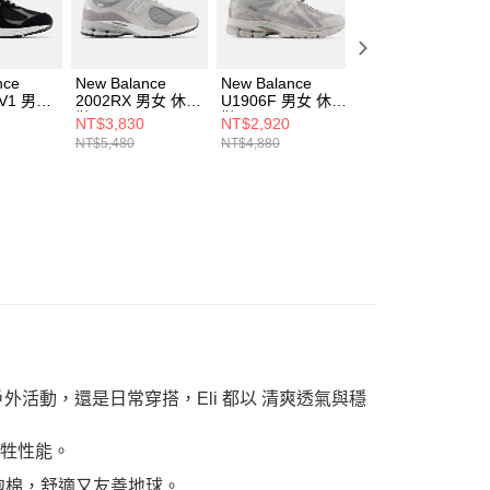
nce
New Balance
New Balance
New Balance
XV1 男女
2002RX 男女 休閒
U1906F 男女 休閒
U2002DX 男女 休
鞋 M2002RXJ-D
鞋 U190611X-D
閒鞋 U20023MB-
NT$3,830
NT$2,920
NT$3,970
D-D
D
NT$5,480
NT$4,880
NT$5,680
戶外活動，還是日常穿搭，Eli 都以 清爽透氣與穩
犧牲性能。
保泡棉，舒適又友善地球。