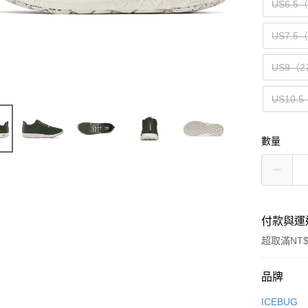
US6.5
US7.5
US9（2
US10.5
數量
付款與運
超取滿NT$
付款方式
品牌
信用卡一
ICEBUG