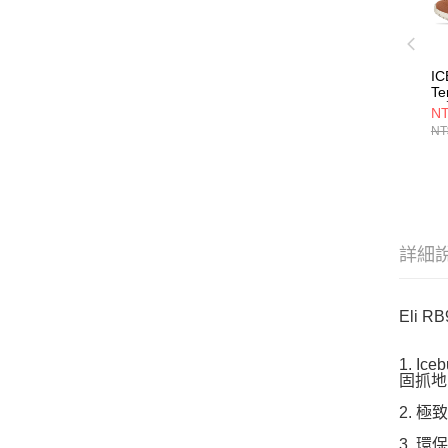
IC
Te
閒
NT
NT
詳細
Eli 
1. 
固抓地
2. 
3. 