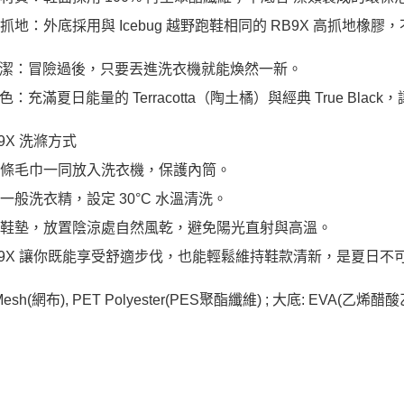
強大抓地：外底採用與 Icebug 越野跑鞋相同的 RB9X 高抓
潔：冒險過後，只要丟進洗衣機就能煥然一新。
：充滿夏日能量的 Terracotta（陶土橘）與經典 True Blac
RB9X 洗滌方式
與幾條毛巾一同放入洗衣機，保護內筒。
使用一般洗衣精，設定 30°C 水溫清洗。
取出鞋墊，放置陰涼處自然風乾，避免陽光直射與高溫。
 RB9X 讓你既能享受舒適步伐，也能輕鬆維持鞋款清新，是夏日
Mesh(網布), PET Polyester(PES聚酯纖維) ; 大底: EVA(乙烯醋