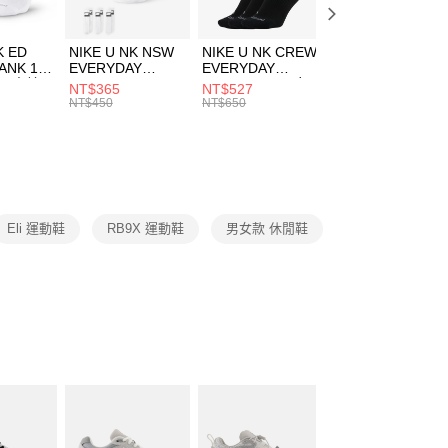
頁面，進行簡訊認證並確認金額後，即可完成結帳。
00，滿NT$1,500(含以上)免運費
成立數日內，您將收到繳費通知簡訊。
費通知簡訊後14天內，點擊此簡訊中的連結，可透過四大超商
市自取
K ED
NIKE U NK NSW
NIKE U NK CREW
NIKE U NK
網路銀行／等多元方式進行付款，方視為交易完成。
ANK 1P
EVERYDAY
EVERYDAY
EVERYDAY LTW
00，滿NT$1,500(含以上)免運費
：結帳手續完成當下不需立刻繳費，但若您需要取消訂單，請聯
 男 中統
ESSENTIAL CR
BBALL 3PR 男女
ANKLE 3PR 男女
NT$365
NT$527
NT$365
的店家。未經商家同意取消之訂單仍視為有效，需透過AFTEE
8104
男女 短統襪
長統襪
踝襪 SX7677010
NT$450
NT$650
NT$450
繳納相關費用。
DX5089103
DA2123010
否成功請以「AFTEE先享後付 」之結帳頁面顯示為準，若有關於
功／繳費後需取消欲退款等相關疑問，請聯繫「AFTEE先享後
援中心」
https://netprotections.freshdesk.com/support/home
項】
恩沛科技股份有限公司提供之「AFTEE先享後付」服務完成之
Eli 運動鞋
RB9X 運動鞋
男女款 休閒鞋
依本服務之必要範圍內提供個人資料，並將交易相關給付款項請
讓予恩沛科技股份有限公司。
個人資料處理事宜，請瀏覽以下網址：
ee.tw/terms/#terms3
年的使用者請事先徵得法定代理人或監護人之同意方可使用
E先享後付」，若未經同意申辦者引起之損失，本公司不負相關責
AFTEE先享後付」時，將依據個別帳號之用戶狀況，依本公司
核予不同之上限額度；若仍有額度不足之情形，本公司將視審查
用戶進行身份認證。
一人註冊多個帳號或使用他人資訊註冊。若發現惡意使用之情
科技股份有限公司將有權停止該用戶之使用額度並採取法律行