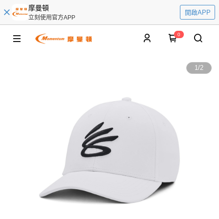
摩曼頓
開啟APP
立刻使用官方APP
0
1
/
2