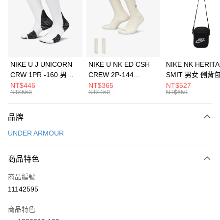
3 期 0 利率 每期
NT$460
21家銀行
合作金庫商業銀行
第一商業銀行
LINE Pay
華南商業銀行
彰化商業銀行
Apple Pay
上海商業儲蓄銀行
台北富邦商業銀行
國泰世華商業銀行
兆豐國際商業銀行
悠遊付
臺灣中小企業銀行
台中商業銀行
NIKE U J UNICORN
NIKE U NK ED CSH
NIKE NK HERIT
匯豐（台灣）商業銀行
華泰商業銀行
CRW 1PR -160 男女
CREW 2P-144
SMIT 男女 側背
全盈+PAY
聯邦商業銀行
遠東國際商業銀行
中統襪 FZ3393100
EMBRDY 男女 短統襪
BA5871010
NT$446
NT$365
NT$527
元大商業銀行
永豐商業銀行
NT$550
NT$450
NT$650
AFTEE先享後付
FZ3073133
玉山商業銀行
星展（台灣）商業銀行
相關說明
台新國際商業銀行
中國信託商業銀行
品牌
【關於「AFTEE先享後付」】
台灣樂天信用卡公司
AFTEE先享後付是「在收到商品之後才付款」的支付方式。 讓您購物簡單
運送方式
UNDER ARMOUR
便利好安心！
１．簡單：不需註冊會員、不需綁卡、不需儲值。
7-11取貨(快速到店)
２．便利：只要手機號碼，簡訊認證，即可結帳。
商品特色
每筆NT$100，滿NT$1,500(含以上)免運費
３．安心：先確認商品／服務後，再付款。
商品編號
宅配
【「AFTEE先享後付」結帳流程】
１．於結帳方式選擇「AFTEE先享後付」後，將跳轉至「AFTEE先享後付」
11142595
每筆NT$100，滿NT$1,500(含以上)免運費
結帳頁面，進行簡訊認證並確認金額後，即可完成結帳。
２．訂單成立數日內，您將收到繳費通知簡訊。
商品特色
付款後門市自取
３．收到繳費通知簡訊後14天內，點擊此簡訊中的連結，可透過四大超商／