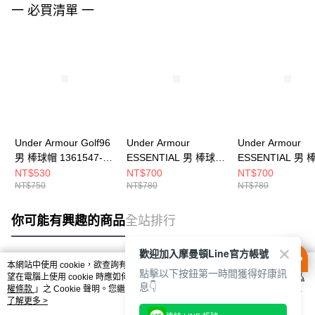
一 必買清單 一
Under Armour Golf96
Under Armour
Under Armour
男 棒球帽 1361547-
ESSENTIAL 男 棒球帽
ESSENTIAL 男
001
1369783-100
6012666-709
NT$530
NT$700
NT$700
NT$750
NT$780
NT$780
你可能有興趣的商品
全站排行
歡迎加入摩曼頓Line官方帳號
本網站中使用 cookie，欲查詢有關本網站使用 cookie 方式之詳情，及若您不希
點擊以下按鈕第一時間獲得好康訊
熱門標籤
望在電腦上使用 cookie 時應如何變更電腦的 cookie 設定，請參閱本網站「
隱私
息👇
權條款
」之 Cookie 聲明。您繼續使用本網站即表示您同意本公司得按本網站使
用條款之 Cookie 聲明使用 cookie。
了解更多 >