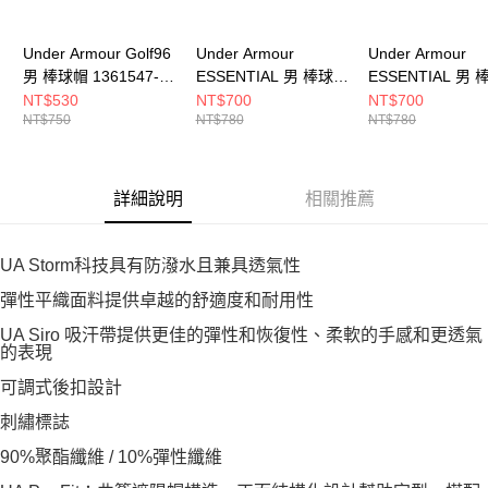
Under Armour Golf96
Under Armour
Under Armour
男 棒球帽 1361547-
ESSENTIAL 男 棒球帽
ESSENTIAL 男
001
1369783-100
6012666-709
NT$530
NT$700
NT$700
NT$750
NT$780
NT$780
詳細說明
相關推薦
UA Storm科技具有防潑水且兼具透氣性
彈性平織面料提供卓越的舒適度和耐用性
UA Siro 吸汗帶提供更佳的彈性和恢復性、柔軟的手感和更透氣
的表現
可調式後扣設計
刺繡標誌
90%聚酯纖維 / 10%彈性纖維