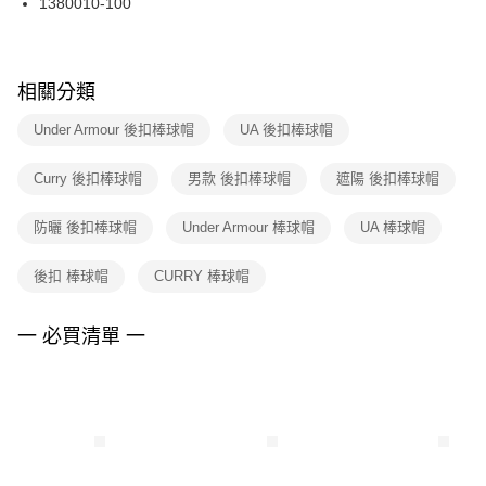
1380010-100
每筆NT$100，滿NT$1,500(含以上)免運費
ATM／網路銀行／等多元方式進行付款，方視為交易完成。
※ 請注意：結帳手續完成當下不需立刻繳費，但若您需要取消訂單，請聯絡
購買商品的店家。未經商家同意取消之訂單仍視為有效，需透過AFTEE先享
後付繳納相關費用。
※ 交易是否成功請以「AFTEE先享後付 」之結帳頁面顯示為準，若有關於
相關分類
是否繳費成功／繳費後需取消欲退款等相關疑問，請聯繫「AFTEE先享後付
客戶支援中心」
https://netprotections.freshdesk.com/support/home
Under Armour 後扣棒球帽
UA 後扣棒球帽
【注意事項】
Curry 後扣棒球帽
男款 後扣棒球帽
遮陽 後扣棒球帽
１．透過由恩沛科技股份有限公司提供之「AFTEE先享後付」服務完成之交
易，需依本服務之必要範圍內提供個人資料，並將交易相關給付款項請求債
權轉讓予恩沛科技股份有限公司。
防曬 後扣棒球帽
Under Armour 棒球帽
UA 棒球帽
２．關於個人資料處理事宜，請瀏覽以下網址：
https://aftee.tw/terms/#terms3
後扣 棒球帽
CURRY 棒球帽
３．未成年的使用者請事先徵得法定代理人或監護人之同意方可使用
「AFTEE先享後付」，若未經同意申辦者引起之損失，本公司不負相關責
任。
一 必買清單 一
４．使用「AFTEE先享後付」時，將依據個別帳號之用戶狀況，依本公司即
時審查核予不同之上限額度；若仍有額度不足之情形，本公司將視審查結果
請求用戶進行身份認證。
５．嚴禁一人註冊多個帳號或使用他人資訊註冊。若發現惡意使用之情形，
恩沛科技股份有限公司將有權停止該用戶之使用額度並採取法律行動。