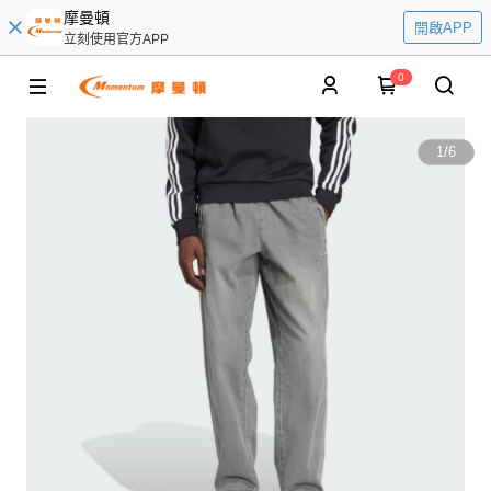
摩曼頓
開啟APP
立刻使用官方APP
0
1
/
6