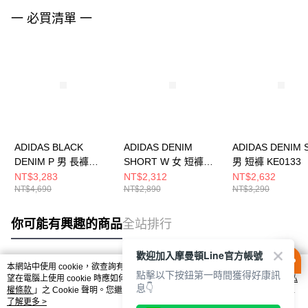
一 必買清單 一
ADIDAS BLACK
ADIDAS DENIM
ADIDAS DENIM 
DENIM P 男 長褲
SHORT W 女 短褲
男 短褲 KE0133
KS5978
LF4604
NT$3,283
NT$2,312
NT$2,632
NT$4,690
NT$2,890
NT$3,290
你可能有興趣的商品
全站排行
歡迎加入摩曼頓Line官方帳號
本網站中使用 cookie，欲查詢有關本網站使用 cookie 方式之詳情，及若您不希
點擊以下按鈕第一時間獲得好康訊
熱門標籤
望在電腦上使用 cookie 時應如何變更電腦的 cookie 設定，請參閱本網站「
隱私
息👇
權條款
」之 Cookie 聲明。您繼續使用本網站即表示您同意本公司得按本網站使
用條款之 Cookie 聲明使用 cookie。
了解更多 >