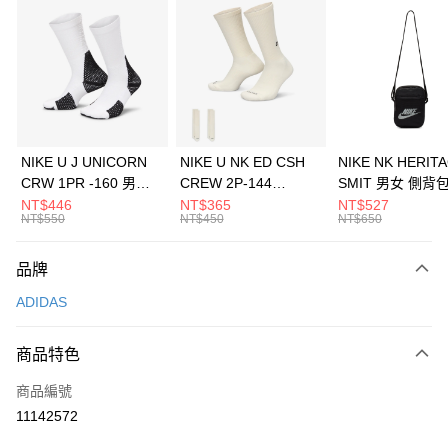
信用卡分期付款
3 期 0 利率 每期
NT$1,230
21家銀行
合作金庫商業銀行
第一商業銀行
LINE Pay
華南商業銀行
彰化商業銀行
Apple Pay
上海商業儲蓄銀行
台北富邦商業銀行
國泰世華商業銀行
兆豐國際商業銀行
悠遊付
臺灣中小企業銀行
台中商業銀行
NIKE U J UNICORN
NIKE U NK ED CSH
NIKE NK HERIT
匯豐（台灣）商業銀行
華泰商業銀行
CRW 1PR -160 男女
CREW 2P-144
SMIT 男女 側背
全盈+PAY
聯邦商業銀行
遠東國際商業銀行
中統襪 FZ3393100
EMBRDY 男女 短統襪
BA5871010
NT$446
NT$365
NT$527
元大商業銀行
永豐商業銀行
NT$550
NT$450
NT$650
AFTEE先享後付
FZ3073133
玉山商業銀行
星展（台灣）商業銀行
相關說明
台新國際商業銀行
中國信託商業銀行
品牌
【關於「AFTEE先享後付」】
台灣樂天信用卡公司
AFTEE先享後付是「在收到商品之後才付款」的支付方式。 讓您購物簡單
運送方式
ADIDAS
便利好安心！
１．簡單：不需註冊會員、不需綁卡、不需儲值。
7-11取貨(快速到店)
２．便利：只要手機號碼，簡訊認證，即可結帳。
商品特色
每筆NT$100，滿NT$1,500(含以上)免運費
３．安心：先確認商品／服務後，再付款。
商品編號
宅配
【「AFTEE先享後付」結帳流程】
１．於結帳方式選擇「AFTEE先享後付」後，將跳轉至「AFTEE先享後付」
11142572
每筆NT$100，滿NT$1,500(含以上)免運費
結帳頁面，進行簡訊認證並確認金額後，即可完成結帳。