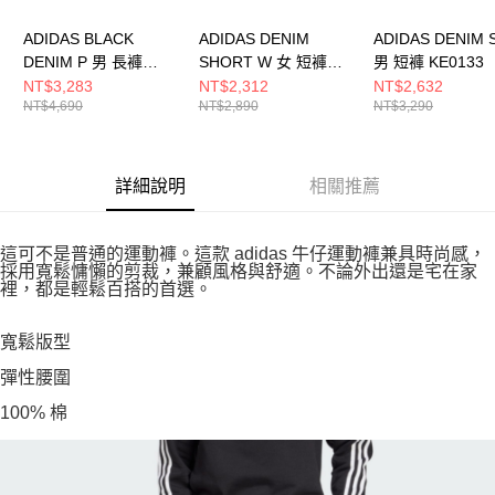
ADIDAS BLACK
ADIDAS DENIM
ADIDAS DENIM 
DENIM P 男 長褲
SHORT W 女 短褲
男 短褲 KE0133
KS5978
LF4604
NT$3,283
NT$2,312
NT$2,632
NT$4,690
NT$2,890
NT$3,290
詳細說明
相關推薦
這可不是普通的運動褲。這款 adidas 牛仔運動褲兼具時尚感，
採用寬鬆慵懶的剪裁，兼顧風格與舒適。不論外出還是宅在家
裡，都是輕鬆百搭的首選。
寬鬆版型
彈性腰圍
100% 棉