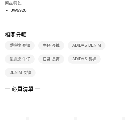
２．訂單成立數日內，您將收到繳費通知簡訊。
商品特色
付款後門市自取
３．收到繳費通知簡訊後14天內，點擊此簡訊中的連結，可透過四大超商／
JW5920
每筆NT$100，滿NT$1,500(含以上)免運費
ATM／網路銀行／等多元方式進行付款，方視為交易完成。
※ 請注意：結帳手續完成當下不需立刻繳費，但若您需要取消訂單，請聯絡
購買商品的店家。未經商家同意取消之訂單仍視為有效，需透過AFTEE先享
後付繳納相關費用。
※ 交易是否成功請以「AFTEE先享後付 」之結帳頁面顯示為準，若有關於
相關分類
是否繳費成功／繳費後需取消欲退款等相關疑問，請聯繫「AFTEE先享後付
客戶支援中心」
https://netprotections.freshdesk.com/support/home
愛迪達 長褲
牛仔 長褲
ADIDAS DENIM
【注意事項】
愛迪達 牛仔
日常 長褲
ADIDAS 長褲
１．透過由恩沛科技股份有限公司提供之「AFTEE先享後付」服務完成之交
易，需依本服務之必要範圍內提供個人資料，並將交易相關給付款項請求債
權轉讓予恩沛科技股份有限公司。
DENIM 長褲
２．關於個人資料處理事宜，請瀏覽以下網址：
https://aftee.tw/terms/#terms3
３．未成年的使用者請事先徵得法定代理人或監護人之同意方可使用
一 必買清單 一
「AFTEE先享後付」，若未經同意申辦者引起之損失，本公司不負相關責
任。
４．使用「AFTEE先享後付」時，將依據個別帳號之用戶狀況，依本公司即
時審查核予不同之上限額度；若仍有額度不足之情形，本公司將視審查結果
請求用戶進行身份認證。
５．嚴禁一人註冊多個帳號或使用他人資訊註冊。若發現惡意使用之情形，
恩沛科技股份有限公司將有權停止該用戶之使用額度並採取法律行動。