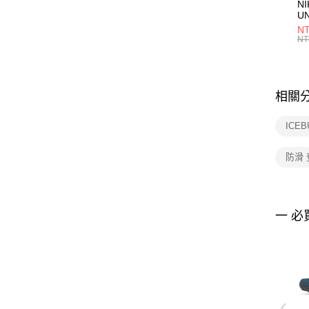
NI
U
1P
NT
統
NT
相關
ICE
防滑
一 必