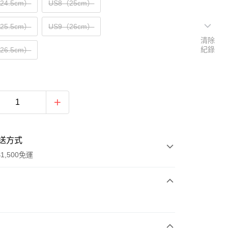
（24.5cm）
US8（25cm）
（25.5cm）
US9（26cm）
清除
紀錄
（26.5cm）
送方式
1,500免運
次付款
期付款