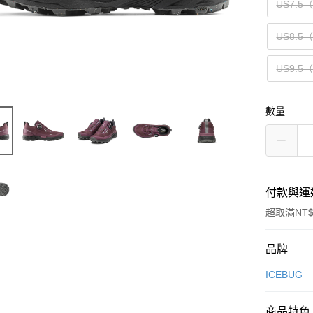
US7.5
US8.5
US9.5
數量
付款與運
超取滿NT$
付款方式
品牌
信用卡一
ICEBUG
信用卡分
商品特色