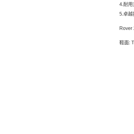
4.耐
5.卓
Rov
鞋面: 