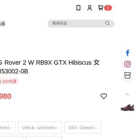
0
商品
 Rover 2 W RB9X GTX Hibiscus 女
53002-0B
1,500免運
980
3cm）
US6.5（23.5cm）
US7（24cm）