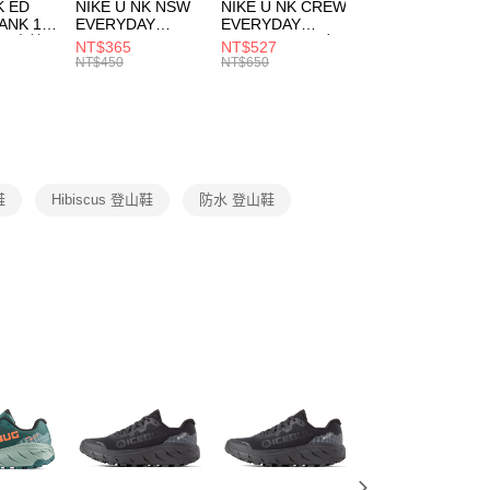
市自取
K ED
NIKE U NK NSW
NIKE U NK CREW
NIKE U NK
網路銀行／等多元方式進行付款，方視為交易完成。
ANK 1P
EVERYDAY
EVERYDAY
EVERYDAY LTW
00，滿NT$1,500(含以上)免運費
：結帳手續完成當下不需立刻繳費，但若您需要取消訂單，請聯
 男 中統
ESSENTIAL CR
BBALL 3PR 男女
ANKLE 3PR 男女
NT$365
NT$527
NT$365
的店家。未經商家同意取消之訂單仍視為有效，需透過AFTEE
8104
男女 短統襪
長統襪
踝襪 SX7677010
NT$450
NT$650
NT$450
繳納相關費用。
DX5089103
DA2123010
否成功請以「AFTEE先享後付 」之結帳頁面顯示為準，若有關於
功／繳費後需取消欲退款等相關疑問，請聯繫「AFTEE先享後
援中心」
https://netprotections.freshdesk.com/support/home
項】
恩沛科技股份有限公司提供之「AFTEE先享後付」服務完成之
鞋
Hibiscus 登山鞋
防水 登山鞋
依本服務之必要範圍內提供個人資料，並將交易相關給付款項請
讓予恩沛科技股份有限公司。
個人資料處理事宜，請瀏覽以下網址：
ee.tw/terms/#terms3
年的使用者請事先徵得法定代理人或監護人之同意方可使用
E先享後付」，若未經同意申辦者引起之損失，本公司不負相關責
AFTEE先享後付」時，將依據個別帳號之用戶狀況，依本公司
核予不同之上限額度；若仍有額度不足之情形，本公司將視審查
用戶進行身份認證。
一人註冊多個帳號或使用他人資訊註冊。若發現惡意使用之情
科技股份有限公司將有權停止該用戶之使用額度並採取法律行