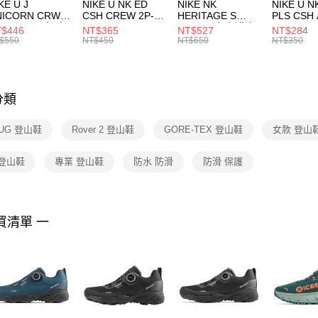
付款後門
KE U J
NIKE U NK ED
NIKE NK
NIKE U N
／ATM／
NICORN CRW
CSH CREW 2P-
HERITAGE S
PLS CSH 
每筆NT$1
※ 請注意
R -160 男女 中
144 EMBRDY 男
SMIT 男女 側背包
144 DBL
$446
NT$365
NT$527
NT$284
絡購買商品
襪 FZ3393100
女 短統襪
BA5871010
襪 DH405
$550
NT$450
NT$650
NT$350
先享後付
FZ3073133
※ 交易是
是否繳費成
付客戶支
分類
【注意事
１．透過由
BUG 登山鞋
Rover 2 登山鞋
GORE-TEX 登山鞋
女款 登山
交易，需
求債權轉
２．關於
 登山鞋
專業 登山鞋
防水 防滑
防滑 保護
https://aft
３．未成
「AFTE
任。
買清單 一
４．使用「
即時審查
結果請求
５．嚴禁
形，恩沛
動。