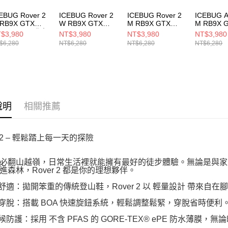
EBUG Rover 2
ICEBUG Rover 2
ICEBUG Rover 2
ICEBUG A
RB9X GTX
W RB9X GTX
M RB9X GTX
M RB9X 
eelBlue 男 登山
Black/SlateGrey
Black/SlateGrey
SeaMoss/
$3,980
NT$3,980
NT$3,980
NT$3,980
I53001-0B
女 登山鞋 I53002-
男 登山鞋 I53001-
野跑鞋 F03
$6,280
NT$6,280
NT$6,280
NT$6,280
0A
0A
說明
相關推薦
r 2 – 輕鬆踏上每一天的探險
必翻山越嶺，日常生活裡就能擁有最好的徒步體驗。無論是與家
進森林，Rover 2 都是你的理想夥伴。
盈舒適：拋開笨重的傳統登山鞋，Rover 2 以 輕量設計 帶來自
速穿脫：搭載 BOA 快速旋鈕系統，輕鬆調整鬆緊，穿脫省時便利
天候防護：採用 不含 PFAS 的 GORE-TEX® ePE 防水薄膜