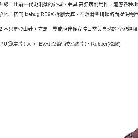
用升級：比前一代更俐落的外型，兼具 高強度耐用性，適應各種
越抓地：搭載 Icebug RB9X 橡膠大底，在濕滑與崎嶇路面提供
er 2 不只是登山鞋，它是一雙能陪伴你穿梭日常與自然的 全能
TPU(聚氨酯) 大底: EVA(乙烯醋酸乙烯酯)、Rubber(橡膠)