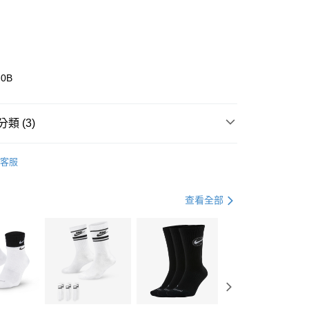
0 利率 每期
NT$2,093
21家銀行
庫商業銀行
第一商業銀行
業銀行
彰化商業銀行
業儲蓄銀行
台北富邦商業銀行
華商業銀行
兆豐國際商業銀行
-0B
小企業銀行
台中商業銀行
台灣）商業銀行
華泰商業銀行
業銀行
遠東國際商業銀行
類 (3)
業銀行
永豐商業銀行
享後付
業銀行
星展（台灣）商業銀行
ebug
客服
際商業銀行
中國信託商業銀行
FTEE先享後付」】
鞋類
登山鞋
天信用卡公司
先享後付是「在收到商品之後才付款」的支付方式。 讓您購物簡單
心！
登山健行
鞋
查看全部
：不需註冊會員、不需綁卡、不需儲值。
：只要手機號碼，簡訊認證，即可結帳。
(快速到店)
：先確認商品／服務後，再付款。
00，滿NT$1,500(含以上)免運費
EE先享後付」結帳流程】
方式選擇「AFTEE先享後付」後，將跳轉至「AFTEE先享後
頁面，進行簡訊認證並確認金額後，即可完成結帳。
00，滿NT$1,500(含以上)免運費
成立數日內，您將收到繳費通知簡訊。
費通知簡訊後14天內，點擊此簡訊中的連結，可透過四大超商