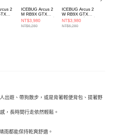
rcus 2
ICEBUG Arcus 2
ICEBUG Arcus 2
NIKE ACG
GTX
M RB9X GTX
W RB9X GTX
MOUNTAIN FLY
Coral 男
TrueBlack 男 野跑
TrueBlack 女 野跑
LOW GTX SE 男
NT$3,980
NT$3,980
NT$4,090
46003
鞋 H73005-0A
鞋 H73006-0A
登山鞋 IB732820
NT$6,280
NT$6,280
NT$5,800
人出遊、帶狗散步，或是背著輕便背包、提著野
在腳感，長時間行走依然輕鬆。
。
，無論晴雨都能保持乾爽舒適。