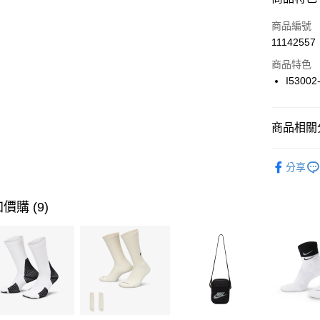
3 期 
商品編號
合作金
LINE Pay
11142557
華南商
Apple Pay
上海商
商品特色
國泰世
I53002
悠遊付
臺灣中
匯豐（
全盈+PAY
聯邦商
商品相關分
元大商
AFTEE先
玉山商
品牌
Ic
相關說明
分享
台新國
【關於「A
女性商品
台灣樂
AFTEE
便利好安
運動類型
運送方式
價購 (9)
１．簡單
２．便利
7-11取貨
３．安心
每筆NT$1
【「AFT
宅配
１．於結帳
付」結帳
每筆NT$1
２．訂單
３．收到繳