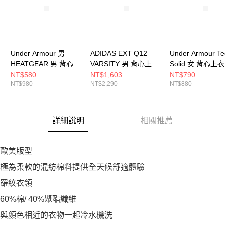
Under Armour 男
ADIDAS EXT Q12
Under Armour Te
HEATGEAR 男 背心上
VARSITY 男 背心上衣
Solid 女 背心上衣
衣 1368352-001
JP1003
1383655-669
NT$580
NT$1,603
NT$790
NT$980
NT$2,290
NT$880
詳細說明
相關推薦
歐美版型
極為柔軟的混紡棉料提供全天候舒適體驗
羅紋衣領
60%棉/ 40%聚酯纖維
與顏色相近的衣物一起冷水機洗