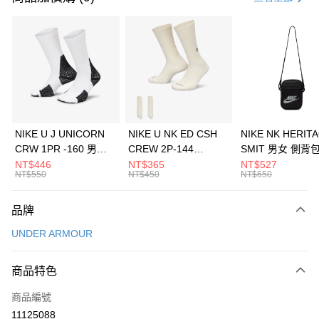
信用卡分期付款
3 期 0 利率 每期
NT$360
21家銀行
合作金庫商業銀行
第一商業銀行
LINE Pay
華南商業銀行
彰化商業銀行
Apple Pay
上海商業儲蓄銀行
台北富邦商業銀行
國泰世華商業銀行
兆豐國際商業銀行
悠遊付
臺灣中小企業銀行
台中商業銀行
NIKE U J UNICORN
NIKE U NK ED CSH
NIKE NK HERIT
匯豐（台灣）商業銀行
華泰商業銀行
CRW 1PR -160 男女
CREW 2P-144
SMIT 男女 側背
全盈+PAY
聯邦商業銀行
遠東國際商業銀行
中統襪 FZ3393100
EMBRDY 男女 短統襪
BA5871010
NT$446
NT$365
NT$527
元大商業銀行
永豐商業銀行
NT$550
NT$450
NT$650
AFTEE先享後付
FZ3073133
玉山商業銀行
星展（台灣）商業銀行
相關說明
台新國際商業銀行
中國信託商業銀行
品牌
【關於「AFTEE先享後付」】
台灣樂天信用卡公司
AFTEE先享後付是「在收到商品之後才付款」的支付方式。 讓您購物簡單
運送方式
UNDER ARMOUR
便利好安心！
１．簡單：不需註冊會員、不需綁卡、不需儲值。
7-11取貨(快速到店)
２．便利：只要手機號碼，簡訊認證，即可結帳。
商品特色
每筆NT$100，滿NT$1,500(含以上)免運費
３．安心：先確認商品／服務後，再付款。
商品編號
宅配
【「AFTEE先享後付」結帳流程】
１．於結帳方式選擇「AFTEE先享後付」後，將跳轉至「AFTEE先享後付」
11125088
每筆NT$100，滿NT$1,500(含以上)免運費