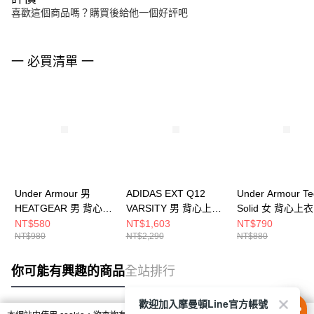
喜歡這個商品嗎？購買後給他一個好評吧
一 必買清單 一
Under Armour 男
ADIDAS EXT Q12
Under Armour Te
HEATGEAR 男 背心上
VARSITY 男 背心上衣
Solid 女 背心上衣
衣 1368352-001
JP1003
1383655-669
NT$580
NT$1,603
NT$790
NT$980
NT$2,290
NT$880
你可能有興趣的商品
全站排行
歡迎加入摩曼頓Line官方帳號