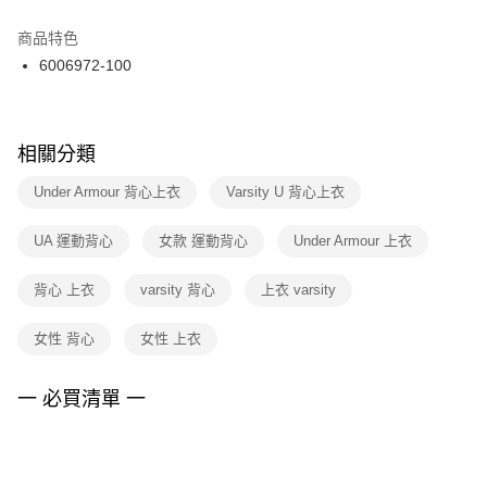
結帳頁面，進行簡訊認證並確認金額後，即可完成結帳。
２．訂單成立數日內，您將收到繳費通知簡訊。
商品特色
付款後門市自取
３．收到繳費通知簡訊後14天內，點擊此簡訊中的連結，可透過四大超商／
6006972-100
每筆NT$100，滿NT$1,500(含以上)免運費
ATM／網路銀行／等多元方式進行付款，方視為交易完成。
※ 請注意：結帳手續完成當下不需立刻繳費，但若您需要取消訂單，請聯絡
購買商品的店家。未經商家同意取消之訂單仍視為有效，需透過AFTEE先享
後付繳納相關費用。
※ 交易是否成功請以「AFTEE先享後付 」之結帳頁面顯示為準，若有關於
相關分類
是否繳費成功／繳費後需取消欲退款等相關疑問，請聯繫「AFTEE先享後付
客戶支援中心」
https://netprotections.freshdesk.com/support/home
Under Armour 背心上衣
Varsity U 背心上衣
【注意事項】
UA 運動背心
女款 運動背心
Under Armour 上衣
１．透過由恩沛科技股份有限公司提供之「AFTEE先享後付」服務完成之交
易，需依本服務之必要範圍內提供個人資料，並將交易相關給付款項請求債
權轉讓予恩沛科技股份有限公司。
背心 上衣
varsity 背心
上衣 varsity
２．關於個人資料處理事宜，請瀏覽以下網址：
https://aftee.tw/terms/#terms3
女性 背心
女性 上衣
３．未成年的使用者請事先徵得法定代理人或監護人之同意方可使用
「AFTEE先享後付」，若未經同意申辦者引起之損失，本公司不負相關責
任。
一 必買清單 一
４．使用「AFTEE先享後付」時，將依據個別帳號之用戶狀況，依本公司即
時審查核予不同之上限額度；若仍有額度不足之情形，本公司將視審查結果
請求用戶進行身份認證。
５．嚴禁一人註冊多個帳號或使用他人資訊註冊。若發現惡意使用之情形，
恩沛科技股份有限公司將有權停止該用戶之使用額度並採取法律行動。