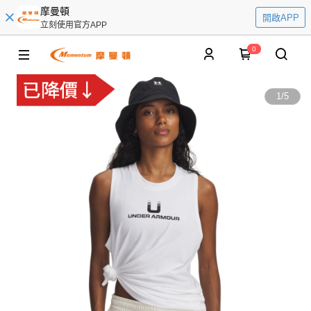
摩曼頓
開啟APP
立刻使用官方APP
0
1
/
5