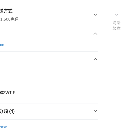
送方式
1,500免運
清除
紀錄
次付款
nce
期付款
0 利率 每期
NT$293
21家銀行
庫商業銀行
第一商業銀行
業銀行
彰化商業銀行
業儲蓄銀行
台北富邦商業銀行
華商業銀行
兆豐國際商業銀行
002WT-F
小企業銀行
台中商業銀行
台灣）商業銀行
華泰商業銀行
業銀行
遠東國際商業銀行
類 (4)
業銀行
永豐商業銀行
享後付
業銀行
星展（台灣）商業銀行
w Balance
配件
客服
際商業銀行
中國信託商業銀行