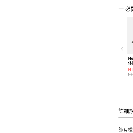
一 必
Ne
休
LA
NT
NT
詳細
飾有梭織