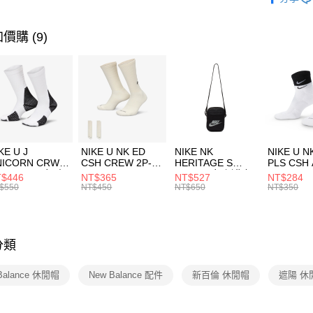
【關於「A
運動配件
台灣樂
AFTEE
便利好安
運動類型
運送方式
價購 (9)
１．簡單
２．便利
促銷活動
7-11取貨
３．安心
每筆NT$1
【「AFT
宅配
１．於結帳
付」結帳
每筆NT$1
２．訂單
３．收到繳
付款後門
KE U J
NIKE U NK ED
NIKE NK
NIKE U N
／ATM／
NICORN CRW
CSH CREW 2P-
HERITAGE S
PLS CSH 
每筆NT$1
※ 請注意
R -160 男女 中
144 EMBRDY 男
SMIT 男女 側背包
144 DBL
$446
NT$365
NT$527
NT$284
絡購買商品
襪 FZ3393100
女 短統襪
BA5871010
襪 DH405
$550
NT$450
NT$650
NT$350
先享後付
FZ3073133
※ 交易是
是否繳費成
付客戶支
分類
【注意事
１．透過由
Balance 休閒帽
New Balance 配件
新百倫 休閒帽
遮陽 休
交易，需
求債權轉
２．關於