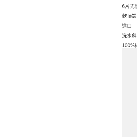
6片式
軟頂設
進口
洗水斜
100%