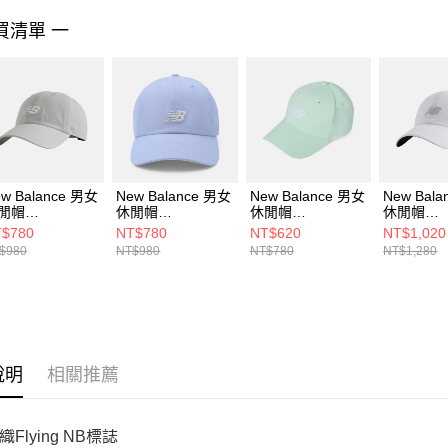
https://aft
３．未成
買清單 一
「AFTE
任。
４．使用「
即時審查
結果請求
５．嚴禁
形，恩沛
動。
w Balance 男女
New Balance 男女
New Balance 男女
New Bal
閒帽
休閒帽
休閒帽
休閒帽
H00151TAG-F
LAH00151DYK-F
LAKB0079COJ-F
LAH0014
$780
NT$780
NT$620
NT$1,020
$980
NT$980
NT$780
NT$1,280
說明
相關推薦
Flying NB標誌