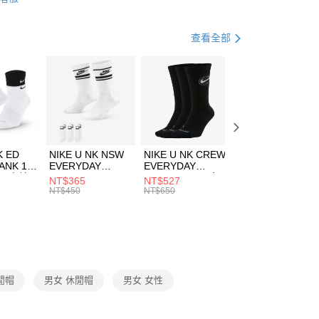
FTEE先享後付」】
帽款
休閒帽
天信用卡公司
先享後付是「在收到商品之後才付款」的支付方式。 讓您購物簡單
心！
休閒戶外
配件
查看全部
：不需註冊會員、不需綁卡、不需儲值。
：只要手機號碼，簡訊認證，即可結帳。
夏日休閒帽款｜最低5折
(快速到店)
：先確認商品／服務後，再付款。
00，滿NT$1,500(含以上)免運費
EE先享後付」結帳流程】
方式選擇「AFTEE先享後付」後，將跳轉至「AFTEE先享後
頁面，進行簡訊認證並確認金額後，即可完成結帳。
00，滿NT$1,500(含以上)免運費
成立數日內，您將收到繳費通知簡訊。
費通知簡訊後14天內，點擊此簡訊中的連結，可透過四大超商
市自取
K ED
NIKE U NK NSW
NIKE U NK CREW
NIKE U NK
網路銀行／等多元方式進行付款，方視為交易完成。
ANK 1P
EVERYDAY
EVERYDAY
EVERYDAY LTW
00，滿NT$1,500(含以上)免運費
：結帳手續完成當下不需立刻繳費，但若您需要取消訂單，請聯
 男 中統
ESSENTIAL CR
BBALL 3PR 男女
ANKLE 3PR 男女
NT$365
NT$527
NT$365
的店家。未經商家同意取消之訂單仍視為有效，需透過AFTEE
8104
男女 短統襪
長統襪
踝襪 SX7677010
NT$450
NT$650
NT$450
繳納相關費用。
DX5089103
DA2123010
否成功請以「AFTEE先享後付 」之結帳頁面顯示為準，若有關於
功／繳費後需取消欲退款等相關疑問，請聯繫「AFTEE先享後
援中心」
https://netprotections.freshdesk.com/support/home
項】
恩沛科技股份有限公司提供之「AFTEE先享後付」服務完成之
閒帽
男女 休閒帽
男女 女性
依本服務之必要範圍內提供個人資料，並將交易相關給付款項請
讓予恩沛科技股份有限公司。
個人資料處理事宜，請瀏覽以下網址：