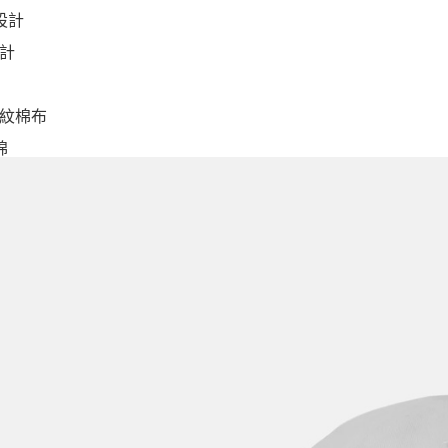
設計
計
紋棉布
棉