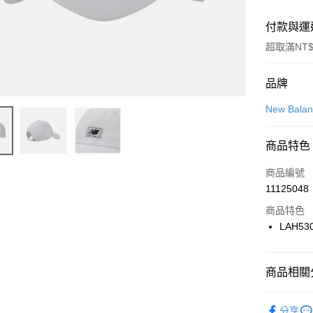
付款與運
超取滿NT$
付款方式
品牌
信用卡一
New Bala
信用卡分
商品特色
3 期 
商品編號
合作金
LINE Pay
11125048
華南商
Apple Pay
上海商
商品特色
國泰世
LAH53
悠遊付
臺灣中
匯豐（
全盈+PAY
聯邦商
商品相關分
元大商
AFTEE先
玉山商
品牌
Ne
相關說明
分享
台新國