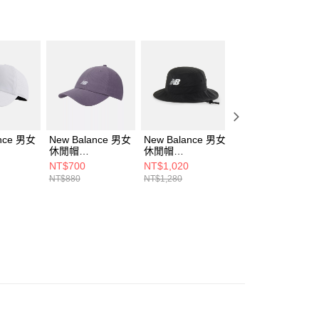
ee.tw/terms/#terms3
年的使用者請事先徵得法定代理人或監護人之同意方可使用
E先享後付」，若未經同意申辦者引起之損失，本公司不負相關責
AFTEE先享後付」時，將依據個別帳號之用戶狀況，依本公司
核予不同之上限額度；若仍有額度不足之情形，本公司將視審查
用戶進行身份認證。
一人註冊多個帳號或使用他人資訊註冊。若發現惡意使用之情
科技股份有限公司將有權停止該用戶之使用額度並採取法律行
ance 男女
New Balance 男女
New Balance 男女
New Balance 男
休閒帽
休閒帽
休閒帽
3WT-F
LAH51004AA5-F
AC40214BK-F
LAH53002DAL-F
NT$700
NT$1,020
NT$700
NT$880
NT$1,280
NT$880