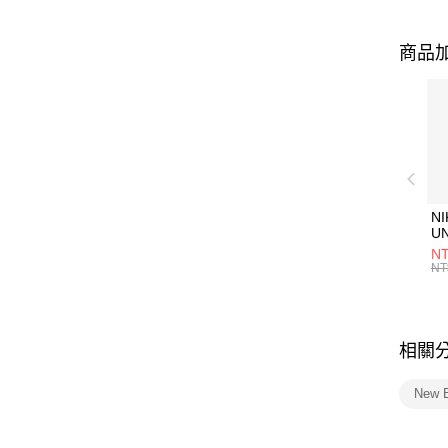
商品加
NI
U
1P
NT
統
NT
相關
New 