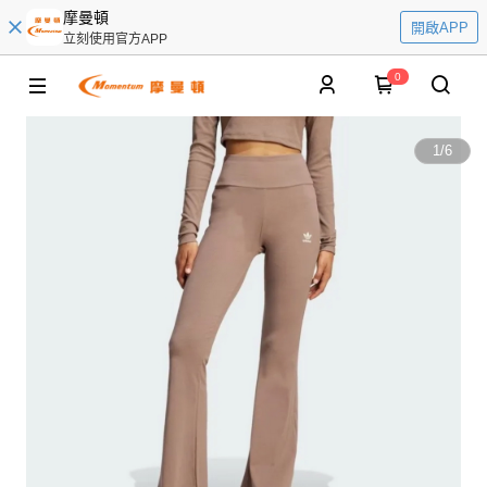
摩曼頓
開啟APP
立刻使用官方APP
0
1
/
6