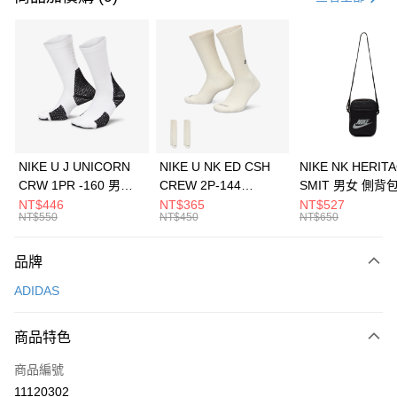
信用卡分期付款
3 期 0 利率 每期
NT$630
21家銀行
合作金庫商業銀行
第一商業銀行
LINE Pay
華南商業銀行
彰化商業銀行
Apple Pay
上海商業儲蓄銀行
台北富邦商業銀行
國泰世華商業銀行
兆豐國際商業銀行
悠遊付
臺灣中小企業銀行
台中商業銀行
NIKE U J UNICORN
NIKE U NK ED CSH
NIKE NK HERIT
匯豐（台灣）商業銀行
華泰商業銀行
CRW 1PR -160 男女
CREW 2P-144
SMIT 男女 側背
全盈+PAY
聯邦商業銀行
遠東國際商業銀行
中統襪 FZ3393100
EMBRDY 男女 短統襪
BA5871010
NT$446
NT$365
NT$527
元大商業銀行
永豐商業銀行
NT$550
NT$450
NT$650
AFTEE先享後付
FZ3073133
玉山商業銀行
星展（台灣）商業銀行
相關說明
台新國際商業銀行
中國信託商業銀行
品牌
【關於「AFTEE先享後付」】
台灣樂天信用卡公司
AFTEE先享後付是「在收到商品之後才付款」的支付方式。 讓您購物簡單
運送方式
ADIDAS
便利好安心！
１．簡單：不需註冊會員、不需綁卡、不需儲值。
7-11取貨(快速到店)
２．便利：只要手機號碼，簡訊認證，即可結帳。
商品特色
每筆NT$100，滿NT$1,500(含以上)免運費
３．安心：先確認商品／服務後，再付款。
商品編號
宅配
【「AFTEE先享後付」結帳流程】
１．於結帳方式選擇「AFTEE先享後付」後，將跳轉至「AFTEE先享後付」
11120302
每筆NT$100，滿NT$1,500(含以上)免運費