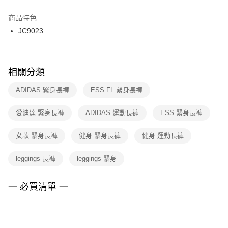
結帳頁面，進行簡訊認證並確認金額後，即可完成結帳。
２．訂單成立數日內，您將收到繳費通知簡訊。
商品特色
付款後門市自取
３．收到繳費通知簡訊後14天內，點擊此簡訊中的連結，可透過四大超商／
JC9023
每筆NT$100，滿NT$1,500(含以上)免運費
ATM／網路銀行／等多元方式進行付款，方視為交易完成。
※ 請注意：結帳手續完成當下不需立刻繳費，但若您需要取消訂單，請聯絡
購買商品的店家。未經商家同意取消之訂單仍視為有效，需透過AFTEE先享
後付繳納相關費用。
※ 交易是否成功請以「AFTEE先享後付 」之結帳頁面顯示為準，若有關於
相關分類
是否繳費成功／繳費後需取消欲退款等相關疑問，請聯繫「AFTEE先享後付
客戶支援中心」
https://netprotections.freshdesk.com/support/home
ADIDAS 緊身長褲
ESS FL 緊身長褲
【注意事項】
愛迪達 緊身長褲
ADIDAS 運動長褲
ESS 緊身長褲
１．透過由恩沛科技股份有限公司提供之「AFTEE先享後付」服務完成之交
易，需依本服務之必要範圍內提供個人資料，並將交易相關給付款項請求債
權轉讓予恩沛科技股份有限公司。
女款 緊身長褲
健身 緊身長褲
健身 運動長褲
２．關於個人資料處理事宜，請瀏覽以下網址：
https://aftee.tw/terms/#terms3
leggings 長褲
leggings 緊身
３．未成年的使用者請事先徵得法定代理人或監護人之同意方可使用
「AFTEE先享後付」，若未經同意申辦者引起之損失，本公司不負相關責
任。
一 必買清單 一
４．使用「AFTEE先享後付」時，將依據個別帳號之用戶狀況，依本公司即
時審查核予不同之上限額度；若仍有額度不足之情形，本公司將視審查結果
請求用戶進行身份認證。
５．嚴禁一人註冊多個帳號或使用他人資訊註冊。若發現惡意使用之情形，
恩沛科技股份有限公司將有權停止該用戶之使用額度並採取法律行動。