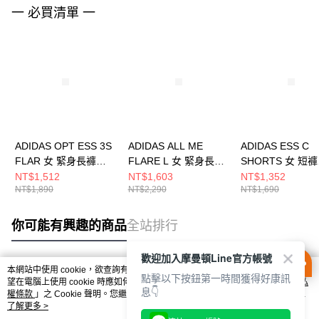
一 必買清單 一
ADIDAS OPT ESS 3S
ADIDAS ALL ME
ADIDAS ESS C
FLAR 女 緊身長褲
FLARE L 女 緊身長褲
SHORTS 女 短褲
JD6544
JW7588
JD1514
NT$1,512
NT$1,603
NT$1,352
NT$1,890
NT$2,290
NT$1,690
你可能有興趣的商品
全站排行
歡迎加入摩曼頓Line官方帳號
本網站中使用 cookie，欲查詢有關本網站使用 cookie 方式之詳情，及若您不希
點擊以下按鈕第一時間獲得好康訊
熱門標籤
望在電腦上使用 cookie 時應如何變更電腦的 cookie 設定，請參閱本網站「
隱私
息👇
權條款
」之 Cookie 聲明。您繼續使用本網站即表示您同意本公司得按本網站使
用條款之 Cookie 聲明使用 cookie。
了解更多 >