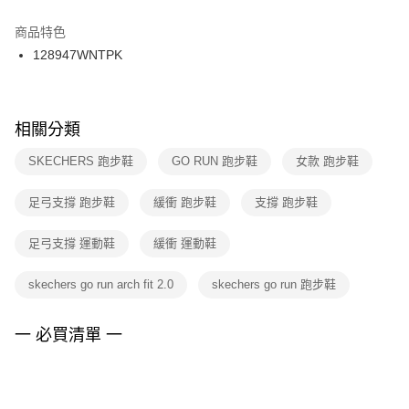
結帳頁面，進行簡訊認證並確認金額後，即可完成結帳。
２．訂單成立數日內，您將收到繳費通知簡訊。
商品特色
付款後門市自取
３．收到繳費通知簡訊後14天內，點擊此簡訊中的連結，可透過四大超商／
128947WNTPK
每筆NT$100，滿NT$1,500(含以上)免運費
ATM／網路銀行／等多元方式進行付款，方視為交易完成。
※ 請注意：結帳手續完成當下不需立刻繳費，但若您需要取消訂單，請聯絡
購買商品的店家。未經商家同意取消之訂單仍視為有效，需透過AFTEE先享
後付繳納相關費用。
※ 交易是否成功請以「AFTEE先享後付 」之結帳頁面顯示為準，若有關於
相關分類
是否繳費成功／繳費後需取消欲退款等相關疑問，請聯繫「AFTEE先享後付
客戶支援中心」
https://netprotections.freshdesk.com/support/home
SKECHERS 跑步鞋
GO RUN 跑步鞋
女款 跑步鞋
【注意事項】
足弓支撐 跑步鞋
緩衝 跑步鞋
支撐 跑步鞋
１．透過由恩沛科技股份有限公司提供之「AFTEE先享後付」服務完成之交
易，需依本服務之必要範圍內提供個人資料，並將交易相關給付款項請求債
權轉讓予恩沛科技股份有限公司。
足弓支撐 運動鞋
緩衝 運動鞋
２．關於個人資料處理事宜，請瀏覽以下網址：
https://aftee.tw/terms/#terms3
skechers go run arch fit 2.0
skechers go run 跑步鞋
３．未成年的使用者請事先徵得法定代理人或監護人之同意方可使用
「AFTEE先享後付」，若未經同意申辦者引起之損失，本公司不負相關責
任。
一 必買清單 一
４．使用「AFTEE先享後付」時，將依據個別帳號之用戶狀況，依本公司即
時審查核予不同之上限額度；若仍有額度不足之情形，本公司將視審查結果
請求用戶進行身份認證。
５．嚴禁一人註冊多個帳號或使用他人資訊註冊。若發現惡意使用之情形，
恩沛科技股份有限公司將有權停止該用戶之使用額度並採取法律行動。