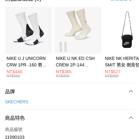
信用卡分期付款
3 期 0 利率 每期
NT$1,463
21家銀行
合作金庫商業銀行
第一商業銀行
LINE Pay
華南商業銀行
彰化商業銀行
Apple Pay
上海商業儲蓄銀行
台北富邦商業銀行
國泰世華商業銀行
兆豐國際商業銀行
悠遊付
臺灣中小企業銀行
台中商業銀行
NIKE U J UNICORN
NIKE U NK ED CSH
NIKE NK HERIT
匯豐（台灣）商業銀行
華泰商業銀行
CRW 1PR -160 男女
CREW 2P-144
SMIT 男女 側背
全盈+PAY
聯邦商業銀行
遠東國際商業銀行
中統襪 FZ3393100
EMBRDY 男女 短統襪
BA5871010
NT$446
NT$365
NT$527
元大商業銀行
永豐商業銀行
NT$550
NT$450
NT$650
AFTEE先享後付
FZ3073133
玉山商業銀行
星展（台灣）商業銀行
相關說明
台新國際商業銀行
中國信託商業銀行
品牌
【關於「AFTEE先享後付」】
台灣樂天信用卡公司
AFTEE先享後付是「在收到商品之後才付款」的支付方式。 讓您購物簡單
運送方式
SKECHERS
便利好安心！
１．簡單：不需註冊會員、不需綁卡、不需儲值。
7-11取貨(快速到店)
２．便利：只要手機號碼，簡訊認證，即可結帳。
商品特色
每筆NT$100，滿NT$1,500(含以上)免運費
３．安心：先確認商品／服務後，再付款。
商品編號
宅配
【「AFTEE先享後付」結帳流程】
１．於結帳方式選擇「AFTEE先享後付」後，將跳轉至「AFTEE先享後付」
11090103
每筆NT$100，滿NT$1,500(含以上)免運費