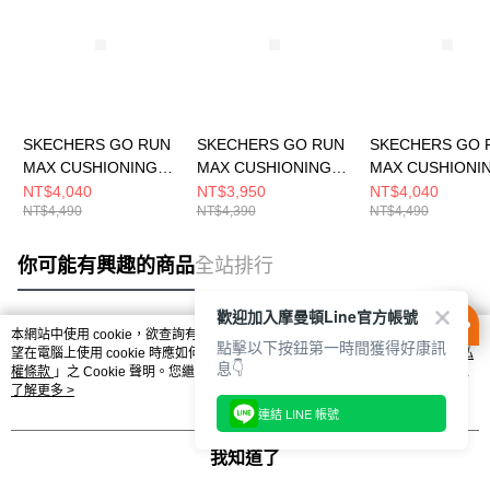
SKECHERS GO RUN
SKECHERS GO RUN
SKECHERS GO 
MAX CUSHIONING
MAX CUSHIONING
MAX CUSHIONI
ARCH FIT 2.0 男 跑步
ARCH FIT 2.0 女 跑步
ARCH FIT 2.0 
NT$4,040
NT$3,950
NT$4,040
NT$4,490
NT$4,390
NT$4,490
鞋 220584WGY
鞋 128947WPLUM
鞋 220584BLK
你可能有興趣的商品
全站排行
歡迎加入摩曼頓Line官方帳號
本網站中使用 cookie，欲查詢有關本網站使用 cookie 方式之詳情，及若您不希
點擊以下按鈕第一時間獲得好康訊
熱門標籤
望在電腦上使用 cookie 時應如何變更電腦的 cookie 設定，請參閱本網站「
隱私
息👇
權條款
」之 Cookie 聲明。您繼續使用本網站即表示您同意本公司得按本網站使
用條款之 Cookie 聲明使用 cookie。
了解更多 >
連結 LINE 帳號
我知道了