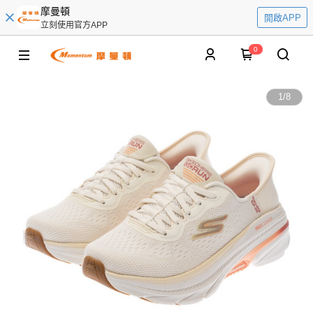
摩曼頓
開啟APP
立刻使用官方APP
0
1
/
8