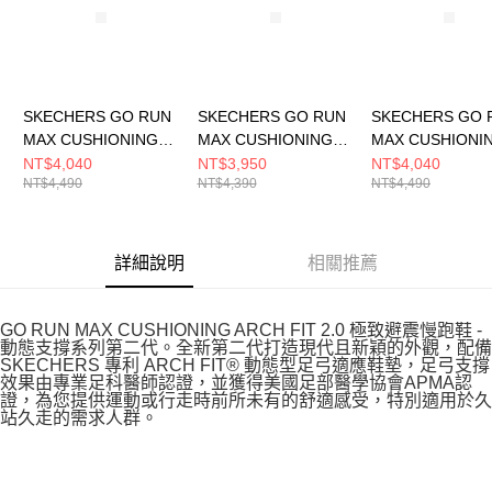
SKECHERS GO RUN
SKECHERS GO RUN
SKECHERS GO 
MAX CUSHIONING
MAX CUSHIONING
MAX CUSHIONI
ARCH FIT 2.0 男 跑步
ARCH FIT 2.0 女 跑步
ARCH FIT 2.0 
NT$4,040
NT$3,950
NT$4,040
NT$4,490
NT$4,390
NT$4,490
鞋 220584WGY
鞋 128947WPLUM
鞋 220584BLK
詳細說明
相關推薦
GO RUN MAX CUSHIONING ARCH FIT 2.0 極致避震慢跑鞋 -
動態支撐系列第二代。全新第二代打造現代且新穎的外觀，配備
SKECHERS 專利 ARCH FIT® 動態型足弓適應鞋墊，足弓支撐
效果由專業足科醫師認證，並獲得美國足部醫學協會APMA認
證，為您提供運動或行走時前所未有的舒適感受，特別適用於久
站久走的需求人群。