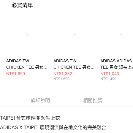
任。
一 必買清單 一
４．使用「AFTEE先享後付」時，將依據個別帳號之用戶狀況，依本公司即
時審查核予不同之上限額度；若仍有額度不足之情形，本公司將視審查結果
請求用戶進行身份認證。
５．嚴禁一人註冊多個帳號或使用他人資訊註冊。若發現惡意使用之情形，
恩沛科技股份有限公司將有權停止該用戶之使用額度並採取法律行動。
ADIDAS TW
ADIDAS TW
ADIDAS ADIDAS
CHICKEN TEE 男女
CHICKEN TEE 男女
TEE 男女 短袖上
短袖上衣 KT5009
短袖上衣 KT4591
JX5574
NT$1,690
NT$1,352
NT$1,043
NT$1,690
NT$1,490
詳細說明
相關推薦
TAIPEI 台式炸雞排 短袖上衣
ADIDAS X TAIPEI 展現潮流與在地文化的完美融合