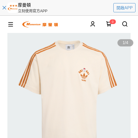
摩曼頓
開啟APP
立刻使用官方APP
0
1
/
4