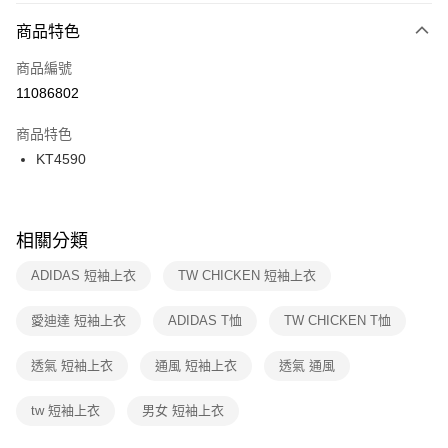
１．簡單：不需註冊會員、不需綁卡、不需儲值。
7-11取貨(快速到店)
２．便利：只要手機號碼，簡訊認證，即可結帳。
商品特色
每筆NT$100，滿NT$1,500(含以上)免運費
３．安心：先確認商品／服務後，再付款。
商品編號
宅配
【「AFTEE先享後付」結帳流程】
１．於結帳方式選擇「AFTEE先享後付」後，將跳轉至「AFTEE先享後付」
11086802
每筆NT$100，滿NT$1,500(含以上)免運費
結帳頁面，進行簡訊認證並確認金額後，即可完成結帳。
２．訂單成立數日內，您將收到繳費通知簡訊。
商品特色
付款後門市自取
３．收到繳費通知簡訊後14天內，點擊此簡訊中的連結，可透過四大超商／
KT4590
每筆NT$100，滿NT$1,500(含以上)免運費
ATM／網路銀行／等多元方式進行付款，方視為交易完成。
※ 請注意：結帳手續完成當下不需立刻繳費，但若您需要取消訂單，請聯絡
購買商品的店家。未經商家同意取消之訂單仍視為有效，需透過AFTEE先享
後付繳納相關費用。
※ 交易是否成功請以「AFTEE先享後付 」之結帳頁面顯示為準，若有關於
相關分類
是否繳費成功／繳費後需取消欲退款等相關疑問，請聯繫「AFTEE先享後付
客戶支援中心」
https://netprotections.freshdesk.com/support/home
ADIDAS 短袖上衣
TW CHICKEN 短袖上衣
【注意事項】
愛迪達 短袖上衣
ADIDAS T恤
TW CHICKEN T恤
１．透過由恩沛科技股份有限公司提供之「AFTEE先享後付」服務完成之交
易，需依本服務之必要範圍內提供個人資料，並將交易相關給付款項請求債
權轉讓予恩沛科技股份有限公司。
透氣 短袖上衣
通風 短袖上衣
透氣 通風
２．關於個人資料處理事宜，請瀏覽以下網址：
https://aftee.tw/terms/#terms3
tw 短袖上衣
男女 短袖上衣
３．未成年的使用者請事先徵得法定代理人或監護人之同意方可使用
「AFTEE先享後付」，若未經同意申辦者引起之損失，本公司不負相關責