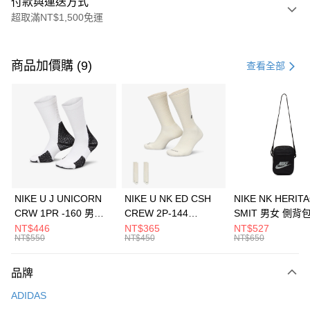
付款與運送方式
超取滿NT$1,500免運
付款方式
信用卡一次付款
商品加價購 (9)
查看全部
信用卡分期付款
3 期 0 利率 每期
NT$563
21家銀行
合作金庫商業銀行
第一商業銀行
LINE Pay
華南商業銀行
彰化商業銀行
Apple Pay
上海商業儲蓄銀行
台北富邦商業銀行
國泰世華商業銀行
兆豐國際商業銀行
悠遊付
臺灣中小企業銀行
台中商業銀行
NIKE U J UNICORN
NIKE U NK ED CSH
NIKE NK HERIT
匯豐（台灣）商業銀行
華泰商業銀行
CRW 1PR -160 男女
CREW 2P-144
SMIT 男女 側背
全盈+PAY
聯邦商業銀行
遠東國際商業銀行
中統襪 FZ3393100
EMBRDY 男女 短統襪
BA5871010
NT$446
NT$365
NT$527
元大商業銀行
永豐商業銀行
NT$550
NT$450
NT$650
AFTEE先享後付
FZ3073133
玉山商業銀行
星展（台灣）商業銀行
相關說明
台新國際商業銀行
中國信託商業銀行
品牌
【關於「AFTEE先享後付」】
台灣樂天信用卡公司
AFTEE先享後付是「在收到商品之後才付款」的支付方式。 讓您購物簡單
運送方式
ADIDAS
便利好安心！