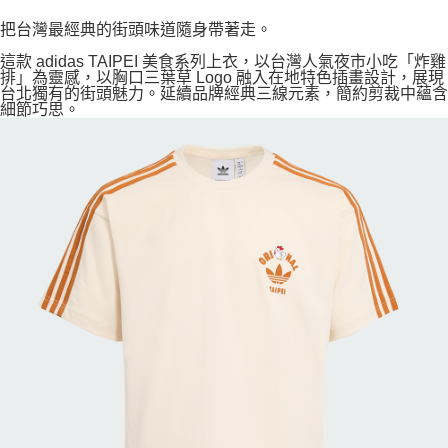
把台灣最經典的街頭味道隨身帶著走。
這款 adidas TAIPEI 美食系列上衣，以台灣人氣夜市小吃「炸雞
排」為靈感，以胸口三葉草 Logo 融入在地特色插畫設計，展現
台北獨有的街頭魅力。延續品牌經典三線元素，簡約剪裁中蘊含
細節巧思。