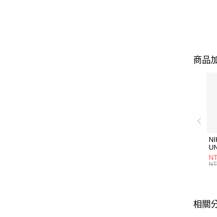
商品加
NI
U
1P
NT
統
NT
相關