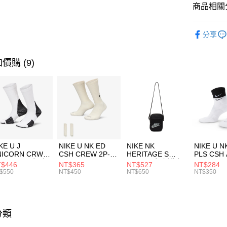
聯邦商
商品相關分
元大商
AFTEE先
玉山商
品牌
AD
相關說明
分享
台新國
【關於「A
男性商品
台灣樂
AFTEE
便利好安
運動類型
運送方式
價購 (9)
１．簡單
２．便利
促銷活動
7-11取貨
３．安心
每筆NT$1
【「AFT
宅配
１．於結帳
付」結帳
每筆NT$1
２．訂單
３．收到繳
付款後門
KE U J
NIKE U NK ED
NIKE NK
NIKE U N
／ATM／
NICORN CRW
CSH CREW 2P-
HERITAGE S
PLS CSH 
每筆NT$1
※ 請注意
R -160 男女 中
144 EMBRDY 男
SMIT 男女 側背包
144 DBL
$446
NT$365
NT$527
NT$284
絡購買商品
襪 FZ3393100
女 短統襪
BA5871010
襪 DH405
$550
NT$450
NT$650
NT$350
先享後付
FZ3073133
※ 交易是
是否繳費成
付客戶支
分類
【注意事