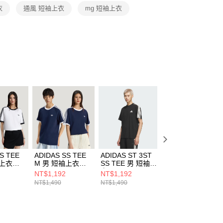
恩沛科技股份有限公司提供之「AFTEE先享後付」服務完成之
衣
通風 短袖上衣
mg 短袖上衣
依本服務之必要範圍內提供個人資料，並將交易相關給付款項請
讓予恩沛科技股份有限公司。
個人資料處理事宜，請瀏覽以下網址：
ee.tw/terms/#terms3
年的使用者請事先徵得法定代理人或監護人之同意方可使用
E先享後付」，若未經同意申辦者引起之損失，本公司不負相關責
AFTEE先享後付」時，將依據個別帳號之用戶狀況，依本公司
核予不同之上限額度；若仍有額度不足之情形，本公司將視審查
用戶進行身份認證。
一人註冊多個帳號或使用他人資訊註冊。若發現惡意使用之情
科技股份有限公司將有權停止該用戶之使用額度並採取法律行
S TEE
ADIDAS SS TEE
ADIDAS ST 3ST
ADIDAS ST 3ST
袖上衣
M 男 短袖上衣
SS TEE 男 短袖上
SS TEE 男 短袖
KT7763
衣 KR2490
衣 KR2491
NT$1,192
NT$1,192
NT$1,192
NT$1,490
NT$1,490
NT$1,490