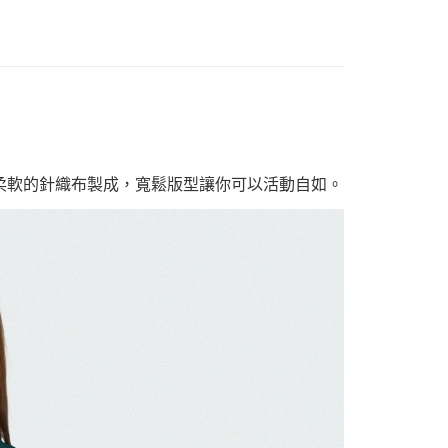
。由柔軟的針織布製成，寬鬆版型讓你可以活動自如。