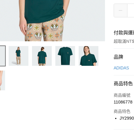
付款與運
超取滿NT$
付款方式
品牌
信用卡一
ADIDAS
信用卡分
商品特色
3 期 
商品編號
合作金
LINE Pay
11086778
華南商
Apple Pay
上海商
商品特色
國泰世
JY299
悠遊付
臺灣中
匯豐（
全盈+PAY