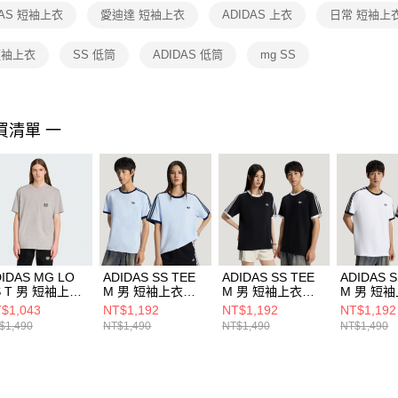
１．透過由
DAS 短袖上衣
愛迪達 短袖上衣
ADIDAS 上衣
日常 短袖上
交易，需
求債權轉
２．關於
短袖上衣
SS 低筒
ADIDAS 低筒
mg SS
https://aft
３．未成
「AFTE
任。
買清單 一
４．使用「
即時審查
結果請求
５．嚴禁
形，恩沛
動。
IDAS MG LO
ADIDAS SS TEE
ADIDAS SS TEE
ADIDAS S
S T 男 短袖上衣
M 男 短袖上衣
M 男 短袖上衣
M 男 短
2991
KT7764
KT7762
KT7761
$1,043
NT$1,192
NT$1,192
NT$1,192
$1,490
NT$1,490
NT$1,490
NT$1,490