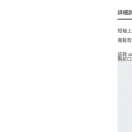
詳細
短袖上
寬鬆剪
這款 
胸前口