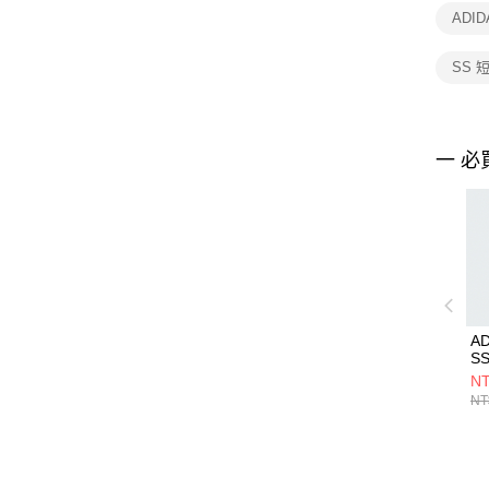
ADI
SS 
一 必
AD
S
JY
NT
NT