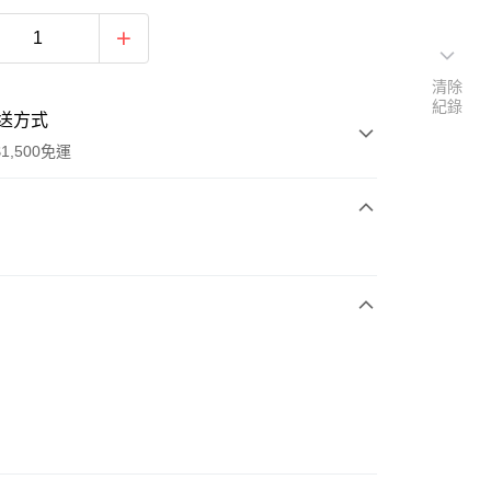
清除
紀錄
送方式
1,500免運
次付款
期付款
0 利率 每期
NT$496
21家銀行
庫商業銀行
第一商業銀行
業銀行
彰化商業銀行
業儲蓄銀行
台北富邦商業銀行
華商業銀行
兆豐國際商業銀行
0
小企業銀行
台中商業銀行
台灣）商業銀行
華泰商業銀行