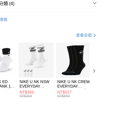
業銀行
遠東國際商業銀行
類 (4)
業銀行
永豐商業銀行
享後付
業銀行
星展（台灣）商業銀行
IDAS
服飾
客服
際商業銀行
中國信託商業銀行
FTEE先享後付」】
上衣
短袖上衣
天信用卡公司
先享後付是「在收到商品之後才付款」的支付方式。 讓您購物簡單
心！
休閒戶外
服飾
查看全部
：不需註冊會員、不需綁卡、不需儲值。
：只要手機號碼，簡訊認證，即可結帳。
清爽穿搭｜短袖上衣4折起
(快速到店)
：先確認商品／服務後，再付款。
00，滿NT$1,500(含以上)免運費
EE先享後付」結帳流程】
方式選擇「AFTEE先享後付」後，將跳轉至「AFTEE先享後
頁面，進行簡訊認證並確認金額後，即可完成結帳。
00，滿NT$1,500(含以上)免運費
成立數日內，您將收到繳費通知簡訊。
費通知簡訊後14天內，點擊此簡訊中的連結，可透過四大超商
市自取
K ED
NIKE U NK NSW
NIKE U NK CREW
NIKE U NK
網路銀行／等多元方式進行付款，方視為交易完成。
ANK 1P
EVERYDAY
EVERYDAY
EVERYDAY LTW
00，滿NT$1,500(含以上)免運費
：結帳手續完成當下不需立刻繳費，但若您需要取消訂單，請聯
 男 中統
ESSENTIAL CR
BBALL 3PR 男女
ANKLE 3PR 男女
NT$365
NT$527
NT$365
的店家。未經商家同意取消之訂單仍視為有效，需透過AFTEE
8104
男女 短統襪
長統襪
踝襪 SX7677010
NT$450
NT$650
NT$450
繳納相關費用。
DX5089103
DA2123010
否成功請以「AFTEE先享後付 」之結帳頁面顯示為準，若有關於
功／繳費後需取消欲退款等相關疑問，請聯繫「AFTEE先享後
援中心」
https://netprotections.freshdesk.com/support/home
項】