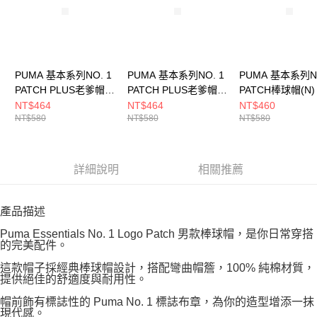
PUMA 基本系列NO. 1
PUMA 基本系列NO. 1
PUMA 基本系列NO
PATCH PLUS老爹帽
PATCH PLUS老爹帽
PATCH棒球帽(N)
(N) 男女 休閒帽
(N) 男女 休閒帽
休閒帽 02599703
NT$464
NT$464
NT$460
NT$580
NT$580
NT$580
02641603
02641601
詳細說明
相關推薦
產品描述
Puma Essentials No. 1 Logo Patch 男款棒球帽，是你日常穿搭
的完美配件。
這款帽子採經典棒球帽設計，搭配彎曲帽簷，100% 純棉材質，
提供絕佳的舒適度與耐用性。
帽前飾有標誌性的 Puma No. 1 標誌布章，為你的造型增添一抹
現代感。