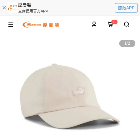
摩曼頓
開啟APP
立刻使用官方APP
0
1
/
2