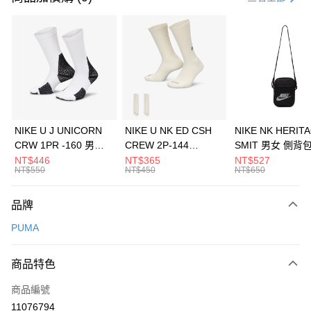
信用卡分期付款
3 期 0 利率 每期
NT$193
21家銀行
合作金庫商業銀行
第一商業銀行
LINE Pay
華南商業銀行
彰化商業銀行
Apple Pay
上海商業儲蓄銀行
台北富邦商業銀行
國泰世華商業銀行
兆豐國際商業銀行
悠遊付
臺灣中小企業銀行
台中商業銀行
NIKE U J UNICORN
NIKE U NK ED CSH
NIKE NK HERIT
匯豐（台灣）商業銀行
華泰商業銀行
CRW 1PR -160 男女
CREW 2P-144
SMIT 男女 側背
全盈+PAY
聯邦商業銀行
遠東國際商業銀行
中統襪 FZ3393100
EMBRDY 男女 短統襪
BA5871010
NT$446
NT$365
NT$527
元大商業銀行
永豐商業銀行
NT$550
NT$450
NT$650
AFTEE先享後付
FZ3073133
玉山商業銀行
星展（台灣）商業銀行
相關說明
台新國際商業銀行
中國信託商業銀行
品牌
【關於「AFTEE先享後付」】
台灣樂天信用卡公司
AFTEE先享後付是「在收到商品之後才付款」的支付方式。 讓您購物簡單
運送方式
PUMA
便利好安心！
１．簡單：不需註冊會員、不需綁卡、不需儲值。
7-11取貨(快速到店)
２．便利：只要手機號碼，簡訊認證，即可結帳。
商品特色
每筆NT$100，滿NT$1,500(含以上)免運費
３．安心：先確認商品／服務後，再付款。
商品編號
宅配
【「AFTEE先享後付」結帳流程】
１．於結帳方式選擇「AFTEE先享後付」後，將跳轉至「AFTEE先享後付」
11076794
每筆NT$100，滿NT$1,500(含以上)免運費