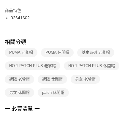
結帳頁面，進行簡訊認證並確認金額後，即可完成結帳。
２．訂單成立數日內，您將收到繳費通知簡訊。
商品特色
付款後門市自取
３．收到繳費通知簡訊後14天內，點擊此簡訊中的連結，可透過四大超商／
02641602
每筆NT$100，滿NT$1,500(含以上)免運費
ATM／網路銀行／等多元方式進行付款，方視為交易完成。
※ 請注意：結帳手續完成當下不需立刻繳費，但若您需要取消訂單，請聯絡
購買商品的店家。未經商家同意取消之訂單仍視為有效，需透過AFTEE先享
後付繳納相關費用。
※ 交易是否成功請以「AFTEE先享後付 」之結帳頁面顯示為準，若有關於
相關分類
是否繳費成功／繳費後需取消欲退款等相關疑問，請聯繫「AFTEE先享後付
客戶支援中心」
https://netprotections.freshdesk.com/support/home
PUMA 老爹帽
PUMA 休閒帽
基本系列 老爹帽
【注意事項】
NO.1 PATCH PLUS 老爹帽
NO.1 PATCH PLUS 休閒帽
１．透過由恩沛科技股份有限公司提供之「AFTEE先享後付」服務完成之交
易，需依本服務之必要範圍內提供個人資料，並將交易相關給付款項請求債
權轉讓予恩沛科技股份有限公司。
遮陽 老爹帽
遮陽 休閒帽
男女 老爹帽
２．關於個人資料處理事宜，請瀏覽以下網址：
https://aftee.tw/terms/#terms3
男女 休閒帽
patch 休閒帽
３．未成年的使用者請事先徵得法定代理人或監護人之同意方可使用
「AFTEE先享後付」，若未經同意申辦者引起之損失，本公司不負相關責
任。
一 必買清單 一
４．使用「AFTEE先享後付」時，將依據個別帳號之用戶狀況，依本公司即
時審查核予不同之上限額度；若仍有額度不足之情形，本公司將視審查結果
請求用戶進行身份認證。
５．嚴禁一人註冊多個帳號或使用他人資訊註冊。若發現惡意使用之情形，
恩沛科技股份有限公司將有權停止該用戶之使用額度並採取法律行動。