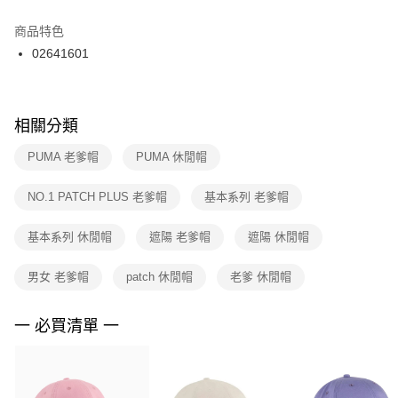
結帳頁面，進行簡訊認證並確認金額後，即可完成結帳。
２．訂單成立數日內，您將收到繳費通知簡訊。
商品特色
付款後門市自取
３．收到繳費通知簡訊後14天內，點擊此簡訊中的連結，可透過四大超商／
02641601
每筆NT$100，滿NT$1,500(含以上)免運費
ATM／網路銀行／等多元方式進行付款，方視為交易完成。
※ 請注意：結帳手續完成當下不需立刻繳費，但若您需要取消訂單，請聯絡
購買商品的店家。未經商家同意取消之訂單仍視為有效，需透過AFTEE先享
後付繳納相關費用。
※ 交易是否成功請以「AFTEE先享後付 」之結帳頁面顯示為準，若有關於
相關分類
是否繳費成功／繳費後需取消欲退款等相關疑問，請聯繫「AFTEE先享後付
客戶支援中心」
https://netprotections.freshdesk.com/support/home
PUMA 老爹帽
PUMA 休閒帽
【注意事項】
NO.1 PATCH PLUS 老爹帽
基本系列 老爹帽
１．透過由恩沛科技股份有限公司提供之「AFTEE先享後付」服務完成之交
易，需依本服務之必要範圍內提供個人資料，並將交易相關給付款項請求債
權轉讓予恩沛科技股份有限公司。
基本系列 休閒帽
遮陽 老爹帽
遮陽 休閒帽
２．關於個人資料處理事宜，請瀏覽以下網址：
https://aftee.tw/terms/#terms3
男女 老爹帽
patch 休閒帽
老爹 休閒帽
３．未成年的使用者請事先徵得法定代理人或監護人之同意方可使用
「AFTEE先享後付」，若未經同意申辦者引起之損失，本公司不負相關責
任。
一 必買清單 一
４．使用「AFTEE先享後付」時，將依據個別帳號之用戶狀況，依本公司即
時審查核予不同之上限額度；若仍有額度不足之情形，本公司將視審查結果
請求用戶進行身份認證。
５．嚴禁一人註冊多個帳號或使用他人資訊註冊。若發現惡意使用之情形，
恩沛科技股份有限公司將有權停止該用戶之使用額度並採取法律行動。