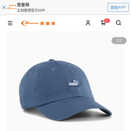
摩曼頓
開啟APP
立刻使用官方APP
0
1
/
2