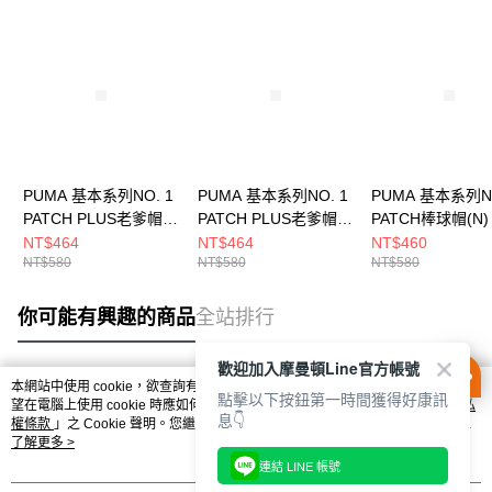
PUMA 基本系列NO. 1
PUMA 基本系列NO. 1
PUMA 基本系列NO
PATCH PLUS老爹帽
PATCH PLUS老爹帽
PATCH棒球帽(N)
(N) 男女 休閒帽
(N) 男女 休閒帽
休閒帽 02599703
NT$464
NT$464
NT$460
NT$580
NT$580
NT$580
02641603
02641602
你可能有興趣的商品
全站排行
歡迎加入摩曼頓Line官方帳號
本網站中使用 cookie，欲查詢有關本網站使用 cookie 方式之詳情，及若您不希
點擊以下按鈕第一時間獲得好康訊
熱門標籤
望在電腦上使用 cookie 時應如何變更電腦的 cookie 設定，請參閱本網站「
隱私
息👇
權條款
」之 Cookie 聲明。您繼續使用本網站即表示您同意本公司得按本網站使
用條款之 Cookie 聲明使用 cookie。
了解更多 >
連結 LINE 帳號