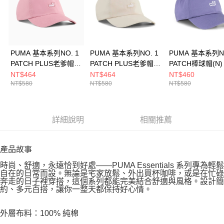
PUMA 基本系列NO. 1
PUMA 基本系列NO. 1
PUMA 基本系列NO
PATCH PLUS老爹帽
PATCH PLUS老爹帽
PATCH棒球帽(N)
(N) 男女 休閒帽
(N) 男女 休閒帽
休閒帽 02599703
NT$464
NT$464
NT$460
NT$580
NT$580
NT$580
02641603
02641602
詳細說明
相關推薦
產品故事
時尚、舒適，永遠恰到好處——PUMA Essentials 系列專為輕鬆
自在的日常而設。無論是宅家放鬆、外出買杯咖啡，或是在忙碌
奔走的日子裡穿搭，這個系列都能完美結合舒適與風格。設計簡
約、多元百搭，讓你一整天都保持好心情。
外層布料：100% 純棉