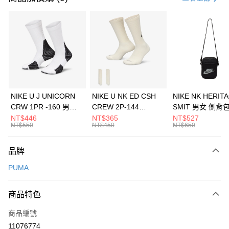
信用卡分期付款
3 期 0 利率 每期
NT$193
21家銀行
合作金庫商業銀行
第一商業銀行
LINE Pay
華南商業銀行
彰化商業銀行
Apple Pay
上海商業儲蓄銀行
台北富邦商業銀行
國泰世華商業銀行
兆豐國際商業銀行
悠遊付
臺灣中小企業銀行
台中商業銀行
NIKE U J UNICORN
NIKE U NK ED CSH
NIKE NK HERIT
匯豐（台灣）商業銀行
華泰商業銀行
CRW 1PR -160 男女
CREW 2P-144
SMIT 男女 側背
全盈+PAY
聯邦商業銀行
遠東國際商業銀行
中統襪 FZ3393100
EMBRDY 男女 短統襪
BA5871010
NT$446
NT$365
NT$527
元大商業銀行
永豐商業銀行
NT$550
NT$450
NT$650
AFTEE先享後付
FZ3073133
玉山商業銀行
星展（台灣）商業銀行
相關說明
台新國際商業銀行
中國信託商業銀行
品牌
【關於「AFTEE先享後付」】
台灣樂天信用卡公司
AFTEE先享後付是「在收到商品之後才付款」的支付方式。 讓您購物簡單
運送方式
PUMA
便利好安心！
１．簡單：不需註冊會員、不需綁卡、不需儲值。
7-11取貨(快速到店)
２．便利：只要手機號碼，簡訊認證，即可結帳。
商品特色
每筆NT$100，滿NT$1,500(含以上)免運費
３．安心：先確認商品／服務後，再付款。
商品編號
宅配
【「AFTEE先享後付」結帳流程】
１．於結帳方式選擇「AFTEE先享後付」後，將跳轉至「AFTEE先享後付」
11076774
每筆NT$100，滿NT$1,500(含以上)免運費