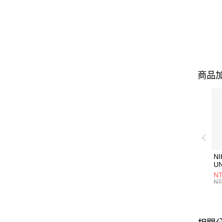
商品加
NI
U
1P
NT
統
NT