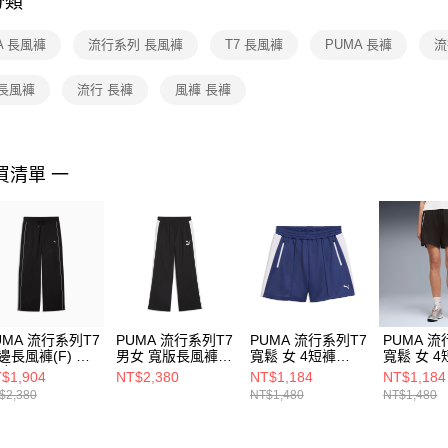
分類
【注意事
１．透過由
A 長風褲
流行系列 長風褲
T7 長風褲
PUMA 長褲
流
交易，需
求債權轉
２．關於
 長風褲
流行 長褲
風褲 長褲
https://aft
３．未成
「AFTE
任。
買清單 一
４．使用「
即時審查
結果請求
５．嚴禁
形，恩沛
動。
UMA 流行系列T7
PUMA 流行系列T7
PUMA 流行系列T7
PUMA 流
邊長風褲(F) 女
男女 寬版長風褲
寬鬆 女 4短褲
寬鬆 女 4
褲 63455901
62693101
63686849
63686801
$1,904
NT$2,380
NT$1,184
NT$1,184
$2,380
NT$1,480
NT$1,480