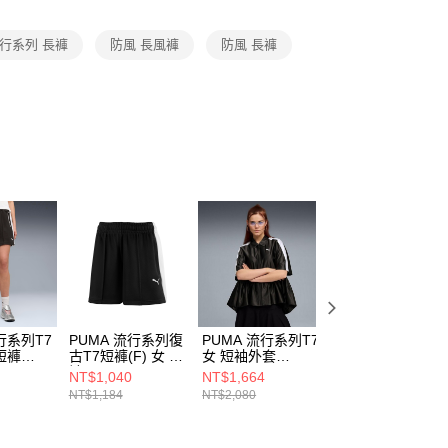
項】
恩沛科技股份有限公司提供之「AFTEE先享後付」服務完成之
行系列 長褲
防風 長風褲
防風 長褲
依本服務之必要範圍內提供個人資料，並將交易相關給付款項請
讓予恩沛科技股份有限公司。
個人資料處理事宜，請瀏覽以下網址：
ee.tw/terms/#terms3
年的使用者請事先徵得法定代理人或監護人之同意方可使用
E先享後付」，若未經同意申辦者引起之損失，本公司不負相關責
AFTEE先享後付」時，將依據個別帳號之用戶狀況，依本公司
核予不同之上限額度；若仍有額度不足之情形，本公司將視審查
用戶進行身份認證。
一人註冊多個帳號或使用他人資訊註冊。若發現惡意使用之情
科技股份有限公司將有權停止該用戶之使用額度並採取法律行
行系列T7
PUMA 流行系列復
PUMA 流行系列T7
PUMA 流行系列T
短褲
古T7短褲(F) 女 短
女 短袖外套
女 短袖外套
褲 63478101
63688501
63688513
NT$1,040
NT$1,664
NT$1,664
NT$1,184
NT$2,080
NT$2,080