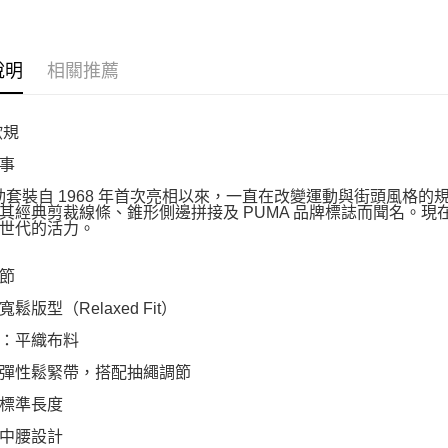
說明
相關推薦
歐規
事
運動套裝自 1968 年首次亮相以來，一直在改變運動與街頭風
其經典剪裁線條、錐形側邊拼接及 PUMA 品牌標誌而聞名。現
世代的活力。
節
鬆版型（Relaxed Fit）
：平織布料
彈性鬆緊帶，搭配抽繩調節
標準長度
中腰設計