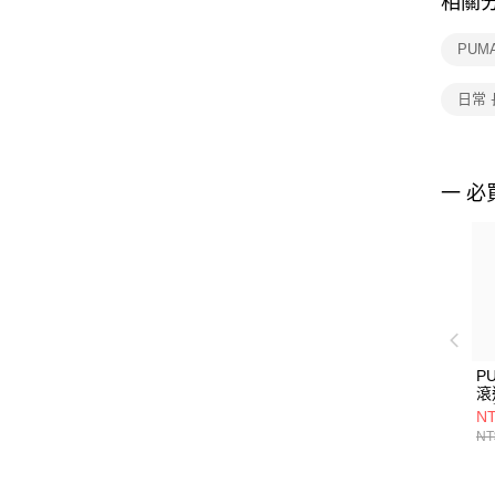
相關
PUM
日常
一 必
P
滾
長
NT
NT