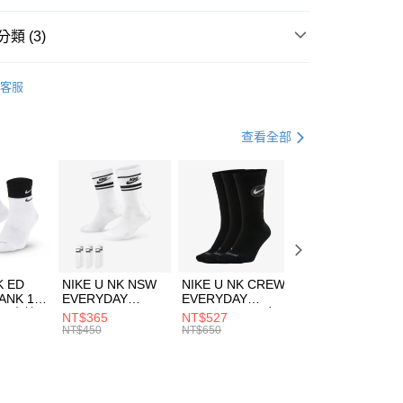
台灣）商業銀行
華泰商業銀行
業銀行
遠東國際商業銀行
類 (3)
業銀行
永豐商業銀行
享後付
業銀行
星展（台灣）商業銀行
UMA
服飾
客服
際商業銀行
中國信託商業銀行
FTEE先享後付」】
年
下著
長褲
天信用卡公司
先享後付是「在收到商品之後才付款」的支付方式。 讓您購物簡單
心！
休閒戶外
服飾
查看全部
：不需註冊會員、不需綁卡、不需儲值。
：只要手機號碼，簡訊認證，即可結帳。
(快速到店)
：先確認商品／服務後，再付款。
00，滿NT$1,500(含以上)免運費
EE先享後付」結帳流程】
方式選擇「AFTEE先享後付」後，將跳轉至「AFTEE先享後
頁面，進行簡訊認證並確認金額後，即可完成結帳。
00，滿NT$1,500(含以上)免運費
成立數日內，您將收到繳費通知簡訊。
費通知簡訊後14天內，點擊此簡訊中的連結，可透過四大超商
市自取
K ED
NIKE U NK NSW
NIKE U NK CREW
NIKE U NK
網路銀行／等多元方式進行付款，方視為交易完成。
ANK 1P
EVERYDAY
EVERYDAY
EVERYDAY LTW
00，滿NT$1,500(含以上)免運費
：結帳手續完成當下不需立刻繳費，但若您需要取消訂單，請聯
 男 中統
ESSENTIAL CR
BBALL 3PR 男女
ANKLE 3PR 男女
NT$365
NT$527
NT$365
的店家。未經商家同意取消之訂單仍視為有效，需透過AFTEE
8104
男女 短統襪
長統襪
踝襪 SX7677010
NT$450
NT$650
NT$450
繳納相關費用。
DX5089103
DA2123010
否成功請以「AFTEE先享後付 」之結帳頁面顯示為準，若有關於
功／繳費後需取消欲退款等相關疑問，請聯繫「AFTEE先享後
援中心」
https://netprotections.freshdesk.com/support/home