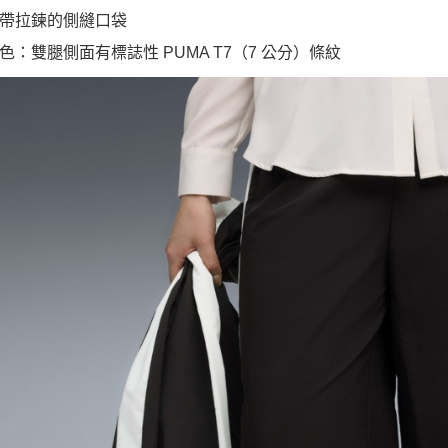
帶拉鍊的側縫口袋
色：雙腿側面有標誌性 PUMA T7（7 公分）條紋