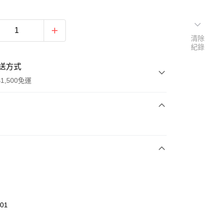
清除
紀錄
送方式
1,500免運
次付款
期付款
0 利率 每期
NT$726
21家銀行
庫商業銀行
第一商業銀行
業銀行
彰化商業銀行
業儲蓄銀行
台北富邦商業銀行
華商業銀行
兆豐國際商業銀行
301
小企業銀行
台中商業銀行