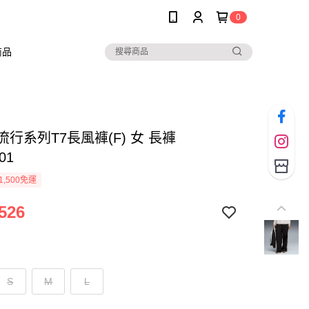
0
商品
 流行系列T7長風褲(F) 女 長褲
01
1,500免運
526
S
M
L