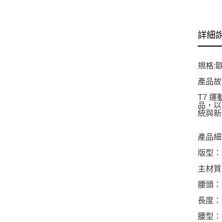
詳細
規格:
產品故
T7 
品，以
統與新
產品細
版型：寬
主材質
腰頭：
長度：
腰型：