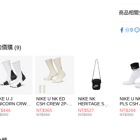
匯豐（
全盈+PAY
聯邦商
商品相關分
元大商
AFTEE先
玉山商
品牌
P
相關說明
分享
台新國
【關於「A
兒童/青少
台灣樂
AFTEE
便利好安
運動類型
運送方式
價購 (9)
１．簡單
２．便利
7-11取貨
３．安心
每筆NT$1
【「AFT
宅配
１．於結帳
付」結帳
每筆NT$1
２．訂單
３．收到繳
付款後門
KE U J
NIKE U NK ED
NIKE NK
NIKE U N
／ATM／
NICORN CRW
CSH CREW 2P-
HERITAGE S
PLS CSH 
每筆NT$1
※ 請注意
R -160 男女 中
144 EMBRDY 男
SMIT 男女 側背包
144 DBL
$446
NT$365
NT$527
NT$284
絡購買商品
襪 FZ3393100
女 短統襪
BA5871010
襪 DH405
$550
NT$450
NT$650
NT$350
先享後付
FZ3073133
※ 交易是
是否繳費成
付客戶支