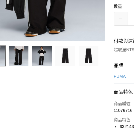
數量
付款與運
超取滿NT$
付款方式
品牌
信用卡一
PUMA
信用卡分
商品特色
3 期 
商品編號
合作金
LINE Pay
11076716
華南商
Apple Pay
上海商
商品特色
國泰世
63214
悠遊付
臺灣中