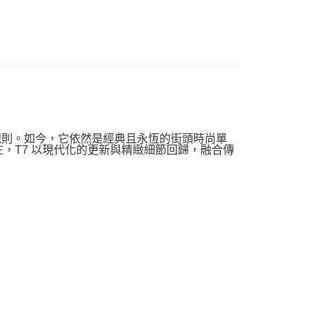
格的規則。如今，它依然是經典且永恆的街頭時尚單
在，T7 以現代化的更新與精緻細節回歸，融合傳