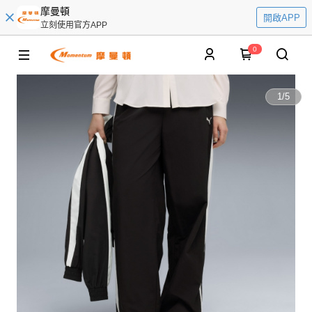
摩曼頓
開啟APP
立刻使用官方APP
0
1
/
5