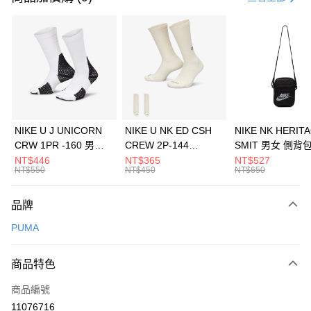
信用卡分期付款
3 期 0 利率 每期
NT$726
21家銀行
合作金庫商業銀行
第一商業銀行
LINE Pay
華南商業銀行
彰化商業銀行
Apple Pay
上海商業儲蓄銀行
台北富邦商業銀行
國泰世華商業銀行
兆豐國際商業銀行
悠遊付
臺灣中小企業銀行
台中商業銀行
NIKE U J UNICORN
NIKE U NK ED CSH
NIKE NK HERIT
匯豐（台灣）商業銀行
華泰商業銀行
CRW 1PR -160 男女
CREW 2P-144
SMIT 男女 側背
全盈+PAY
聯邦商業銀行
遠東國際商業銀行
中統襪 FZ3393100
EMBRDY 男女 短統襪
BA5871010
NT$446
NT$365
NT$527
元大商業銀行
永豐商業銀行
NT$550
NT$450
NT$650
AFTEE先享後付
FZ3073133
玉山商業銀行
星展（台灣）商業銀行
相關說明
台新國際商業銀行
中國信託商業銀行
品牌
【關於「AFTEE先享後付」】
台灣樂天信用卡公司
AFTEE先享後付是「在收到商品之後才付款」的支付方式。 讓您購物簡單
運送方式
PUMA
便利好安心！
１．簡單：不需註冊會員、不需綁卡、不需儲值。
7-11取貨(快速到店)
２．便利：只要手機號碼，簡訊認證，即可結帳。
商品特色
每筆NT$100，滿NT$1,500(含以上)免運費
３．安心：先確認商品／服務後，再付款。
商品編號
宅配
【「AFTEE先享後付」結帳流程】
１．於結帳方式選擇「AFTEE先享後付」後，將跳轉至「AFTEE先享後付」
11076716
每筆NT$100，滿NT$1,500(含以上)免運費