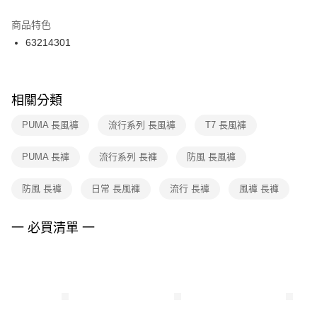
結帳頁面，進行簡訊認證並確認金額後，即可完成結帳。
２．訂單成立數日內，您將收到繳費通知簡訊。
商品特色
付款後門市自取
３．收到繳費通知簡訊後14天內，點擊此簡訊中的連結，可透過四大超商／
63214301
每筆NT$100，滿NT$1,500(含以上)免運費
ATM／網路銀行／等多元方式進行付款，方視為交易完成。
※ 請注意：結帳手續完成當下不需立刻繳費，但若您需要取消訂單，請聯絡
購買商品的店家。未經商家同意取消之訂單仍視為有效，需透過AFTEE先享
後付繳納相關費用。
※ 交易是否成功請以「AFTEE先享後付 」之結帳頁面顯示為準，若有關於
相關分類
是否繳費成功／繳費後需取消欲退款等相關疑問，請聯繫「AFTEE先享後付
客戶支援中心」
https://netprotections.freshdesk.com/support/home
PUMA 長風褲
流行系列 長風褲
T7 長風褲
【注意事項】
PUMA 長褲
流行系列 長褲
防風 長風褲
１．透過由恩沛科技股份有限公司提供之「AFTEE先享後付」服務完成之交
易，需依本服務之必要範圍內提供個人資料，並將交易相關給付款項請求債
權轉讓予恩沛科技股份有限公司。
防風 長褲
日常 長風褲
流行 長褲
風褲 長褲
２．關於個人資料處理事宜，請瀏覽以下網址：
https://aftee.tw/terms/#terms3
３．未成年的使用者請事先徵得法定代理人或監護人之同意方可使用
一 必買清單 一
「AFTEE先享後付」，若未經同意申辦者引起之損失，本公司不負相關責
任。
４．使用「AFTEE先享後付」時，將依據個別帳號之用戶狀況，依本公司即
時審查核予不同之上限額度；若仍有額度不足之情形，本公司將視審查結果
請求用戶進行身份認證。
５．嚴禁一人註冊多個帳號或使用他人資訊註冊。若發現惡意使用之情形，
恩沛科技股份有限公司將有權停止該用戶之使用額度並採取法律行動。