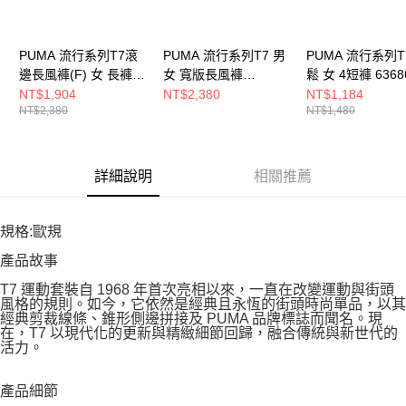
PUMA 流行系列T7滾
PUMA 流行系列T7 男
PUMA 流行系列T
邊長風褲(F) 女 長褲
女 寬版長風褲
鬆 女 4短褲 6368
63455901
62693101
NT$1,904
NT$2,380
NT$1,184
NT$2,380
NT$1,480
詳細說明
相關推薦
規格:歐規
產品故事
T7 運動套裝自 1968 年首次亮相以來，一直在改變運動與街頭
風格的規則。如今，它依然是經典且永恆的街頭時尚單品，以其
經典剪裁線條、錐形側邊拼接及 PUMA 品牌標誌而聞名。現
在，T7 以現代化的更新與精緻細節回歸，融合傳統與新世代的
活力。
產品細節