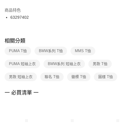
結帳頁面，進行簡訊認證並確認金額後，即可完成結帳。
２．訂單成立數日內，您將收到繳費通知簡訊。
商品特色
付款後門市自取
３．收到繳費通知簡訊後14天內，點擊此簡訊中的連結，可透過四大超商／
63297402
每筆NT$100，滿NT$1,500(含以上)免運費
ATM／網路銀行／等多元方式進行付款，方視為交易完成。
※ 請注意：結帳手續完成當下不需立刻繳費，但若您需要取消訂單，請聯絡
購買商品的店家。未經商家同意取消之訂單仍視為有效，需透過AFTEE先享
後付繳納相關費用。
※ 交易是否成功請以「AFTEE先享後付 」之結帳頁面顯示為準，若有關於
相關分類
是否繳費成功／繳費後需取消欲退款等相關疑問，請聯繫「AFTEE先享後付
客戶支援中心」
https://netprotections.freshdesk.com/support/home
PUMA T恤
BMW系列 T恤
MMS T恤
【注意事項】
PUMA 短袖上衣
BMW系列 短袖上衣
男款 T恤
１．透過由恩沛科技股份有限公司提供之「AFTEE先享後付」服務完成之交
易，需依本服務之必要範圍內提供個人資料，並將交易相關給付款項請求債
權轉讓予恩沛科技股份有限公司。
男款 短袖上衣
聯名 T恤
徽標 T恤
圖樣 T恤
２．關於個人資料處理事宜，請瀏覽以下網址：
https://aftee.tw/terms/#terms3
３．未成年的使用者請事先徵得法定代理人或監護人之同意方可使用
一 必買清單 一
「AFTEE先享後付」，若未經同意申辦者引起之損失，本公司不負相關責
任。
４．使用「AFTEE先享後付」時，將依據個別帳號之用戶狀況，依本公司即
時審查核予不同之上限額度；若仍有額度不足之情形，本公司將視審查結果
請求用戶進行身份認證。
５．嚴禁一人註冊多個帳號或使用他人資訊註冊。若發現惡意使用之情形，
恩沛科技股份有限公司將有權停止該用戶之使用額度並採取法律行動。