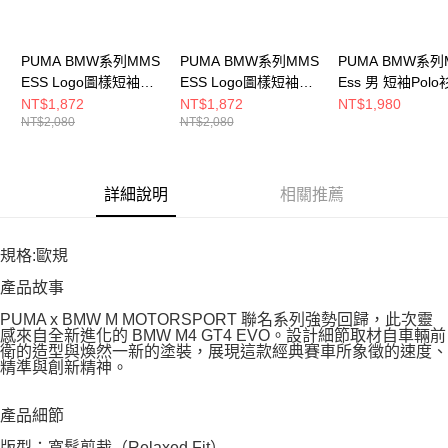
PUMA BMW系列MMS
PUMA BMW系列MMS
PUMA BMW系列
ESS Logo圖樣短袖
ESS Logo圖樣短袖
Ess 男 短袖Polo
Polo衫(M) 男 短袖
Polo衫(M) 男 短袖
62131201
NT$1,872
NT$1,872
NT$1,980
NT$2,080
NT$2,080
POLO 63490003
POLO 63490001
詳細說明
相關推薦
規格:歐規
產品故事
PUMA x BMW M MOTORSPORT 聯名系列強勢回歸，此次靈
感來自全新進化的 BMW M4 GT4 EVO。設計細節取材自車輛前
衛的造型與煥然一新的塗裝，展現這款經典賽車所象徵的速度、
精準與創新精神。
產品細節
版型：寬鬆剪裁（Relaxed Fit）