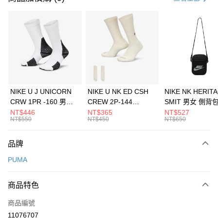
信用卡分期付款
3 期 0 利率 每期
NT$760
21家銀行
合作金庫商業銀行
第一商業銀行
LINE Pay
華南商業銀行
彰化商業銀行
Apple Pay
上海商業儲蓄銀行
台北富邦商業銀行
國泰世華商業銀行
兆豐國際商業銀行
悠遊付
臺灣中小企業銀行
台中商業銀行
NIKE U J UNICORN
NIKE U NK ED CSH
NIKE NK HERIT
匯豐（台灣）商業銀行
華泰商業銀行
CRW 1PR -160 男女
CREW 2P-144
SMIT 男女 側背
全盈+PAY
聯邦商業銀行
遠東國際商業銀行
中統襪 FZ3393100
EMBRDY 男女 短統襪
BA5871010
NT$446
NT$365
NT$527
元大商業銀行
永豐商業銀行
NT$550
NT$450
NT$650
AFTEE先享後付
FZ3073133
玉山商業銀行
星展（台灣）商業銀行
相關說明
台新國際商業銀行
中國信託商業銀行
品牌
【關於「AFTEE先享後付」】
台灣樂天信用卡公司
AFTEE先享後付是「在收到商品之後才付款」的支付方式。 讓您購物簡單
運送方式
PUMA
便利好安心！
１．簡單：不需註冊會員、不需綁卡、不需儲值。
7-11取貨(快速到店)
２．便利：只要手機號碼，簡訊認證，即可結帳。
商品特色
每筆NT$100，滿NT$1,500(含以上)免運費
３．安心：先確認商品／服務後，再付款。
商品編號
宅配
【「AFTEE先享後付」結帳流程】
１．於結帳方式選擇「AFTEE先享後付」後，將跳轉至「AFTEE先享後付」
11076707
每筆NT$100，滿NT$1,500(含以上)免運費