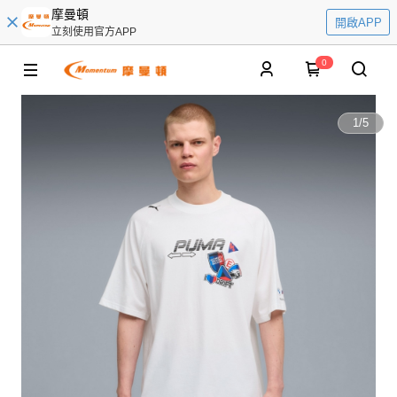
摩曼頓
開啟APP
立刻使用官方APP
0
1
/
5