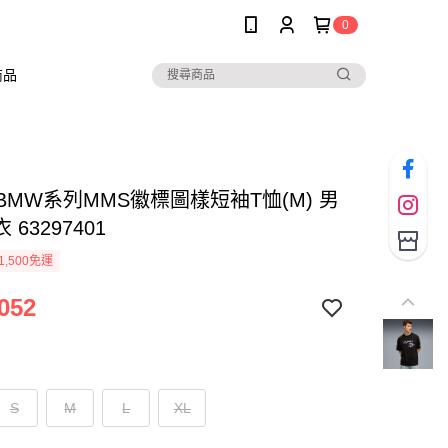
0
商品
 BMW系列MMS徽標圖樣短袖T恤(M) 男
63297401
1,500免運
052
S
M
L
XL