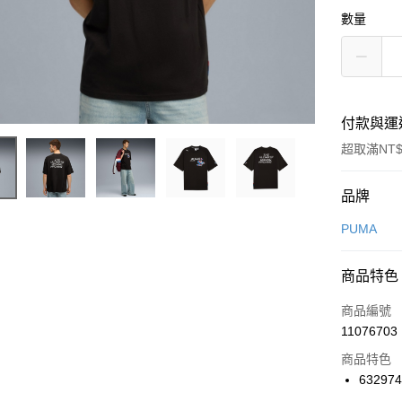
數量
付款與運
超取滿NT$
付款方式
品牌
信用卡一
PUMA
信用卡分
商品特色
3 期 
商品編號
合作金
LINE Pay
11076703
華南商
Apple Pay
上海商
商品特色
國泰世
63297
悠遊付
臺灣中