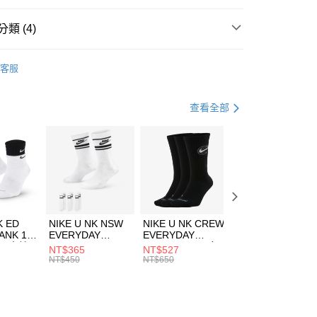
台灣）商業銀行
華泰商業銀行
業銀行
遠東國際商業銀行
類 (4)
業銀行
永豐商業銀行
享後付
業銀行
星展（台灣）商業銀行
UMA
服飾
客服
際商業銀行
中國信託商業銀行
FTEE先享後付」】
上衣
短袖上衣
天信用卡公司
先享後付是「在收到商品之後才付款」的支付方式。 讓您購物簡單
心！
休閒戶外
服飾
查看全部
：不需註冊會員、不需綁卡、不需儲值。
：只要手機號碼，簡訊認證，即可結帳。
清爽穿搭｜短袖上衣4折起
(快速到店)
：先確認商品／服務後，再付款。
00，滿NT$1,500(含以上)免運費
EE先享後付」結帳流程】
方式選擇「AFTEE先享後付」後，將跳轉至「AFTEE先享後
頁面，進行簡訊認證並確認金額後，即可完成結帳。
00，滿NT$1,500(含以上)免運費
成立數日內，您將收到繳費通知簡訊。
費通知簡訊後14天內，點擊此簡訊中的連結，可透過四大超商
市自取
K ED
NIKE U NK NSW
NIKE U NK CREW
NIKE U NK
網路銀行／等多元方式進行付款，方視為交易完成。
ANK 1P
EVERYDAY
EVERYDAY
EVERYDAY LTW
00，滿NT$1,500(含以上)免運費
：結帳手續完成當下不需立刻繳費，但若您需要取消訂單，請聯
 男 中統
ESSENTIAL CR
BBALL 3PR 男女
ANKLE 3PR 男女
NT$365
NT$527
NT$365
的店家。未經商家同意取消之訂單仍視為有效，需透過AFTEE
8104
男女 短統襪
長統襪
踝襪 SX7677010
NT$450
NT$650
NT$450
繳納相關費用。
DX5089103
DA2123010
否成功請以「AFTEE先享後付 」之結帳頁面顯示為準，若有關於
功／繳費後需取消欲退款等相關疑問，請聯繫「AFTEE先享後
援中心」
https://netprotections.freshdesk.com/support/home