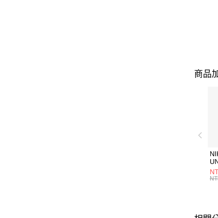
商品加
NI
U
1P
NT
統
NT