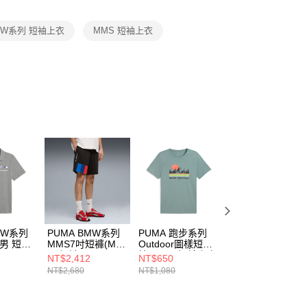
項】
恩沛科技股份有限公司提供之「AFTEE先享後付」服務完成之
MW系列 短袖上衣
MMS 短袖上衣
依本服務之必要範圍內提供個人資料，並將交易相關給付款項請
讓予恩沛科技股份有限公司。
個人資料處理事宜，請瀏覽以下網址：
ee.tw/terms/#terms3
年的使用者請事先徵得法定代理人或監護人之同意方可使用
E先享後付」，若未經同意申辦者引起之損失，本公司不負相關責
AFTEE先享後付」時，將依據個別帳號之用戶狀況，依本公司
核予不同之上限額度；若仍有額度不足之情形，本公司將視審查
用戶進行身份認證。
一人註冊多個帳號或使用他人資訊註冊。若發現惡意使用之情
科技股份有限公司將有權停止該用戶之使用額度並採取法律行
MW系列
PUMA BMW系列
PUMA 跑步系列
PUMA 訓練系列
 男 短袖
MMS7吋短褲(M)
Outdoor圖樣短袖T
Illustrated圖樣短
131203
男 短褲 63481001
恤(M) 男 短袖上衣
袖T恤(M) 男 短袖
NT$2,412
NT$650
NT$760
52659830
上衣 52762804
NT$2,680
NT$1,080
NT$1,080