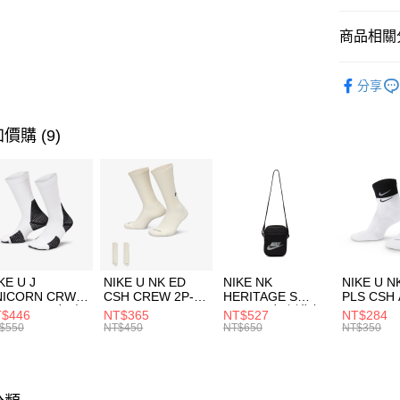
匯豐（
全盈+PAY
聯邦商
商品相關分
元大商
AFTEE先
玉山商
品牌
P
相關說明
分享
台新國
【關於「A
男性商品
台灣樂
AFTEE
便利好安
運動類型
運送方式
價購 (9)
１．簡單
２．便利
促銷活動
7-11取貨
３．安心
每筆NT$1
【「AFT
宅配
１．於結帳
付」結帳
每筆NT$1
２．訂單
３．收到繳
付款後門
KE U J
NIKE U NK ED
NIKE NK
NIKE U N
／ATM／
NICORN CRW
CSH CREW 2P-
HERITAGE S
PLS CSH 
每筆NT$1
※ 請注意
R -160 男女 中
144 EMBRDY 男
SMIT 男女 側背包
144 DBL
$446
NT$365
NT$527
NT$284
絡購買商品
襪 FZ3393100
女 短統襪
BA5871010
襪 DH405
$550
NT$450
NT$650
NT$350
先享後付
FZ3073133
※ 交易是
是否繳費成
付客戶支