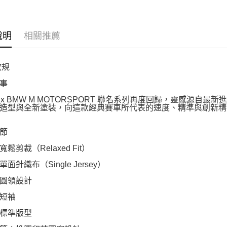
說明
相關推薦
歐規
事
A x BMW M MOTORSPORT 聯名系列再度回歸，靈感源自最新進
造型與全新塗裝，向這款經典賽車所代表的速度、精準與創新精
節
鬆剪裁（Relaxed Fit）
面針織布（Single Jersey）
圓領設計
短袖
標準版型