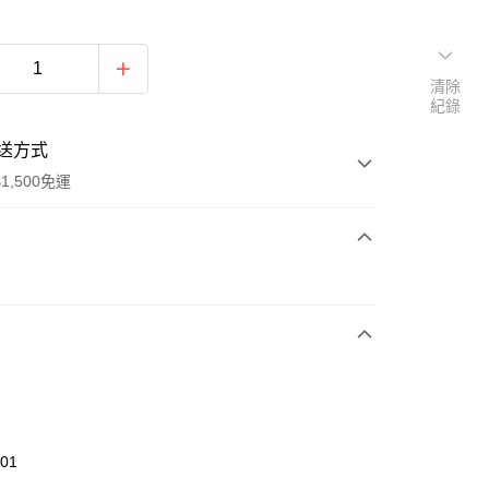
清除
紀錄
送方式
1,500免運
次付款
期付款
0 利率 每期
NT$760
21家銀行
庫商業銀行
第一商業銀行
業銀行
彰化商業銀行
業儲蓄銀行
台北富邦商業銀行
華商業銀行
兆豐國際商業銀行
401
小企業銀行
台中商業銀行