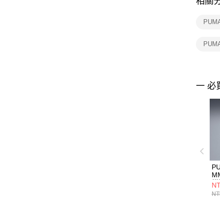
相關
PUM
PUM
一 必
P
M
樣
NT
男
NT
63