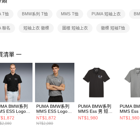
分類
【注意事
１．透過由
A T恤
BMW系列 T恤
MMS T恤
PUMA 短袖上衣
B
交易，需
求債權轉
２．關於
A 聯名
短袖上衣 徽標
圖樣 短袖上衣
徽標 短袖T恤
https://aft
３．未成
「AFTE
任。
買清單 一
４．使用「
即時審查
結果請求
５．嚴禁
形，恩沛
動。
UMA BMW系列
PUMA BMW系列
PUMA BMW系列
PUMA B
MS ESS Logo圖
MMS ESS Logo圖
MMS Ess 男 短袖
MMS Ess
短袖Polo衫(M)
樣短袖Polo衫(M)
Polo衫 62131201
Polo衫 62
$1,872
NT$1,872
NT$1,980
NT$1,980
 短袖POLO
男 短袖POLO
$2,080
NT$2,080
490001
63490003