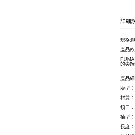
詳細
規格:
產品故
PUM
的尖端
產品細
版型：寬
材質：單
領口：
袖型：
長度：