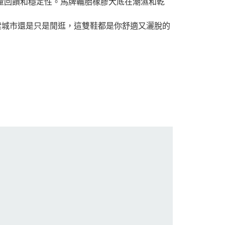
一致的能量回饋和穩定性。馬牌輪胎橡膠大底在潮濕和乾
探索城市還是只是閒逛，這雙鞋都是你舒適又灑脫的