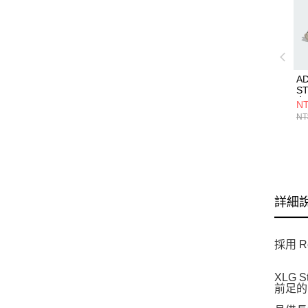
AD
S
女
NT
NT
詳細
採用 
XLG
前足的