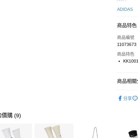
信用卡一
ADIDAS
信用卡分
商品特色
3 期 
商品編號
合作金
LINE Pay
11073673
華南商
Apple Pay
上海商
商品特色
國泰世
KK100
悠遊付
臺灣中
匯豐（
全盈+PAY
聯邦商
商品相關分
元大商
AFTEE先
玉山商
品牌
AD
相關說明
分享
台新國
【關於「A
男性商品
台灣樂
AFTEE
便利好安
女性商品
運送方式
價購 (9)
１．簡單
２．便利
運動類型
7-11取貨
３．安心
每筆NT$1
促銷活動