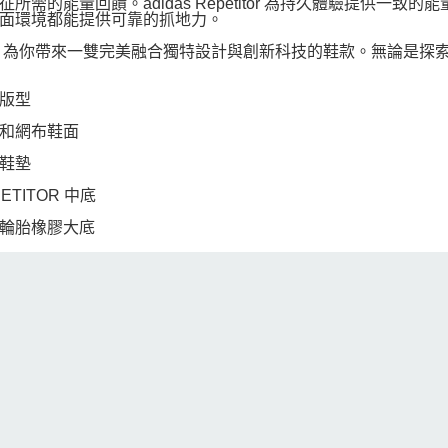
征所需的能量回饋。adidas Repetitor 為持久體驗提供
面環境都能提供可靠的抓地力。
das 為你帶來一雙完美融合獨特設計與創新科技的鞋款。無論是
版型
和網布鞋面
鞋墊
ETITOR 中底
輪胎橡膠大底