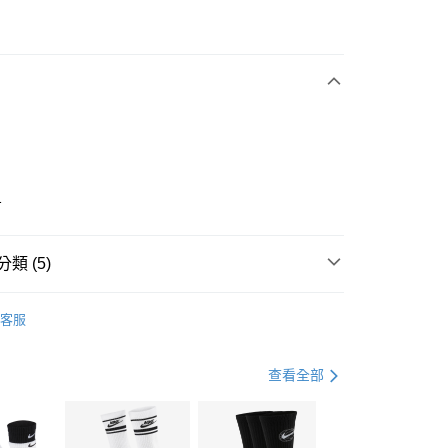
次付款
期付款
0 利率 每期
NT$1,430
21家銀行
庫商業銀行
第一商業銀行
業銀行
彰化商業銀行
業儲蓄銀行
台北富邦商業銀行
華商業銀行
兆豐國際商業銀行
1
小企業銀行
台中商業銀行
台灣）商業銀行
華泰商業銀行
業銀行
遠東國際商業銀行
類 (5)
業銀行
永豐商業銀行
享後付
業銀行
星展（台灣）商業銀行
IDAS
全系列鞋款
客服
際商業銀行
中國信託商業銀行
FTEE先享後付」】
鞋類
跑步鞋/慢跑鞋
天信用卡公司
先享後付是「在收到商品之後才付款」的支付方式。 讓您購物簡單
心！
鞋類
跑步鞋/慢跑鞋
查看全部
：不需註冊會員、不需綁卡、不需儲值。
：只要手機號碼，簡訊認證，即可結帳。
跑步訓練
鞋
(快速到店)
：先確認商品／服務後，再付款。
00，滿NT$1,500(含以上)免運費
兒童/青少年｜鞋服6折起