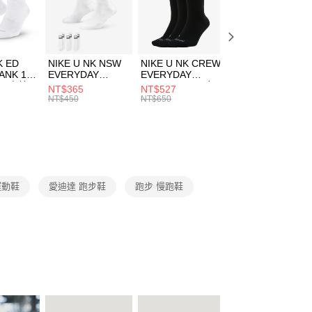
EE先享後付」結帳流程】
方式選擇「AFTEE先享後付」後，將跳轉至「AFTEE先享後
頁面，進行簡訊認證並確認金額後，即可完成結帳。
00，滿NT$1,500(含以上)免運費
成立數日內，您將收到繳費通知簡訊。
費通知簡訊後14天內，點擊此簡訊中的連結，可透過四大超商
市自取
K ED
NIKE U NK NSW
NIKE U NK CREW
NIKE U NK
網路銀行／等多元方式進行付款，方視為交易完成。
ANK 1P
EVERYDAY
EVERYDAY
EVERYDAY LTW
00，滿NT$1,500(含以上)免運費
：結帳手續完成當下不需立刻繳費，但若您需要取消訂單，請聯
 男 中統
ESSENTIAL CR
BBALL 3PR 男女
ANKLE 3PR 男女
NT$365
NT$527
NT$365
的店家。未經商家同意取消之訂單仍視為有效，需透過AFTEE
8104
男女 短統襪
長統襪
踝襪 SX7677010
NT$450
NT$650
NT$450
繳納相關費用。
DX5089103
DA2123010
否成功請以「AFTEE先享後付 」之結帳頁面顯示為準，若有關於
功／繳費後需取消欲退款等相關疑問，請聯繫「AFTEE先享後
援中心」
https://netprotections.freshdesk.com/support/home
項】
恩沛科技股份有限公司提供之「AFTEE先享後付」服務完成之
 運動鞋
愛迪達 跑步鞋
跑步 慢跑鞋
依本服務之必要範圍內提供個人資料，並將交易相關給付款項請
讓予恩沛科技股份有限公司。
個人資料處理事宜，請瀏覽以下網址：
ee.tw/terms/#terms3
年的使用者請事先徵得法定代理人或監護人之同意方可使用
E先享後付」，若未經同意申辦者引起之損失，本公司不負相關責
AFTEE先享後付」時，將依據個別帳號之用戶狀況，依本公司
核予不同之上限額度；若仍有額度不足之情形，本公司將視審查
用戶進行身份認證。