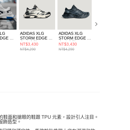
一人註冊多個帳號或使用他人資訊註冊。若發現惡意使用之情
科技股份有限公司將有權停止該用戶之使用額度並採取法律行
XLG
ADIDAS XLG
ADIDAS XLG
ADIDAS XLG
EDGE 男
STORM EDGE 男
STORM EDGE 男
STORM EDGE
J2113
女 跑步鞋 KJ2118
女 跑步鞋 KK2245
CNY 男女 跑步鞋
NT$3,430
NT$3,430
NT$2,990
KI1856
NT$4,290
NT$4,290
NT$4,290
流行的鞋面和搶眼的鞋跟 TPU 元素，設計引人注目。
服飾造型。