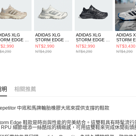
５．嚴禁
形，恩沛
動。
IDAS XLG
ADIDAS XLG
ADIDAS XLG
ADIDAS 
TORM EDGE 男
STORM EDGE 男
STORM EDGE 男
STORM 
 跑步鞋 JQ4088
女 跑步鞋 JQ4083
女 跑步鞋 JQ1666
女 跑步鞋 K
$2,990
NT$2,990
NT$2,990
NT$3,430
$4,290
NT$4,290
NT$4,290
NT$4,290
說明
相關推薦
Repetitor 中底和馬牌輪胎橡膠大底來提供支撐的鞋款
 Storm Edge 鞋款是時尚與性能的完美結合。這雙鞋具有時髦
 RPU 細節增添一絲酷炫的精緻感，可用這雙鞋來完成休閒街頭