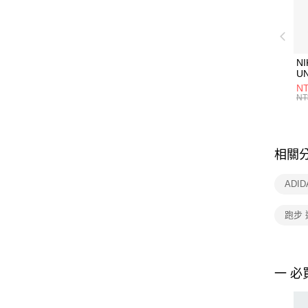
NI
U
1P
NT
統
NT
相關
ADI
跑步
一 必