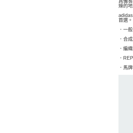
具備長
燥的地
adi
首選。
．一般
．合成
．編織
．REP
．馬牌