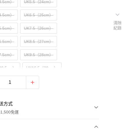
3.5cm）
UK5.5（24cm）
4.5cm）
UK6.5（25cm）
清除
紀錄
5.5cm）
UK7.5（26cm）
6.5cm）
UK8.5（27cm）
7.5cm）
UK9.5（28cm）
28.5cm）
UK10.5（29cm）
29.5cm）
UK11.5（30cm）
送方式
1,500免運